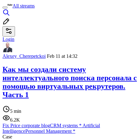
All streams
Login
Alexey_Cherepetckoi
Feb 11 at 14:32
Как мы создали систему
интеллектуального поиска персонала с
помощью виртуальных рекрутеров.
Часть 1
5 min
6.2K
Fix Price corporate blog
CRM systems
*
Artificial
Intelligence
Personnel Management
*
Case