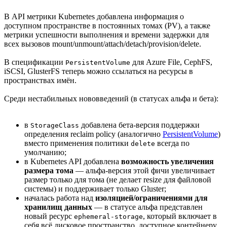
В API метрики Kubernetes добавлена информация о
доступном пространстве в постоянных томах (PV), а также
метрики успешности выполнения и времени задержки для
всех вызовов mount/unmount/attach/detach/provision/delete.
В спецификации
для Azure File, CephFS,
PersistentVolume
iSCSI, GlusterFS теперь можно ссылаться на ресурсы в
пространствах имён.
Среди нестабильных нововведений (в статусах альфа и бета):
в
добавлена бета-версия поддержки
StorageClass
определения reclaim policy (аналогично
PersistentVolume
)
вместо применения политики
всегда по
delete
умолчанию;
в Kubernetes API добавлена
возможность увеличения
размера тома
— альфа-версия этой фичи увеличивает
размер только для тома (не делает resize для файловой
системы) и поддерживает только Gluster;
началась работа над
изоляцией/ограничениями для
хранилищ данных
— в статусе альфа представлен
новый ресурс
, который включает в
ephemeral-storage
себя всё дисковое пространство, доступное контейнеру,