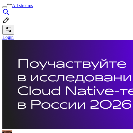
All streams
Login