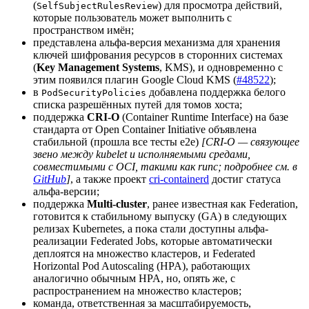
(
) для просмотра действий,
SelfSubjectRulesReview
которые пользователь может выполнить с
пространством имён;
представлена альфа-версия механизма для хранения
ключей шифрования ресурсов в сторонних системах
(
Key Management Systems
, KMS), и одновременно с
этим появился плагин Google Cloud KMS (
#48522
);
в
добавлена поддержка белого
PodSecurityPolicies
списка разрешённых путей для томов хоста;
поддержка
CRI-O
(Container Runtime Interface) на базе
стандарта от Open Container Initiative объявлена
стабильной (прошла все тесты e2e)
[CRI-O — связующее
звено между kubelet и исполняемыми средами,
совместимыми с OCI, такими как runc; подробнее см. в
GitHub
]
, а также проект
cri-containerd
достиг статуса
альфа-версии;
поддержка
Multi-cluster
, ранее известная как Federation,
готовится к стабильному выпуску (GA) в следующих
релизах Kubernetes, а пока стали доступны альфа-
реализации Federated Jobs, которые автоматически
деплоятся на множество кластеров, и Federated
Horizontal Pod Autoscaling (HPA), работающих
аналогично обычным HPA, но, опять же, с
распространением на множество кластеров;
команда, ответственная за масштабируемость,