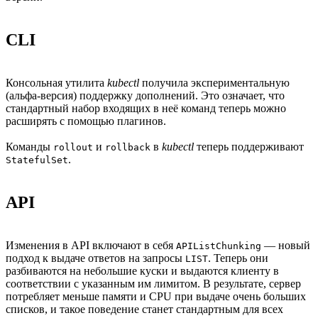
CLI
Консольная утилита
kubectl
получила экспериментальную
(альфа-версия) поддержку дополнений. Это означает, что
стандартный набор входящих в неё команд теперь можно
расширять с помощью плагинов.
Команды
и
в
kubectl
теперь поддерживают
rollout
rollback
.
StatefulSet
API
Изменения в API включают в себя
— новый
APIListChunking
подход к выдаче ответов на запросы
. Теперь они
LIST
разбиваются на небольшие куски и выдаются клиенту в
соответствии с указанным им лимитом. В результате, сервер
потребляет меньше памяти и CPU при выдаче очень больших
списков, и такое поведение станет стандартным для всех