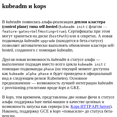
kubeadm и kops
В
kubeadm
появилась альфа-реализация
деплоя кластера
(control plane) типа self-hosted
(
с флагом
kubeadm init
--
). Сертификаты при этом
feature-gates=SelfHosting=true
могут храниться на диске (
) или в секретах. А новая
hostPath
подкоманда
kubeadm
(находится в бета-статусе)
upgrade
позволяет автоматически выполнять обновление кластера self-
hosted, созданного с помощью kubeadm.
Другая новая возможность
kubeadm
в статусе альфа —
выполнение подзадач вместо всего цикла
с
kubeadm init
помощью подкоманды
(на текущий момент доступна
phase
как
и будет приведена в официальный
kubeadm alpha phase
вид в следующем релизе Kubernetes). Основное
предназначение — возможность лучшей интеграции
kubeadm
с provisioning-утилитами вроде
kops
и GKE.
В
kops
, тем временем, представлены две новые фичи в статусе
альфа: поддержка bare metal-машин в качестве целевых и
возможность запуска как сервера (см.
Kops HTTP API Server
).
Наконец, поддержку GCE в
kops
«повысили» до статуса бета-
версии.