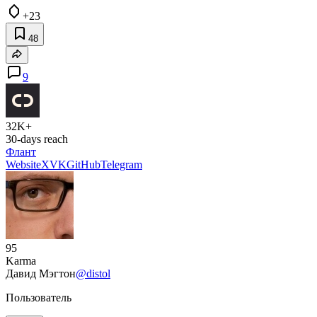
+23
48
9
32K+
30-days reach
Флант
Website
X
VK
GitHub
Telegram
95
Karma
Давид Мэгтон
@distol
Пользователь