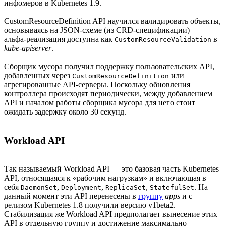
инфомеров в Kubernetes 1.9.
CustomResourceDefinition API научился валидировать объекты,
основываясь на JSON-схеме (из CRD-спецификации) —
альфа-реализация доступна как
в
CustomResourceValidation
kube-apiserver
.
Сборщик мусора получил поддержку пользовательских API,
добавленных через
или
CustomResourceDefinition
агрегированные API-серверы. Поскольку обновления
контроллера происходят периодически, между добавлением
API и началом работы сборщика мусора для него стоит
ожидать задержку около 30 секунд.
Workload API
Так называемый Workload API — это базовая часть Kubernetes
API, относящаяся к «рабочим нагрузкам» и включающая в
себя
,
,
,
. На
DaemonSet
Deployment
ReplicaSet
StatefulSet
данный момент эти API перенесены в
группу
apps
и с
релизом Kubernetes 1.8 получили версию v1beta2.
Стабилизация же Workload API предполагает вынесение этих
API в отдельную группу и достижение максимально