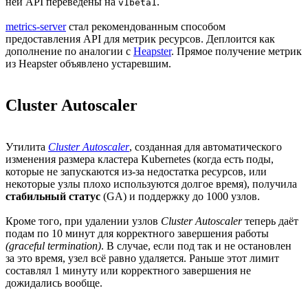
ней API переведены на
.
v1beta1
metrics-server
стал рекомендованным способом
предоставления API для метрик ресурсов. Деплоится как
дополнение по аналогии с
Heapster
. Прямое получение метрик
из Heapster объявлено устаревшим.
Cluster Autoscaler
Утилита
Cluster Autoscaler
, созданная для автоматического
изменения размера кластера Kubernetes (когда есть поды,
которые не запускаются из-за недостатка ресурсов, или
некоторые узлы плохо используются долгое время), получила
стабильный статус
(GA) и поддержку до 1000 узлов.
Кроме того, при удалении узлов
Cluster Autoscaler
теперь даёт
подам по 10 минут для корректного завершения работы
(graceful termination)
. В случае, если под так и не остановлен
за это время, узел всё равно удаляется. Раньше этот лимит
составлял 1 минуту или корректного завершения не
дожидались вообще.