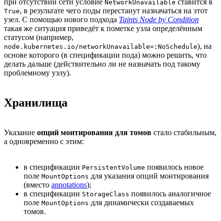
при отсутствии сети условие
ставится в
NetworkUnavailable
, в результате чего поды перестанут назначаться на этот
True
узел. С помощью нового подхода
Taints Node by Condition
такая же ситуация приведёт к пометке узла определённым
статусом (например,
), на
node.kubernetes.io/networkUnavailable=:NoSchedule
основе которого (в спецификации пода) можно решить, что
делать дальше (действительно ли не назначать под такому
проблемному узлу).
Хранилища
Указание
опций монтирования для томов
стало стабильным,
а одновременно с этим:
в спецификации
появилось новое
PersistentVolume
поле
для указания опций монтирования
MountOptions
(вместо
annotations
);
в спецификации
появилось аналогичное
StorageClass
поле
для динамически создаваемых
MountOptions
томов.