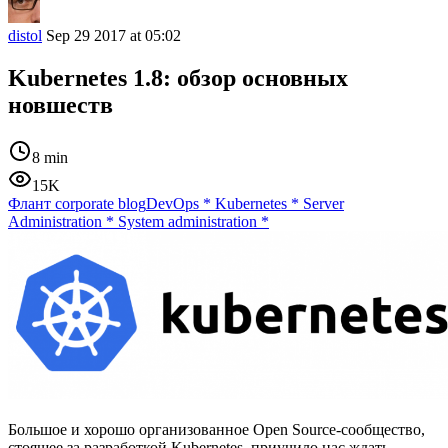
distol
Sep 29 2017 at 05:02
Kubernetes 1.8: обзор основных
новшеств
8 min
15K
Флант corporate blog
DevOps
*
Kubernetes
*
Server
Administration
*
System administration
*
Большое и хорошо организованное Open Source-сообщество,
стоящее за разработкой Kubernetes, приучило нас ждать