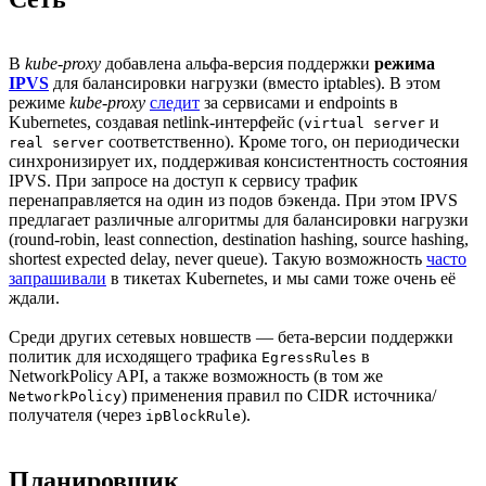
В
kube-proxy
добавлена альфа-версия поддержки
режима
IPVS
для балансировки нагрузки (вместо iptables). В этом
режиме
kube-proxy
следит
за сервисами и endpoints в
Kubernetes, создавая netlink-интерфейс (
и
virtual server
соответственно). Кроме того, он периодически
real server
синхронизирует их, поддерживая консистентность состояния
IPVS. При запросе на доступ к сервису трафик
перенаправляется на один из подов бэкенда. При этом IPVS
предлагает различные алгоритмы для балансировки нагрузки
(round-robin, least connection, destination hashing, source hashing,
shortest expected delay, never queue). Такую возможность
часто
запрашивали
в тикетах Kubernetes, и мы сами тоже очень её
ждали.
Среди других сетевых новшеств — бета-версии поддержки
политик для исходящего трафика
в
EgressRules
NetworkPolicy API, а также возможность (в том же
) применения правил по CIDR источника/
NetworkPolicy
получателя (через
).
ipBlockRule
Планировщик