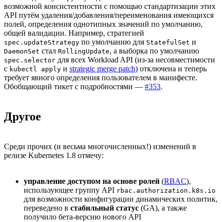
возможной консистентности с помощью стандартизации этих
API путём удаления/добавления/переименования имеющихся
полей, определения однотипных значений по умолчанию,
общей валидации. Например, стратегией
по умолчанию для
и
spec.updateStrategy
StatefulSet
стал
, а выборка по умолчанию
DaemonSet
RollingUpdate
для всех Workload API (из-за несовместимости
spec.selector
с
и
strategic merge patch
) отключена и теперь
kubectl apply
требует явного определения пользователем в манифесте.
Обобщающий тикет с подробностями —
#353
.
Другое
Среди прочих (и весьма многочисленных!) изменений в
релизе Kubernetes 1.8 отмечу:
управление доступом на основе ролей
(
RBAC
),
использующее группу API
rbac.authorization.k8s.io
для возможности конфигурации динамических политик,
переведено в
стабильный статус
(GA), а также
получило бета-версию нового API