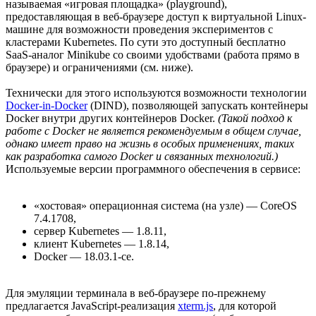
называемая «игровая площадка» (playground),
предоставляющая в веб-браузере доступ к виртуальной Linux-
машине для возможности проведения экспериментов с
кластерами Kubernetes. По сути это доступный бесплатно
SaaS-аналог Minikube со своими удобствами (работа прямо в
браузере) и ограничениями (см. ниже).
Технически для этого используются возможности технологии
Docker-in-Docker
(DIND), позволяющей запускать контейнеры
Docker внутри других контейнеров Docker.
(Такой подход к
работе с Docker не является рекомендуемым в общем случае,
однако имеет право на жизнь в особых применениях, таких
как разработка самого Docker и связанных технологий.)
Используемые версии программного обеспечения в сервисе:
«хостовая» операционная система (на ­узле) — CoreOS
7.4.1708,
сервер Kubernetes — 1.8.11,
клиент Kubernetes — 1.8.14,
Docker — 18.03.1-ce.
Для эмуляции терминала в веб-браузере по-прежнему
предлагается JavaScript-реализация
xterm.js
, для которой