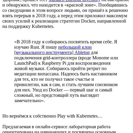
и обнаружил, что находится в «красной зоне». Пообщавшись
со сведущими в этом вопросе людьми, он пришёл к решению
взять перерыв в 2018 году, а перед этим приложил максимум
своих усилий к реализации стратегии Docker, направленной
на поддержку Kubernetes.
«В 2018 году я собираюсь посвятить время себе. Я
изучаю Rust. Я пишу
небольшой клон
[музыкального инструмента] Ableton
для
подключения grid-контроллера (вроде Monome или
LaunchPad) к Raspberry Pi для воспроизведения
живой музыки. Собираюсь пройти ретрит по
медитации випассана. Надеюсь быть наставником
для тех, кто не получил такое счастье и
привилегии, как я сам, и стать лучшим союзником
для них. Уход из Docker — первый шаг и самый
сложный, но предстоящий путь выглядит
замечательно».
Но вернёмся к собственно Play with Kubernetes…
Предлагаемая в онлайн-сервисе лабораторная работа
ориентирована на начинающих и посвящена основным