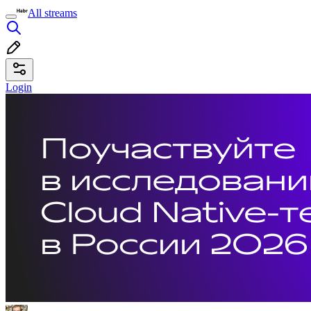
All streams
Login