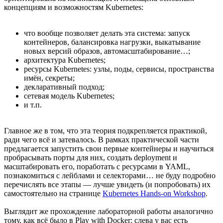
концепциям и возможностям Kubernetes:
что вообще позволяет делать эта система: запуск
контейнеров, балансировка нагрузки, выкатывание
новых версий образов, автомасштабирование…;
архитектура Kubernetes;
ресурсы Kubernetes: узлы, поды, сервисы, пространства
имён, секреты;
декларативный подход;
сетевая модель Kubernetes;
и т.п.
Главное же в том, что эта теория подкрепляется практикой,
ради чего всё и затевалось. В рамках практической части
предлагается запустить свои первые контейнеры и научиться
пробрасывать порты для них, создать deployment и
масштабировать его, поработать с ресурсами в YAML,
познакомиться с лейблами и селекторами… не буду подробно
перечислять все этапы — лучше увидеть (и попробовать) их
самостоятельно на странице
Kubernetes Hands-on Workshop
.
Выглядит же прохождение лабораторной работы аналогично
тому, как всё было в Play with Docker: слева у вас есть