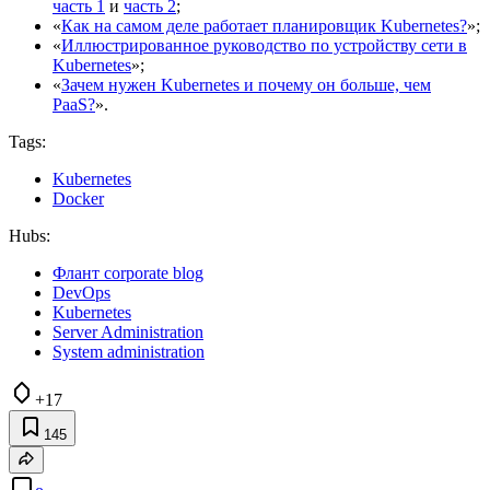
часть 1
и
часть 2
;
«
Как на самом деле работает планировщик Kubernetes?
»;
«
Иллюстрированное руководство по устройству сети в
Kubernetes
»;
«
Зачем нужен Kubernetes и почему он больше, чем
PaaS?
».
Tags:
Kubernetes
Docker
Hubs:
Флант corporate blog
DevOps
Kubernetes
Server Administration
System administration
+17
145