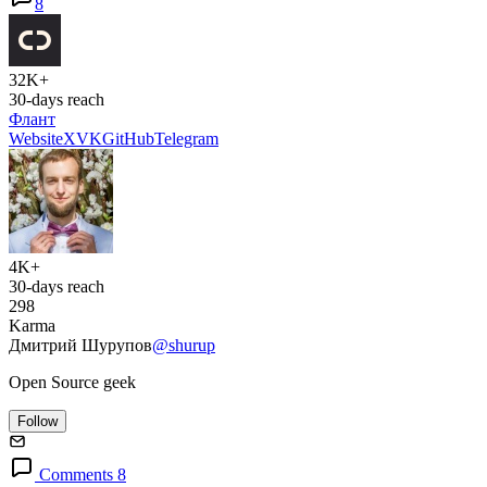
8
32K+
30-days reach
Флант
Website
X
VK
GitHub
Telegram
4K+
30-days reach
298
Karma
Дмитрий Шурупов
@shurup
Open Source geek
Follow
Comments 8