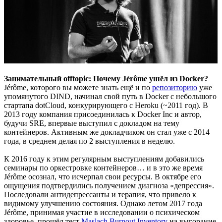
Занимательный offtopic: Почему Jérôme ушёл из Docker?
Jérôme, которого вы можете знать ещё и по
репозиторию
уже
упомянутого DIND, начинал свой путь в Docker с небольшого
стартапа dotCloud, конкурирующего с Heroku (~2011 год). В
2013 году компания присоединилась к Docker Inc и автор,
будучи SRE, впервые выступил с докладом на тему
контейнеров. Активным же докладчиком он стал уже с 2014
года, в среднем делая по 2 выступления в неделю.
К 2016 году к этим регулярным выступлениям добавились
семинары по оркестровке контейнеров… и в это же время
Jérôme осознал, что исчерпал свои ресурсы. В октябре его
ощущения подтвердились получением диагноза «депрессия».
Последовали антидепрессанты и терапия, что привело к
видимому улучшению состояния. Однако летом 2017 года
Jérôme, принимая участие в исследовании о психическом
здоровье, прошёл тест
Maslach Burnout Inventory
на выгорание