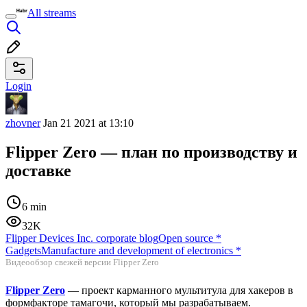
All streams
Login
zhovner
Jan 21 2021 at 13:10
Flipper Zero — план по производству и
доставке
6 min
32K
Flipper Devices Inc. corporate blog
Open source
*
Gadgets
Manufacture and development of electronics
*
Видеообзор свежей версии Flipper Zero
Flipper Zero
— проект карманного мультитула для хакеров в
формфакторе тамагочи, который мы разрабатываем.