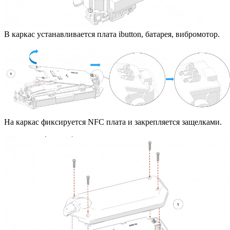
В каркас устанавливается плата ibutton, батарея, вибромотор.
На каркас фиксируется NFC плата и закрепляется защелками.