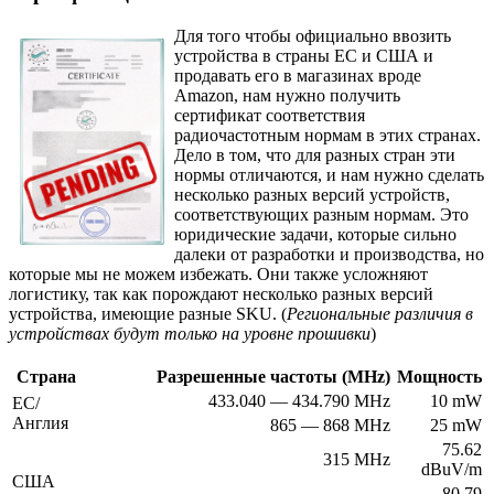
Для того чтобы официально ввозить
устройства в страны ЕС и США и
продавать его в магазинах вроде
Amazon, нам нужно получить
сертификат соответствия
радиочастотным нормам в этих странах.
Дело в том, что для разных стран эти
нормы отличаются, и нам нужно сделать
несколько разных версий устройств,
соответствующих разным нормам. Это
юридические задачи, которые сильно
далеки от разработки и производства, но
которые мы не можем избежать. Они также усложняют
логистику, так как порождают несколько разных версий
устройства, имеющие разные SKU. (
Региональные различия в
устройствах будут только на уровне прошивки
)
Страна
Разрешенные частоты (MHz)
Мощность
433.040 — 434.790 MHz
10 mW
ЕС/
Англия
865 — 868 MHz
25 mW
75.62
315 MHz
dBuV/m
США
80.79