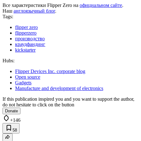
Все характеристики Flipper Zero на
официальном сайте
.
Наш
англоязычный блог
.
Tags:
flipper zero
flipperzero
производство
краудфандинг
kickstarter
Hubs:
Flipper Devices Inc. corporate blog
Open source
Gadgets
Manufacture and development of electronics
If this publication inspired you and you want to support the author,
do not hesitate to click on the button
Donate
+146
58