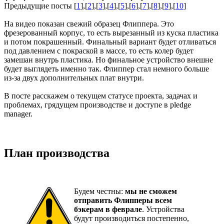
Предыдущие посты [
1
],[
2
],[
3
],[
4
],[
5
],[
6
],[
7
],[
8
],[
9
],[
10
]
На видео показан свежий образец Флиппера. Это
фрезерованный корпус, то есть вырезанный из куска пластика
и потом покрашенный. Финальный вариант будет отливаться
под давлением с покраской в массе, то есть колер будет
замешан внутрь пластика. Но финальное устройство внешне
будет выглядеть именно так. Флиппер стал немного больше
из-за двух дополнительных плат внутри.
В посте расскажем о текущем статусе проекта, задачах и
проблемах, грядущем производстве и доступе в pledge
manager.
План производства
Будем честны:
мы не сможем
отправить Флипперы всем
бэкерам в феврале
. Устройства
будут производиться постепенно,