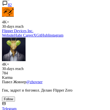
82
4K+
30-days reach
Flipper Devices Inc.
Website
Habr Career
X
GitHub
Instagram
4K+
30-days reach
784
Karma
Павел Жовнер
@zhovner
Гик, задрот и богомол. Делаю Flipper Zero
Follow
Telegram