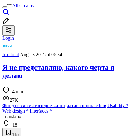
All streams
Login
frii_fond
Aug 13 2015 at 06:34
Я не представляю, какого черта я
делаю
14 min
27K
Фонд развития интернет-инициатив corporate blog
Usability
*
Web design
*
Interfaces
*
Translation
+18
115