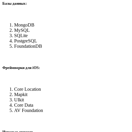
Базы данных:
MongoDB
MySQL
SQLite
PostgreSQL
FoundationDB
Фреймворки для iOS:
Core Location
Mapkit
UIkit
Core Data
AV Foundation
Игровые движки: