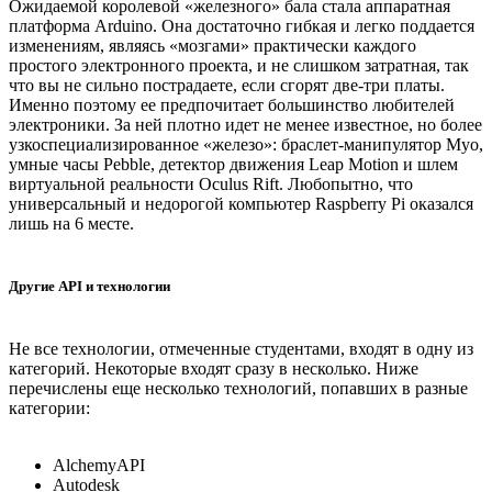
Ожидаемой королевой «железного» бала стала аппаратная
платформа Arduino. Она достаточно гибкая и легко поддается
изменениям, являясь «мозгами» практически каждого
простого электронного проекта, и не слишком затратная, так
что вы не сильно пострадаете, если сгорят две-три платы.
Именно поэтому ее предпочитает большинство любителей
электроники. За ней плотно идет не менее известное, но более
узкоспециализированное «железо»: браслет-манипулятор Myo,
умные часы Pebble, детектор движения Leap Motion и шлем
виртуальной реальности Oculus Rift. Любопытно, что
универсальный и недорогой компьютер Raspberry Pi оказался
лишь на 6 месте.
Другие API и технологии
Не все технологии, отмеченные студентами, входят в одну из
категорий. Некоторые входят сразу в несколько. Ниже
перечислены еще несколько технологий, попавших в разные
категории:
AlchemyAPI
Autodesk