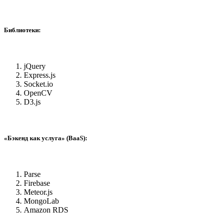
Библиотеки:
jQuery
Express.js
Socket.io
OpenCV
D3.js
«Бэкенд как услуга» (BaaS):
Parse
Firebase
Meteor.js
MongoLab
Amazon RDS