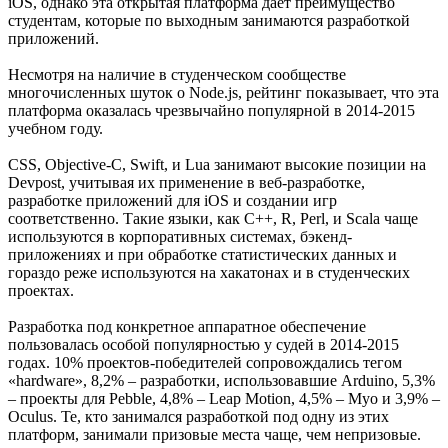
iOS, однако эта открытая платформа дает преимущество
студентам, которые по выходным занимаются разработкой
приложений.
Несмотря на наличие в студенческом сообществе
многочисленных шуток о Node.js, рейтинг показывает, что эта
платформа оказалась чрезвычайно популярной в 2014-2015
учебном году.
CSS, Objective-C, Swift, и Lua занимают высокие позиции на
Devpost, учитывая их применение в веб-разработке,
разработке приложений для iOS и создании игр
соответственно. Такие языки, как C++, R, Perl, и Scala чаще
используются в корпоративных системах, бэкенд-
приложениях и при обработке статистических данных и
гораздо реже используются на хакатонах и в студенческих
проектах.
Разработка под конкретное аппаратное обеспечение
пользовалась особой популярностью у судей в 2014-2015
годах. 10% проектов-победителей сопровождались тегом
«hardware», 8,2% – разработки, использовавшие Arduino, 5,3%
– проекты для Pebble, 4,8% – Leap Motion, 4,5% – Myo и 3,9% –
Oculus. Те, кто занимался разработкой под одну из этих
платформ, занимали призовые места чаще, чем непризовые.