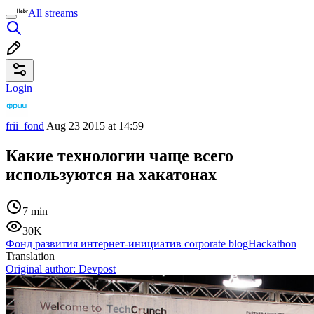
All streams
Login
frii_fond
Aug 23 2015 at 14:59
Какие технологии чаще всего
используются на хакатонах
7 min
30K
Фонд развития интернет-инициатив corporate blog
Hackathon
Translation
Original author:
Devpost