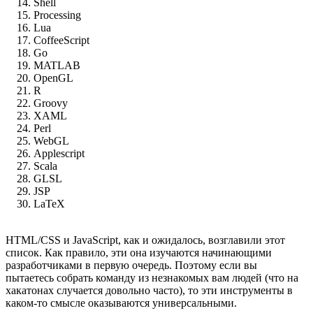
Shell
Processing
Lua
CoffeeScript
Go
MATLAB
OpenGL
R
Groovy
XAML
Perl
WebGL
Applescript
Scala
GLSL
JSP
LaTeX
HTML/CSS и JavaScript, как и ожидалось, возглавили этот
список. Как правило, эти она изучаются начинающими
разработчиками в первую очередь. Поэтому если вы
пытаетесь собрать команду из незнакомых вам людей (что на
хакатонах случается довольно часто), то эти инструменты в
каком-то смысле оказываются универсальными.