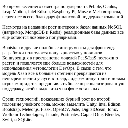
Во время весеннего семестра популярность Pebble, Oculus,
Leap Motion, Intel Edison, Raspberry Pi, Muse и Meta возросла,
вероятнее всего, благодаря финансовой поддержке компаний.
Несмотря на недавний рост интереса к базам данных NoSQL
(например, MongoDB и Redis), реляционные базы данных все
еще остаются довольно популярными.
Bootstrap и другие подобные инструменты для фронтенд-
разработки пользуются популярностью у новичков.
Конкуренция в пространстве моделей PaaS/IaaS постоянно
растет, и появляется еще больше возможностей для
использования методологии DevOps. В связи с тем, что
модель XaaS все в большей степени превращается из
непосредственно услуги в товар, лидерам индустрии и новым
игрокам придется предоставлять более персонализированную
поддержку, чтобы выделиться на фоне остальных.
Среди технологий, показавших бурный рост во второй
половине учебного года, можно выделить Unity, Intel Edison,
Bootstrap, Meteor.js, Flask, OpenCV, Jade, DigitalOcean, Ionic,
Wolfram Technologies, Linode, Postmates, Capital One, Blender,
Swift, и SQLite.