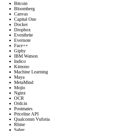
Bitcoin
Bloomberg
Canvas
Capital One
Docker
Dropbox
Eventbrite
Evernote
Face++
Giphy
IBM Watson
Indico
Kimono
Machine Learning
Maya
MetaMind
Mojio
Nginx
OCR
Ordr.in
Postmates
Priceline API
Qualcomm Vuforia
Rhine
Sabre