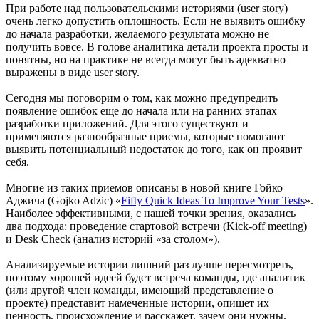
При работе над пользовательскими историями (user story)
очень легко допустить оплошность. Если не выявить ошибку
до начала разработки, желаемого результата можно не
получить вовсе. В голове аналитика детали проекта просты и
понятны, но на практике не всегда могут быть адекватно
выражены в виде user story.
Сегодня мы поговорим о том, как можно предупредить
появление ошибок еще до начала или на ранних этапах
разработки приложений. Для этого существуют и
применяются разнообразные приемы, которые помогают
выявить потенциальный недостаток до того, как он проявит
себя.
Многие из таких приемов описаны в новой книге Гойко
Аджича (Gojko Adzic) «
Fifty Quick Ideas To Improve Your Tests
».
Наиболее эффективными, с нашей точки зрения, оказались
два подхода: проведение стартовой встречи (Kick-off meeting)
и Desk Check (анализ историй «за столом»).
Анализируемые истории лишний раз лучше пересмотреть,
поэтому хорошей идеей будет встреча команды, где аналитик
(или другой член команды, имеющий представление о
проекте) представит намеченные истории, опишет их
ценность, происхождение и расскажет, зачем они нужны.