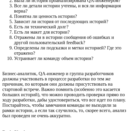
Была ли история проанализирована QA-инженером?
Все ли детали истории учтены, и вся ли информация
верна?
Понятна ли ценность истории?
Зависит ли история от последующих историй?
Есть ли технический долг?
Есть ли макет для истории?
Отражены ли в истории сообщения об ошибках и
другой пользовательский feedback?
Определены ли подсказки и метки историей? Где это
отражено?
Устраивает ли команду объем истории?
Бизнес-аналитик, QA-инженер и группа разработчиков
должны участвовать в процессе разработки по тем же
причинам, по которым они должны присутствовать на
стартовой встрече. Важно помнить (особенно это касается
больших историй), что можно проводить проверки прямо по
ходу разработки, дабы удостовериться, что все идет по плану.
Постарайтесь, чтобы замечания команды не выходили за
рамки истории, а если так случилось, то, скорее всего, анализ
был проведен не очень аккуратно.