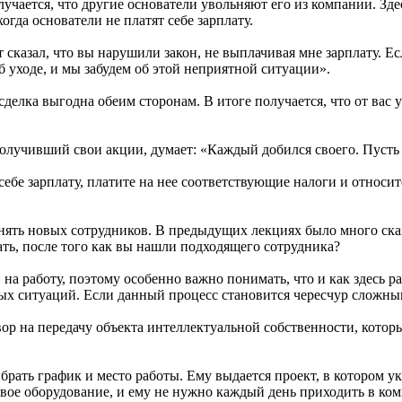
получается, что другие основатели увольняют его из компании. 
огда основатели не платят себе зарплату.
сказал, что вы нарушили закон, не выплачивая мне зарплату. Ес
об уходе, и мы забудем об этой неприятной ситуации».
делка выгодна обеим сторонам. В итоге получается, что от вас 
получивший свои акции, думает: «Каждый добился своего. Пусть т
бе зарплату, платите на нее соответствующие налоги и относите
ять новых сотрудников. В предыдущих лекциях было много сказа
ать, после того как вы нашли подходящего сотрудника?
а работу, поэтому особенно важно понимать, что и как здесь ра
ых ситуаций. Если данный процесс становится чересчур сложны
р на передачу объекта интеллектуальной собственности, котор
рать график и место работы. Ему выдается проект, в котором ук
я свое оборудование, и ему не нужно каждый день приходить в к