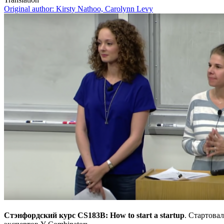
Original author:
Kirsty Nathoo, Carolynn Levy
Cтэнфордский курс CS183B: How to start a startup
. Стартова