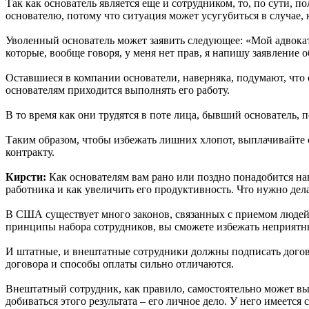
Так как основатель является еще и сотрудником, то, по сути, 
основателю, потому что ситуация может усугубиться в случае, к
Уволенный основатель может заявить следующее: «Мой адвокат 
которые, вообще говоря, у меня нет прав, я напишу заявление 
Оставшиеся в компании основатели, наверняка, подумают, что с
основателям приходится выполнять его работу.
В то время как они трудятся в поте лица, бывший основатель, 
Таким образом, чтобы избежать лишних хлопот, выплачивайте се
контракту.
Кирсти:
Как основателям вам рано или поздно понадобится нан
работника и как увеличить его продуктивность. Что нужно дел
В США существует много законов, связанных с приемом людей н
принципы набора сотрудников, вы сможете избежать неприятн
И штатные, и внештатные сотрудники должны подписать догово
договора и способы оплаты сильно отличаются.
Внештатный сотрудник, как правило, самостоятельно может выб
добиваться этого результата – его личное дело. У него имеетс