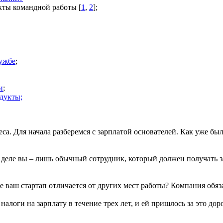
кты командной работы [
1
,
2
];
ужбе
;
и
;
дукты;
а. Для начала разберемся с зарплатой основателей. Как уже было
 деле вы – лишь обычный сотрудник, который должен получать за
же ваш стартап отличается от других мест работы? Компания обяз
алоги на зарплату в течение трех лет, и ей пришлось за это дор