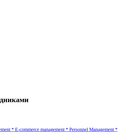
удниками
ement
*
E-commerce management
*
Personnel Management
*