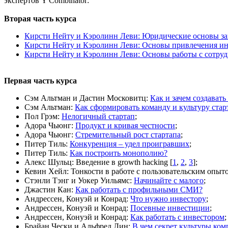
экспертов Y Combinator:
Вторая часть курса
Кирсти Нейту и Кэролинн Леви: Юридические основы за
Кирсти Нейту и Кэролинн Леви: Основы привлечения и
Кирсти Нейту и Кэролинн Леви: Основы работы с сотру
Первая часть курса
Сэм Альтман и Дастин Московитц:
Как и зачем создавать
Сэм Альтман:
Как сформировать команду и культуру стар
Пол Грэм:
Нелогичный стартап
;
Адора Чьюнг:
Продукт и кривая честности
;
Адора Чьюнг:
Стремительный рост стартапа
;
Питер Тиль:
Конкуренция – удел проигравших
;
Питер Тиль:
Как построить монополию?
Алекс Шульц: Введение в growth hacking [
1
,
2
,
3
];
Кевин Хейл: Тонкости в работе с пользовательским опыто
Стэнли Тэнг и Уокер Уильямс:
Начинайте с малого
;
Джастин Кан:
Как работать с профильными СМИ?
Андрессен, Конуэй и Конрад:
Что нужно инвестору
;
Андрессен, Конуэй и Конрад:
Посевные инвестиции
;
Андрессен, Конуэй и Конрад:
Как работать с инвестором
;
Брайан Чески и Альфред Лин:
В чем секрет культуры ко