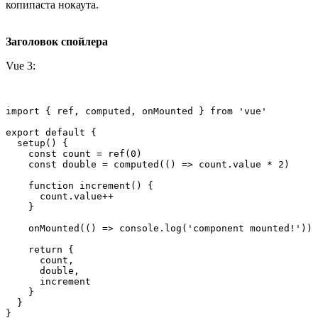
копипаста нокаута.
Заголовок спойлера
Vue 3:
import { ref, computed, onMounted } from 'vue'

export default {

  setup() {

    const count = ref(0)

    const double = computed(() => count.value * 2)

    function increment() {

      count.value++

    }

    onMounted(() => console.log('component mounted!'))

    return {

      count,

      double,

      increment

    }

  }

}