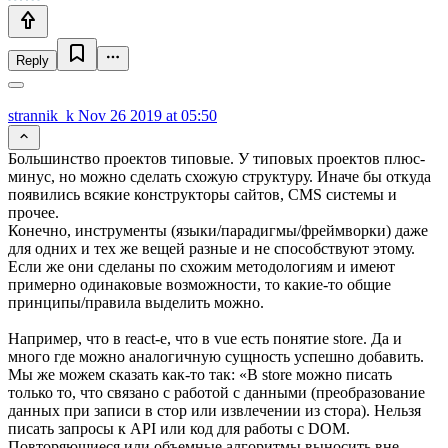
Reply
strannik_k
Nov 26 2019 at 05:50
Большинство проектов типовые. У типовых проектов плюс-
минус, но можно сделать схожую структуру. Иначе бы откуда
появились всякие конструкторы сайтов, CMS системы и
прочее.
Конечно, инструменты (языки/парадигмы/фреймворки) даже
для одних и тех же вещей разные и не способствуют этому.
Если же они сделаны по схожим методологиям и имеют
примерно одинаковые возможности, то какие-то общие
принципы/правила выделить можно.
Например, что в react-е, что в vue есть понятие store. Да и
много где можно аналогичную сущность успешно добавить.
Мы же можем сказать как-то так: «В store можно писать
только то, что связано с работой с данными (преобразование
данных при записи в стор или извлечении из стора). Нельзя
писать запросы к API или код для работы с DOM.
Повторяющиеся или объемные алгоритмы выносить вне