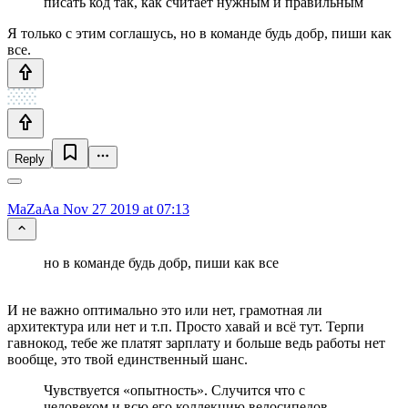
писать код так, как считает нужным и правильным
Я только с этим соглашусь, но в команде будь добр, пиши как
все.
Reply
MaZaAa
Nov 27 2019 at 07:13
но в команде будь добр, пиши как все
И не важно оптимально это или нет, грамотная ли
архитектура или нет и т.п. Просто хавай и всё тут. Терпи
гавнокод, тебе же платят зарплату и больше ведь работы нет
вообще, это твой единственный шанс.
Чувствуется «опытность». Случится что с
человеком и всю его коллекцию велосипедов