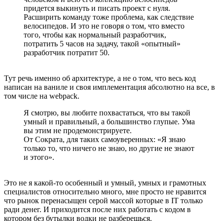
придется выкинуть и писать проект с нуля.
Расширить команду тоже проблема, как следствие
велосипедов. И это не говоря о том, что вместо
того, чтобы как нормальный разработчик,
потратить 5 часов на задачу, такой «опытный»
разработчик потратит 50.
Тут речь именно об архитектуре, а не о том, что весь код
написан на ваниле и своя имплементация абсолютно на все, в
том числе на webpack.
Я смотрю, вы любите похвастаться, что вы такой
умный и правильный, а большинство глупые. Ума
вы этим не продемонстрируете.
От Сократа, для таких самоуверенных: «Я знаю
только то, что ничего не знаю, но другие не знают
и этого».
Это не я какой-то особенный и умный, умных и грамотных
специалистов относительно много, мне просто не нравится
что рынок перенасыщен серой массой которые в IT только
ради денег. И приходится после них работать с кодом в
котором без бутылки водки не разберешься.