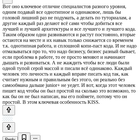
Вот оно ключевое отличие специалистов разного уровня,
одним подавай все однотипное и одинаковое, лишь бы
головой лишний раз не подумать, а делать по туториалам, а
другие каждый раз делают всё сами чтобы добиться все
лучшей и лучшей архитектуры и все лучшего и лучшего кода.
Таким образом одни развиваются и растут постоянно, вторые
остаются на месте и их навык только снижается со временем
т.к. однотипная работа, и сплошной копи-паст кода. И не надо
отмазываться про то, что надо бизнесу, бизнес разный бывает,
если проблема в работе, то ее просто меняют и начинают
дышать и развиваться. А не жаждить чтобы все люди были
одной тупой серой массой и писали всё одинаково. Каждый
человек это личность и каждый вправе писать код так, как
считает нужным и правильным без этого, он реально без
самообмана дальше junior+ не уедет. И вот, когда этот человек
пишет код чтобы он был простой на сколько это возможно, то
как бы он не был написан, вы его поймете, потому что он
простой. В этом ключевая особенность KISS.
Reply