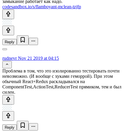
замыкание работает как надо.
codesandbox.io/s/flamboyant-mclean-tzjfp
Reply
rudnevr
Nov 21 2019 at 04:15
Проблема в том, что это изолированно тестировать почти
невозможно. (И вообще с хуками геморрой). При этом
обычный React+Redux раскладывался на
ComponentTest,ActionTest,ReducerTest прямиком, тем и был
силен.
Reply