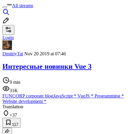
All streams
Login
DmitriyTat
Nov 20 2019 at 07:46
Интересные новинки Vue 3
9 min
31K
FUNCORP corporate blog
JavaScript
*
VueJS
*
Programming
*
Website development
*
Translation
+37
117