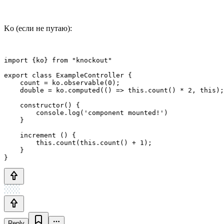
Ko (если не путаю):
import {ko} from "knockout"

export class ExampleController {

    count = ko.observable(0);

    double = ko.computed(() => this.count() * 2, this);

    constructor() {

        console.log('component mounted!')

    }

    increment () {

        this.count(this.count() + 1);

    }

}
Reply