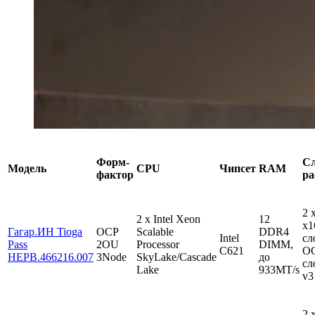
Форм-
С
Модель
CPU
Чипсет
RAM
фактор
ра
2 
2 x Intel Xeon
12
x
Гагар.ИН Tioga
OCP
Scalable
DDR4
Intel
сл
Pass
2OU
Processor
DIMM,
C621
OC
HEPB.466216.007
3Node
SkyLake/Cascade
до
сл
Lake
933MT/s
v3
2 