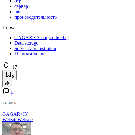
ocp
сервер
intel
производительность
Hubs:
GAGAR>IN corporate blog
Data storage
Server Administration
IT Infrastructure
+17
8
44
GAGAR>IN
Website
Website