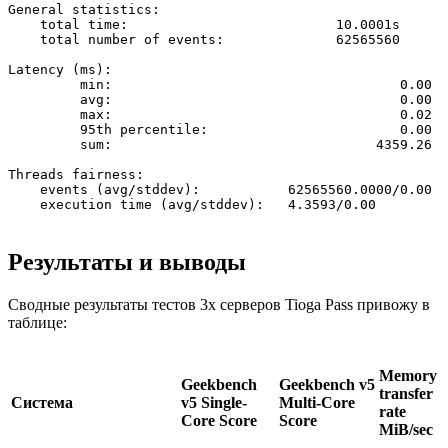
General statistics:

    total time:                          10.0001s

    total number of events:              62565560

Latency (ms):

         min:                                    0.00

         avg:                                    0.00

         max:                                    0.02

         95th percentile:                        0.00

         sum:                                 4359.26

Threads fairness:

    events (avg/stddev):           62565560.0000/0.00

Результаты и выводы
Сводные результаты тестов 3х серверов Tioga Pass привожу в
таблице:
Memory
Geekbench
Geekbench v5
transfer
Система
v5 Single-
Multi-Core
rate
Core Score
Score
MiB/sec