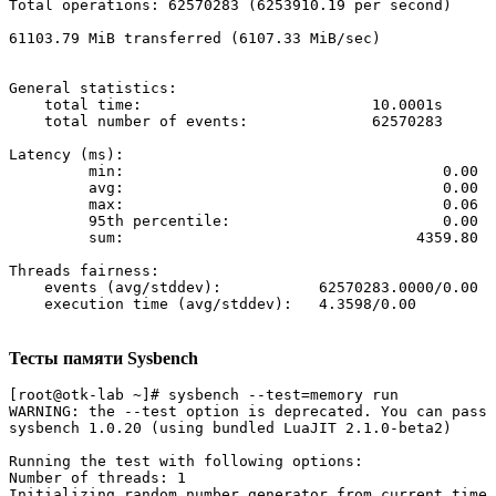
Total operations: 62570283 (6253910.19 per second)

61103.79 MiB transferred (6107.33 MiB/sec)

General statistics:

    total time:                          10.0001s

    total number of events:              62570283

Latency (ms):

         min:                                    0.00

         avg:                                    0.00

         max:                                    0.06

         95th percentile:                        0.00

         sum:                                 4359.80

Threads fairness:

    events (avg/stddev):           62570283.0000/0.00

Тесты памяти Sysbench
[root@otk-lab ~]# sysbench --test=memory run

WARNING: the --test option is deprecated. You can pass 
sysbench 1.0.20 (using bundled LuaJIT 2.1.0-beta2)

Running the test with following options:

Number of threads: 1

Initializing random number generator from current time
