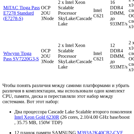
2 x Intel Xeon
16
x1
MiTAC Tioga Pass
OCP
Scalable
DDR4
Intel
сл
E7278 Standard
2OU
Processor
DIMM,
C621
OC
(E7278-S)
3Node
SkyLake/Cascade
до
сл
Lake
933MT/s
x1
2 
2 x Intel Xeon
12
x1
OCP
Scalable
DDR4
Wiwynn Tioga
Intel
сл
2OU
Processor
DIMM,
Pass SV7220G3-S
C621
OC
3Node
SkyLake/Cascade
до
сл
Lake
933MT/s
x1
Чтобы понять различия между самими платформами и убрать
различия в комплектации, мы использовали один комплект
CPU, памяти, диска и переставляли этот набор между
системами. Вот этот набор:
Два процессора Cascade Lake Scalable второго поколения
Intel Xeon Gold 6230R
(26 cores, 2.10/4.00 GHz base/boost
, 35.75 MB, 150W TDP)
12 планок памяти SAMSUNG
M393A2K40CB2-CVF