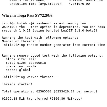
    events (avg/stddev):           60412001.0000/0.00

Wiwynn Tioga Pass SV7220G3
[root@otk-lab ~]# sysbench --test=memory run

WARNING: the --test option is deprecated. You can pass 
sysbench 1.0.20 (using bundled LuaJIT 2.1.0-beta2)

Running the test with following options:

Number of threads: 1

Initializing random number generator from current time

Running memory speed test with the following options:

  block size: 1KiB

  total size: 102400MiB

  operation: write

  scope: global

Initializing worker threads...

Threads started!

Total operations: 62565560 (6253426.17 per second)

61099.18 MiB transferred (6106.86 MiB/sec)
