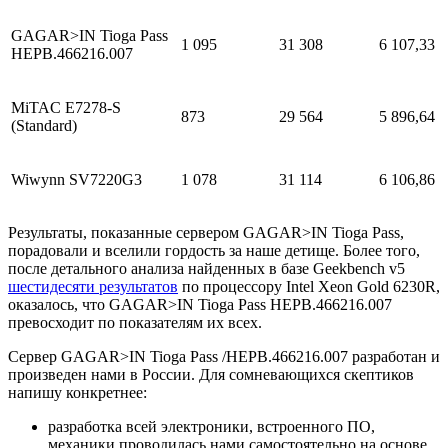
GAGAR>IN Tioga Pass
1 095
31 308
6 107,33
HEPB.466216.007
MiTAC E7278-S
873
29 564
5 896,64
(Standard)
Wiwynn SV7220G3
1 078
31 114
6 106,86
Результаты, показанные сервером GAGAR>IN Tioga Pass,
порадовали и вселили гордость за наше детище. Более того,
после детального анализа найденных в базе Geekbench v5
шестидесяти результатов
по процессору Intel Xeon Gold 6230R,
оказалось, что GAGAR>IN Tioga Pass HEPB.466216.007
превосходит по показателям их всех.
Сервер GAGAR>IN Tioga Pass /HEPB.466216.007 разработан и
произведен нами в России. Для сомневающихся скептиков
напишу конкретнее:
разработка всей электроники, встроенного ПО,
механики проводилась нами самостоятельно на основе