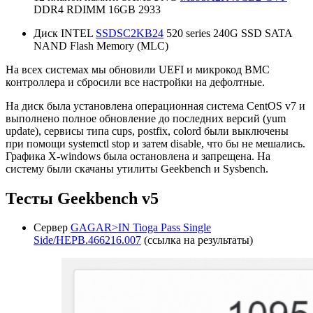
DDR4 RDIMM 16GB 2933
Диск INTEL
SSDSC2KB24
520 series 240G SSD SATA
NAND Flash Memory (MLC)
На всех системах мы обновили UEFI и микрокод BMC
контроллера и сбросили все настройки на дефолтные.
На диск была установлена операционная система CentOS v7 и
выполнено полное обновление до последних версий (yum
update), сервисы типа cups, postfix, colord были выключены
при помощи systemctl stop и затем disable, что бы не мешались.
Графика X-windows была остановлена и запрещена. На
систему были скачаны утилиты Geekbench и Sysbench.
Тесты Geekbench v5
Сервер
GAGAR>IN Tioga Pass Single
Side/HEPB.466216.007
(ссылка на результаты)