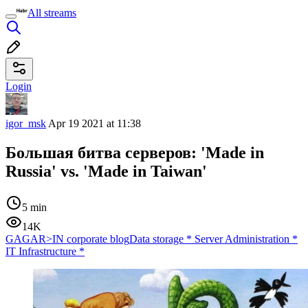
All streams
Login
igor_msk
Apr 19 2021 at 11:38
Большая битва серверов: 'Made in
Russia' vs. 'Made in Taiwan'
5 min
14K
GAGAR>IN corporate blog
Data storage
*
Server Administration
*
IT Infrastructure
*