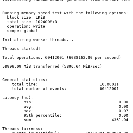
Running memory speed test with the following options:

  block size: 1KiB

  total size: 102400MiB

  operation: write

  scope: global

Initializing worker threads...

Threads started!

Total operations: 60412001 (6038162.80 per second)

58996.09 MiB transferred (5896.64 MiB/sec)

General statistics:

    total time:                          10.0001s

    total number of events:              60412001

Latency (ms):

         min:                                    0.00

         avg:                                    0.00

         max:                                    0.07

         95th percentile:                        0.00

         sum:                                 4361.04

Threads fairness:
