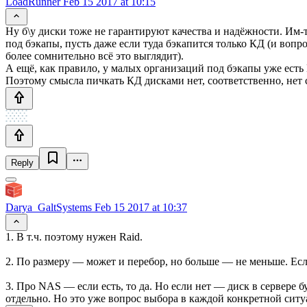
LoadRunner
Feb 15 2017 at 10:15
Ну б\у диски тоже не гарантируют качества и надёжности. Им-
под бэкапы, пусть даже если туда бэкапится только КД (и вопр
более сомнительно всё это выглядит).
А ещё, как правило, у малых организаций под бэкапы уже есть 
Поэтому смысла пичкать КД дисками нет, соответственно, нет 
Reply
Darya_GaltSystems
Feb 15 2017 at 10:37
1. В т.ч. поэтому нужен Raid.
2. По размеру — может и перебор, но больше — не меньше. Ес
3. Про NAS — если есть, то да. Но если нет — диск в сервере
отдельно. Но это уже вопрос выбора в каждой конкретной ситу