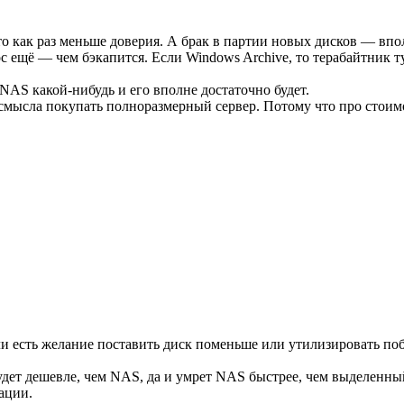
то как раз меньше доверия. А брак в партии новых дисков — вп
ос ещё — чем бэкапится. Если Windows Archive, то терабайтник 
NAS какой-нибудь и его вполне достаточно будет.
смысла покупать полноразмерный сервер. Потому что про стоимо
ли есть желание поставить диск поменьше или утилизировать по
 будет дешевле, чем NAS, да и умрет NAS быстрее, чем выделенн
ации.