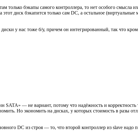
ам только бэкапы самого контроллера, то нет особого смысла их зе
а этот диск бэкапится только сам DC, а остальное (виртуальные
 диски у нас тоже б/у, причем он интегрированный, так что кро
ин SATA» — не вариант, потому что надёжность и корректность
номить. Но экономить на дисках, у которых стоимость в разы от
ного DC из строя — то, что второй контроллер из slave надо пер