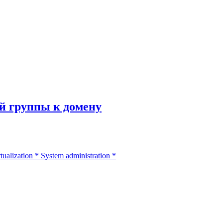
й группы к домену
tualization
*
System administration
*