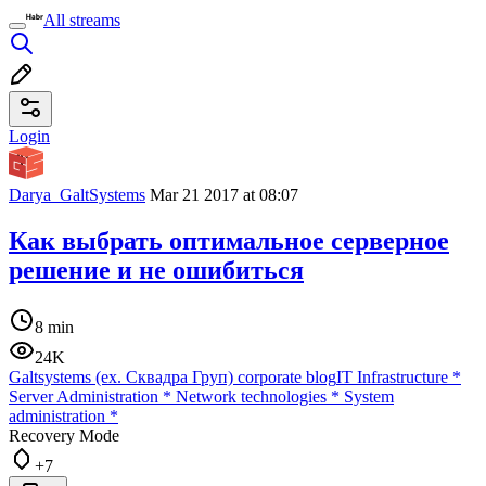
All streams
Login
Darya_GaltSystems
Mar 21 2017 at 08:07
Как выбрать оптимальное серверное
решение и не ошибиться
8 min
24K
Galtsystems (ex. Сквадра Груп) corporate blog
IT Infrastructure
*
Server Administration
*
Network technologies
*
System
administration
*
Recovery Mode
+7