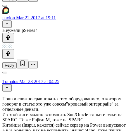
navion
Mar 22 2017 at 19:11
Неужели pSeries?
Reply
Tomatos
Mar 23 2017 at 04:25
Пэшки сложно сравнивать с тем оборудованием, о котором
говорят в статье это уже совсем"кровавый энтерпрайз" за
отдельные деньги.
Из этой лиги можно вспомнить Sun/Oracle тэшки и эмки на
SPARC. Те же Fujitsu M, тоже на SPARC.
Китайцы (Inspur, кажется) сейчас сервер на Power выпускают.
Ну и, конечно, как не вспомнить "наше" Ядро, тоже пэшки,