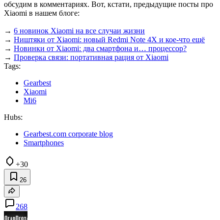
обсудим в комментариях. Вот, кстати, предыдущие посты про
Xiaomi в нашем блоге:
→
6 новинок Xiaomi на все случаи жизни
→
Ништяки от Xiaomi: новый Redmi Note 4X и кое-что ещё
→
Новинки от Xiaomi: два смартфона и… процессор?
→
Проверка связи: портативная рация от Xiaomi
Tags:
Gearbest
Xiaomi
Mi6
Hubs:
Gearbest.com corporate blog
Smartphones
+30
26
268