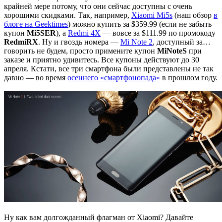
крайней мере потому, что они сейчас доступны с очень
хорошими скидками. Так, например,
Xiaomi Mi5s
(наш обзор
в
блоге на Geektimes
) можно купить за $359.99 (если не забыть
купон
Mi5SER
), а
Redmi 4X
— вовсе за $111.99 по промокоду
RedmiRX
. Ну и гвоздь номера —
Mi Note 2
, доступный за…
говорить не будем, просто примените купон
MiNoteS
при
заказе и приятно удивитесь. Все купоны действуют до 30
апреля. Кстати, все три смартфона были представлены не так
давно — во время
осеннего «смартфонопада»
в прошлом году.
Ну как вам долгожданный флагман от Xiaomi? Давайте