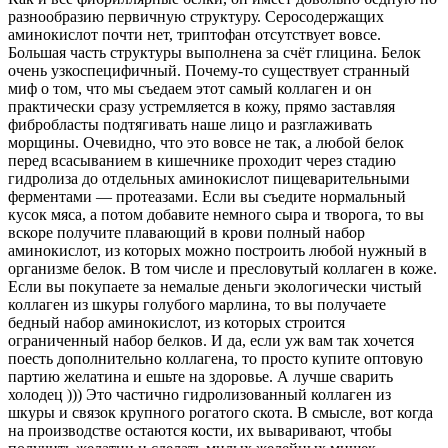
разнообразию первичную структуру. Серосодержащих
аминокислот почти нет, триптофан отсутствует вовсе.
Большая часть структуры выполнена за счёт глицина. Белок
очень узкоспецифичный. Почему-то существует странный
миф о том, что мы съедаем этот самый коллаген и он
практически сразу устремляется в кожу, прямо заставляя
фибробласты подтягивать наше лицо и разглаживать
морщины. Очевидно, что это вовсе не так, а любой белок
перед всасыванием в кишечнике проходит через стадию
гидролиза до отдельных аминокислот пищеварительными
ферментами — протеазами. Если вы съедите нормальный
кусок мяса, а потом добавите немного сыра и творога, то вы
вскоре получите плавающий в крови полный набор
аминокислот, из которых можно построить любой нужный в
организме белок. В том числе и пресловутый коллаген в коже.
Если вы покупаете за немалые деньги экологически чистый
коллаген из шкуры голубого марлина, то вы получаете
бедный набор аминокислот, из которых строится
ограниченный набор белков. И да, если уж вам так хочется
поесть дополнительно коллагена, то просто купите оптовую
партию желатина и ешьте на здоровье. А лучше сварить
холодец ))) Это частично гидролизованный коллаген из
шкуры и связок крупного рогатого скота. В смысле, вот когда
на производстве остаются кости, их вываривают, чтобы