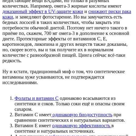
недостающие вещи БАДами, но только в разумных
количествах. Например, омега-3 жирные кислоты имеют
доказанный эффект в UV-защите кожи
и
снижают риски рака
кожи
, и замедляют фотостарение. Но вы замучаетесь есть
бедных лососей в таких количествах, чтобы закрыть эти
потребности обычной диетой. Поэтому нет ничего такого в
приёме по, скажем, 700 мг омега-3 в дополнение к основной
диете. Протекторные эффекты от витаминов С, E,
каротиноидов, ликопина и других веществ также доказаны,
но, скорее всего, вы и так получите их в нормальном
количестве с разнообразной пищей. Цинга сейчас всё-таки
редкость.
Ну и кстати, традиционный миф о том, что синтетические
витамины хуже усваиваются, не подтверждается
исследованиями.
Фолаты и витамин С
одинаково всасываются из
синтетики и соков. Только соки ещё и опасны своим
сахаром.
Витамин С имеет
одинаковую биодоступность
при
сравнении синтетических и натуральных вариантов.
Витамин Е имеет
одинаковую эффективность
в
синтетике и натуральных источниках.