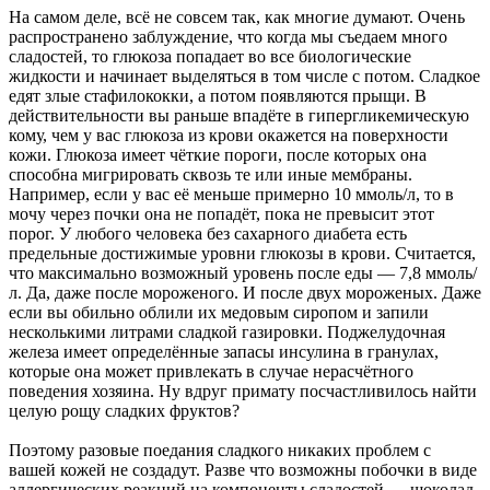
На самом деле, всё не совсем так, как многие думают. Очень
распространено заблуждение, что когда мы съедаем много
сладостей, то глюкоза попадает во все биологические
жидкости и начинает выделяться в том числе с потом. Сладкое
едят злые стафилококки, а потом появляются прыщи. В
действительности вы раньше впадёте в гипергликемическую
кому, чем у вас глюкоза из крови окажется на поверхности
кожи. Глюкоза имеет чёткие пороги, после которых она
способна мигрировать сквозь те или иные мембраны.
Например, если у вас её меньше примерно 10 ммоль/л, то в
мочу через почки она не попадёт, пока не превысит этот
порог. У любого человека без сахарного диабета есть
предельные достижимые уровни глюкозы в крови. Считается,
что максимально возможный уровень после еды — 7,8 ммоль/
л. Да, даже после мороженого. И после двух мороженых. Даже
если вы обильно облили их медовым сиропом и запили
несколькими литрами сладкой газировки. Поджелудочная
железа имеет определённые запасы инсулина в гранулах,
которые она может привлекать в случае нерасчётного
поведения хозяина. Ну вдруг примату посчастливилось найти
целую рощу сладких фруктов?
Поэтому разовые поедания сладкого никаких проблем с
вашей кожей не создадут. Разве что возможны побочки в виде
аллергических реакций на компоненты сладостей — шоколад,