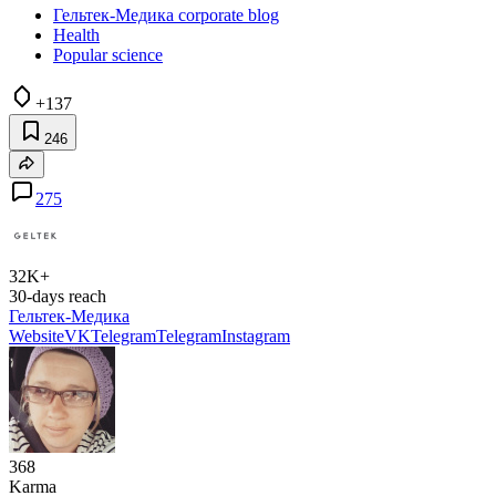
Гельтек-Медика corporate blog
Health
Popular science
+137
246
275
32K+
30-days reach
Гельтек-Медика
Website
VK
Telegram
Telegram
Instagram
368
Karma