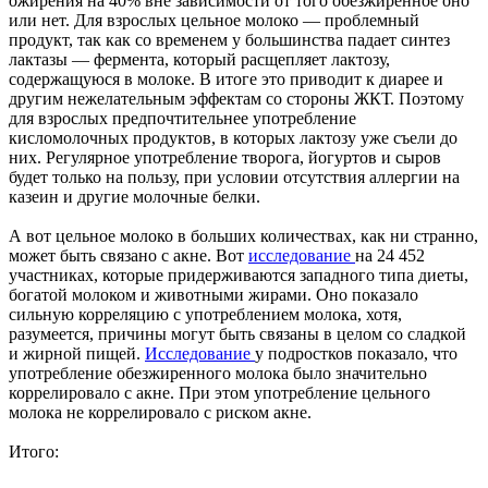
ожирения на 40% вне зависимости от того обезжиренное оно
или нет. Для взрослых цельное молоко — проблемный
продукт, так как со временем у большинства падает синтез
лактазы — фермента, который расщепляет лактозу,
содержащуюся в молоке. В итоге это приводит к диарее и
другим нежелательным эффектам со стороны ЖКТ. Поэтому
для взрослых предпочтительнее употребление
кисломолочных продуктов, в которых лактозу уже съели до
них. Регулярное употребление творога, йогуртов и сыров
будет только на пользу, при условии отсутствия аллергии на
казеин и другие молочные белки.
А вот цельное молоко в больших количествах, как ни странно,
может быть связано с акне. Вот
исследование
на 24 452
участниках, которые придерживаются западного типа диеты,
богатой молоком и животными жирами. Оно показало
сильную корреляцию с употреблением молока, хотя,
разумеется, причины могут быть связаны в целом со сладкой
и жирной пищей.
Исследование
у подростков показало, что
употребление обезжиренного молока было значительно
коррелировало с акне. При этом употребление цельного
молока не коррелировало с риском акне.
Итого: