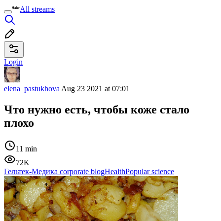
All streams
Login
elena_pastukhova
Aug 23 2021 at 07:01
Что нужно есть, чтобы коже стало
плохо
11 min
72K
Гельтек-Медика corporate blog
Health
Popular science