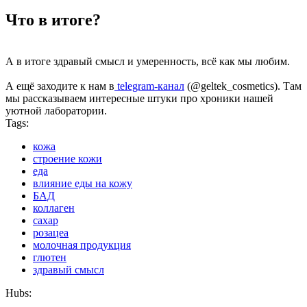
Что в итоге?
А в итоге здравый смысл и умеренность, всё как мы любим.
А ещё заходите к нам в
telegram-канал
(@geltek_cosmetics). Там
мы рассказываем интересные штуки про хроники нашей
уютной лаборатории.
Tags:
кожа
строение кожи
еда
влияние еды на кожу
БАД
коллаген
сахар
розацеа
молочная продукция
глютен
здравый смысл
Hubs: