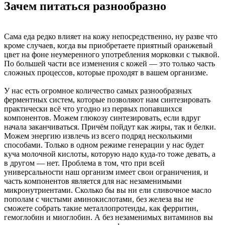
Зачем питаться разнообразно
Сама еда редко влияет на кожу непосредственно, ну разве что
кроме случаев, когда вы приобретаете приятный оранжевый
цвет на фоне неумеренного употребления морковки с тыквой.
По большей части все изменения с кожей — это только часть
сложных процессов, которые проходят в вашем организме.
У нас есть огромное количество самых разнообразных
ферментных систем, которые позволяют нам синтезировать
практически всё что угодно из первых попавшихся
компонентов. Можем глюкозу синтезировать, если вдруг
начала заканчиваться. Причём пойдут как жиры, так и белки.
Можем энергию извлечь из всего подряд несколькими
способами. Только в одном режиме генерации у нас будет
куча молочной кислоты, которую надо куда-то тоже девать, а
в другом — нет. Проблема в том, что при всей
универсальности наш организм имеет свои ограничения, и
часть компонентов является для нас незаменимыми
микронутриентами. Сколько бы вы ни ели сливочное масло
пополам с чистыми аминокислотами, без железа вы не
сможете собрать такие металлопротеиды, как ферритин,
гемоглобин и миоглобин. А без незаменимых витаминов вы