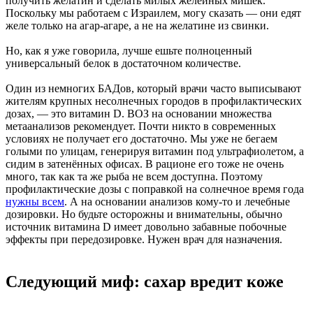
получить желатин и сделать милых желейных мишек.
Поскольку мы работаем с Израилем, могу сказать — они едят
желе только на агар-агаре, а не на желатине из свинки.
Но, как я уже говорила, лучше ешьте полноценный
универсальный белок в достаточном количестве.
Один из немногих БАДов, который врачи часто выписывают
жителям крупных несолнечных городов в профилактических
дозах, — это витамин D. ВОЗ на основании множества
метаанализов рекомендует. Почти никто в современных
условиях не получает его достаточно. Мы уже не бегаем
голыми по улицам, генерируя витамин под ультрафиолетом, а
сидим в затенённых офисах. В рационе его тоже не очень
много, так как та же рыба не всем доступна. Поэтому
профилактические дозы с поправкой на солнечное время года
нужны всем
. А на основании анализов кому-то и лечебные
дозировки. Но будьте осторожны и внимательны, обычно
источник витамина D имеет довольно забавные побочные
эффекты при передозировке. Нужен врач для назначения.
Следующий миф: сахар вредит коже