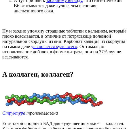
А тут пришли к
забавному выводу,
что синтетический
B6 всасывается даже лучше, чем в составе
апельсинового сока.
Ну и заодно упомяну страшные таблетки с кальцием, который
плохо всасывается, в отличие от потрясающе полезной
натуральной скорлупы из яиц. Карбонат кальция из скорлупы
на самом деле
усваивается хуже всего
. Оптимально
использование добавок в форме цитрата, они на 37% лучше
всасываются.
А коллаген, коллаген?
Структура
тропоколлагена
Есть такой спорный БАД для «улучшения кожи» — коллаген.
Как и все фибриллярные белки, он имеет довольно бедную по