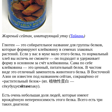
Жареный сейтан, имитирующий утку (
Тайвань
)
Глютен — это собирательное название для группы белков,
которые формируют клейковину в семенах злаковых
растений. Если у вас в муке мало этого белка, то нормальный
хлеб вы испечь не сможете — он подходит и удерживает
форму в основном за счёт клейковины. Сама по себе
клейковина — это ценный, питательный белок. В чистом
виде это отличный заменитель животного белка. В Восточной
Азии он известен под названием сейтан, сокращённо от
«растительный белок» (яп. 植物性蛋白 —
сёкубуцу
сэйтам
паку).
Есть очень небольшая доля людей, которые имеют
врождённую непереносимость этого белка. Всего есть три
таких диагноза: