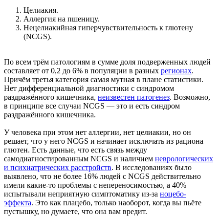
Целиакия.
Аллергия на пшеницу.
Нецелиакийная гиперчувствительность к глютену
(NCGS).
По всем трём патологиям в сумме доля подверженных людей
составляет от 0,2 до 6% в популяции в разных
регионах
.
Причём третья категория самая мутная в плане статистики.
Нет дифференциальной диагностики с синдромом
раздражённого кишечника,
неизвестен патогенез
. Возможно,
в принципе все случаи NCGS — это и есть синдром
раздражённого кишечника.
У человека при этом нет аллергии, нет целиакии, но он
решает, что у него NCGS и начинает исключать из рациона
глютен. Есть данные, что есть связь между
самодиагностированным NCGS и наличием
неврологических
и психиатрических расстройств
. В исследованиях было
выявлено, что не более 16% людей с NCGS действительно
имели какие-то проблемы с непереносимостью, а 40%
испытывали неприятную симптоматику из-за
ноцебо-
эффекта
. Это как плацебо, только наоборот, когда вы пьёте
пустышку, но думаете, что она вам вредит.