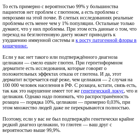
То есть примерно с вероятностью 99% у большинства
пациентов нет проблем с глютеном, а есть проблема с
неврозами на этой почве. В слепых исследованиях реальные
проблемы есть менее чем у 1% популяции. Остальные только
думают, что у них проблемы. При этом есть данные о том, что
переход на безглютеновую диету может приводить к
ухудшению иммунной системы и
к росту патогенной флоры в
кишечнике.
Если у вас нет такого или подтверждённого диагноза
целиакии — смело ешьте глютен. При герпетиформном
дерматите есть исследования, которые говорят о
положительных эффектах отказа от глютена. И да, этот
дерматит встречается ещё реже, чем целиакия — 2 случая на
100 000 человек населения в РФ. С розацеа, кстати, связь есть,
так как это нарушение имеет тот же
генетический локус
, что и
целиакия. Однако надо понимать, что распространённость
розацеа — порядка 10%, целиакии — примерно 0,03%, при
этом множество людей даже не перекрываются полностью.
Поэтому, если у вас не был подтверждён генетически крайне
редкий диагноз целиакии, то глютен — ваш друг с
вероятностью выше 99,9%.