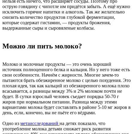
нельзя есть ничего, что расширяет сосуды. Поэтому про
острую говядину с чипотле им придётся забыть. А ещё нужно
исключить горячие напитки и алкоголь. Так же желательно
снизить количество продуктов глубокой ферментации,
которые содержат гистамин, — продукты брожения,
выдержанные сыры и сыровяленые колбасы.
Можно ли пить молоко?
Молоко и молочные продукты — это очень хороший
источник полноценного белка и кальция. Но у него тоже есть
свои особенности. Начнём с жирности. Многие зачем-то
пытаются брать обезжиренное молоко с целью похудения. Это
плохая идея, так как кальций из обезжиренного молока плохо
всасывается, а разницы между 3% и 2% молоком почти не
будет. В сутки взрослый человек съедает порядка 50-70 г
жиров при нормальном питании. Разница между этими
вариантами молока будет составлять в районе 5-10 мг жиров в
день, если, конечно, вы не пьёте его вёдрами.
Одно из
метаисследований
на детях показало, что
употребление молока детьми снижает риск развития