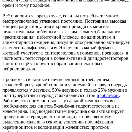
орехи и тому подобное.
Всё становится гораздо хуже, если вы потребляете много
быстроусвояемых углеводов постоянно. Постоянная высокая
концентрация инсулина в крови приводит к многим
нежелательным побочным эффектам. Помимо банального
«распихивания» избыточной глюкозы по адипоцитам и
алиментарного ожирения, инсулин опосредованно активирует
фермент 5-альфа-редуктазу. Это очень важный фермент,
который участвует в синтезе половых гормонов, превращая, в
частности, тестостерон в более активный дигидротестостерон.
Плюс он ещё участвует в образовании некоторых
нейростероидов.
Проблемы, связанные с неумеренным потреблением
сладостей, регулярной гиперинсулинемией в первую очередь
проявляются у девушек. 50% девушек и только 25% мужчин в
постпубертатный период сталкивались с этой
проблемой
.
Работает это примерно так — у сальной железы есть всё
необходимое для синтеза 5-альфа-дигидротестостерона из
холестерина. Под воздействием инсулина она активизирует
продукцию стероидов, что приводит к повышенному
выделению сального секрета, усилению пролиферации
кератиноцитов и колонизации железистых протоков