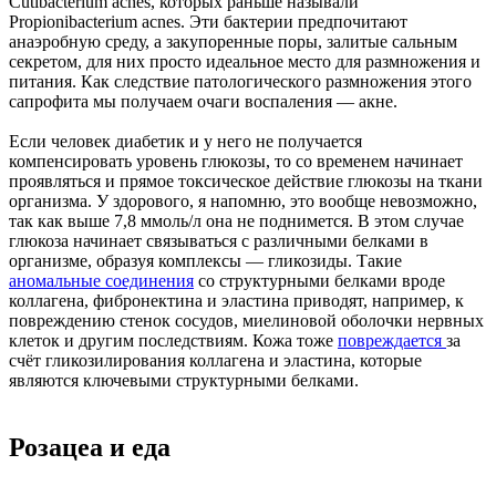
Cutibacterium acnes, которых раньше называли
Propionibacterium acnes. Эти бактерии предпочитают
анаэробную среду, а закупоренные поры, залитые сальным
секретом, для них просто идеальное место для размножения и
питания. Как следствие патологического размножения этого
сапрофита мы получаем очаги воспаления — акне.
Если человек диабетик и у него не получается
компенсировать уровень глюкозы, то со временем начинает
проявляться и прямое токсическое действие глюкозы на ткани
организма. У здорового, я напомню, это вообще невозможно,
так как выше 7,8 ммоль/л она не поднимется. В этом случае
глюкоза начинает связываться с различными белками в
организме, образуя комплексы — гликозиды. Такие
аномальные соединения
со структурными белками вроде
коллагена, фибронектина и эластина приводят, например, к
повреждению стенок сосудов, миелиновой оболочки нервных
клеток и другим последствиям. Кожа тоже
повреждается
за
счёт гликозилирования коллагена и эластина, которые
являются ключевыми структурными белками.
Розацеа и еда