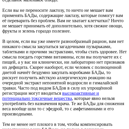
Если вы не переносите лактозу, то ничто не мешает вам
применять БАДы, содержащие лактазу, которые помогут вам
её переварить без проблем. Вам не хватает клетчатки? Ничто
не мешает принимать её дополнительно, хотя свежие овощи,
фрукты и зелень гораздо полезнее.
В целом, если вы уже имеете разнообразный рацион, вам нет
никакого смысла закупаться загадочными пузырьками,
таблетками и прочими экстрактами, чтобы стать здоровее. Нет
смысла поедать горстями витамины, если вы получаете их с
пищей, а у вас ни клинически, ни лабораторно нет признаков
их дефицита. Скорее наоборот, если человек с полноценной
диетой начнёт бездумно закупать коробками БАДы, то
рискует получить жёсткую аллергическую реакцию на
очередной экстракт непонятной водоросли и гималайской
травки. Часто под видом БАДов в силу их упрощённой
регистрации могут вводиться
высокоактивные и
потенциально токсичные вещества
, которые явно нельзя
употреблять без назначения врача. Те же БАДы для снижения
веса вообще шли то с эфедрой, то с амфетаминами и его
производными.
Тем не менее нет плохого в том, чтобы компенсировать