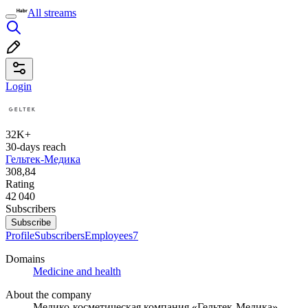
All streams
Login
32K+
30-days reach
Гельтек-Медика
308,84
Rating
42 040
Subscribers
Subscribe
Profile
Subscribers
Employees
7
Domains
Medicine and health
About the company
Медико-косметическая компания «Гельтек-Медика»