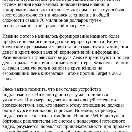
отслеживания нажимаемых пользователем клавиш и
копирования данных отправляемых форм. Годы спустя было
арестовано около сотни человек за хищение в общей
сложности свыше 70 миллионов долларов путём
использования этой троянской программы.
Именно с этого начиналось формирование намного более
профессионального подхода к киберпреступности. Вирусы,
троянские программы и черви стали создаваться для хищения
денег и критически важной корпоративной информации.
Разновидности троянского вируса Zeus свирепствуют и по сей
день, заражая многочисленные компьютеры. Фактически, они
сыграли важную роль в одной из крупнейших на
сегодняшний день кибератаке – атаке против Target в 2013
году.
Здесь важно помнить, что как только устройство
подключается к Интернету, оно сразу же становится
уязвимым. И по мере наделения новых вещей сетевыми
возможностями, все, кто имеет к этому отношение, должны
быть в курсе возникающих рисков. Возьмём, к примеру,
подключенные к сети автомобили. Наличие Wi-Fi доступа и
бортовых развлекательных систем с поддержкой потокового
видео, разумеется, добавляют привлекательности при продаже
автомобилей, но как показали события прошлого года, плохо