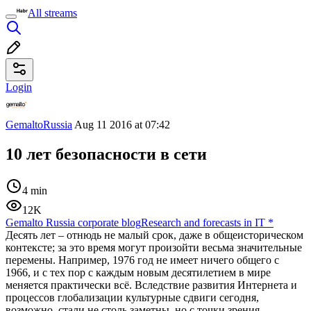
All streams
Login
GemaltoRussia
Aug 11 2016 at 07:42
10 лет безопасности в сети
4 min
12K
Gemalto Russia corporate blog
Research and forecasts in IT
*
Десять лет – отнюдь не малый срок, даже в общеисторическом
контексте; за это время могут произойти весьма значительные
перемены. Например, 1976 год не имеет ничего общего с
1966, и с тех пор с каждым новым десятилетием в мире
меняется практически всё. Вследствие развития Интернета и
процессов глобализации культурные сдвиги сегодня,
возможно, стали не столь заметны, но с точки зрения