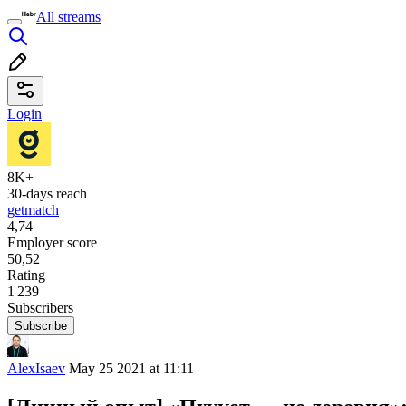
All streams
Login
8K+
30-days reach
getmatch
4,74
Employer score
50,52
Rating
1 239
Subscribers
Subscribe
AlexIsaev
May 25 2021 at 11:11