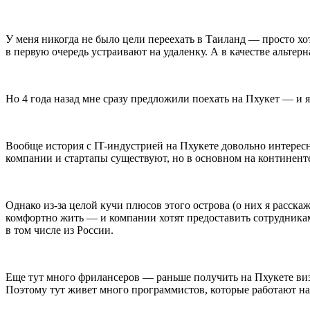
У меня никогда не было цели переехать в Таиланд — просто хот
в первую очередь устраивают на удаленку. А в качестве альтер
Но 4 года назад мне сразу предложили поехать на Пхукет — и я 
Вообще история с IT-индустрией на Пхукете довольно интересн
компании и стартапы существуют, но в основном на континенте
Однако из-за целой кучи плюсов этого острова (о них я расска
комфортно жить — и компании хотят предоставить сотрудникам 
в том числе из России.
Еще тут много фрилансеров — раньше получить на Пхукете виз
Поэтому тут живет много программистов, которые работают на