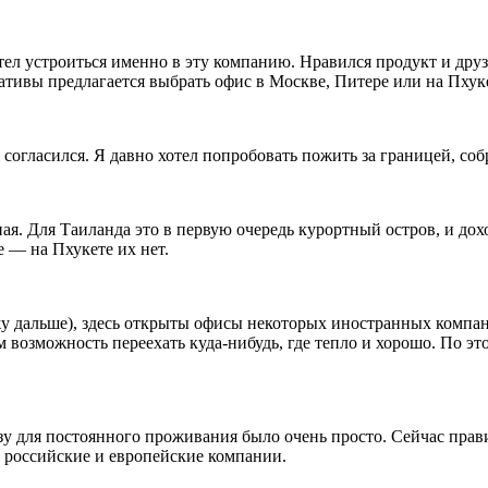
ел устроиться именно в эту компанию. Нравился продукт и друзь
нативы предлагается выбрать офис в Москве, Питере или на Пхук
согласился. Я давно хотел попробовать пожить за границей, собра
ая. Для Таиланда это в первую очередь курортный остров, и дох
 — на Пхукете их нет.
жу дальше), здесь открыты офисы некоторых иностранных компани
возможность переехать куда-нибудь, где тепло и хорошо. По эт
у для постоянного проживания было очень просто. Сейчас прави
 российские и европейские компании.