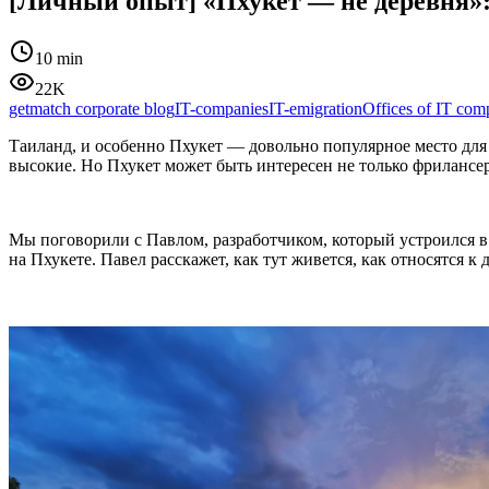
[Личный опыт] «Пхукет — не деревня»:
10 min
22K
getmatch corporate blog
IT-companies
IT-emigration
Offices of IT com
Таиланд, и особенно Пхукет — довольно популярное место для 
высокие. Но Пхукет может быть интересен не только фрилансер
Мы поговорили с Павлом, разработчиком, который устроился в 
на Пхукете. Павел расскажет, как тут живется, как относятся к