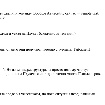
я хвалили команду. Вообще Авиасейлс сейчас — remote-first:
ете.
лся и уехал на Пхукет буквально за три дня :)
оды от него они получают именно с туризма. Тайские IT-
й. Не из-за инфраструктуры, а просто потому, что тут
ой причине на Пхукете живет достаточно много IT-инженеров,
ла вроде бы ужесточают, но пока ситуация неоднозначная.