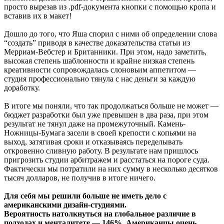
просто вырезав из .pdf-документа кнопки с помощью кропа и
вставив их в макет!
Дошло до того, что Яша спорил с ними об определении слова
“создать” приводя в качестве доказательства статьи из
Мерриам-Вебстер и Британники. При этом, надо заметить,
высокая степень шаблонности и крайне низкая степень
креативности сопровождалась слоновьим аппетитом —
студия профессионально тянула с нас деньги за каждую
доработку.
В итоге мы поняли, что так продолжаться больше не может —
бюджет разработки был уже превышен в два раза, при этом
результат не тянул даже на промежуточный. Камень-
Ножницы-Бумага засели в своей крепости с копьями на
выход, затягивая сроки и отказываясь переделывать
откровенно сливную работу. В результате нам пришлось
пригрозить студии арбитражем и расстаться на пороге суда.
Фактически мы потратили на них сумму в несколько десятков
тысяч долларов, не получив в итоге ничего.
Для себя мы решили больше не иметь дело с
американскими дизайн-студиями.
Вероятность натолкнуться на глобальное различие в
подходах и менталитете — 146%. Американцы очень