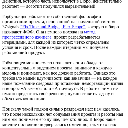
Действия, которую часть используют в Бюро, действительно
работает — логотип получился выразительный.
Горбуновцы работают по собственной философии
организации проекта, основанной на знаменитой системе
37signals
“Fix Time and Budget, Flex Scope”
, которую в бюро
называют ФФФ. Она немного похожа на
метод
прогрессивного джипега
: проект разрабатывается
итерациями, для каждой из которых чётко определены
условия и срок. После каждой итерации мы получаем
работающий продукт.
Гобуновцев можно смело похвалить: они обладают
концептуальным видением проекта, вникают в каждую
мелочь и понимают, как все должно работать. Однако это
требовало нашей вдумчивости как заказчика — на каждое
наше пожелание следовал пристальный неморгающий взгляд
и вопрос «А зачем?» или «А почему?». В работе с ними не
нужно предлагать своё решение, нужно ставить задачу и
объяснять концепцию.
Поначалу такой подход сильно раздражал нас: нам казалось,
что после нескольких лет обдумывания проекта и работы над
ним мы понимаем его лучше, чем кто-либо. В Бюро наше
мнение постоянно подвергалось сомнению, так что от нас