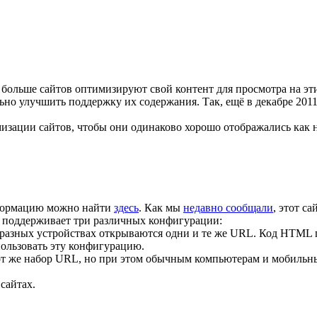
больше сайтов оптимизируют свой контент для просмотра на эти
ьно улучшить поддержку их содержания. Так, ещё в декабре 201
изации сайтов, чтобы они одинаково хорошо отображались как н
нформацию можно найти
здесь
. Как мы
недавно сообщали
, этот с
e поддерживает три различных конфигурации:
 разных устройствах открываются одни и те же URL. Код HTML п
пользовать эту конфигурацию.
тот же набор URL, но при этом обычным компьютерам и мобильн
сайтах.