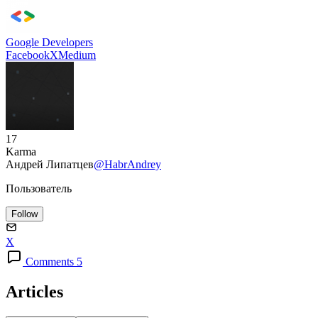
Google Developers
Facebook
X
Medium
17
Karma
Андрей Липатцев
@HabrAndrey
Пользователь
Follow
X
Comments 5
Articles