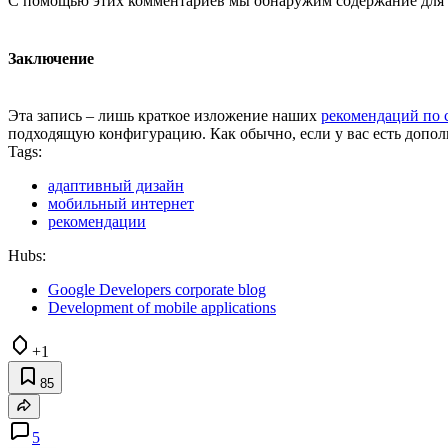
С помощью этих комментариев мы обнаружим содержание для см
Заключение
Эта запись – лишь краткое изложение наших
рекомендаций по 
подходящую конфигурацию. Как обычно, если у вас есть допо
Tags:
адаптивный дизайн
мобильный интернет
рекомендации
Hubs:
Google Developers corporate blog
Development of mobile applications
+1
85
5