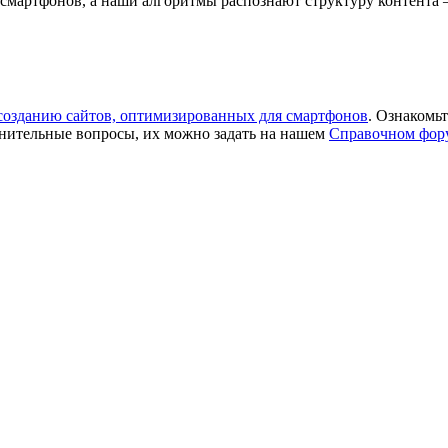
артфонов, а наши алгоритмы распознают структуру контента – и
созданию сайтов, оптимизированных для смартфонов
. Ознакомьт
лнительные вопросы, их можно задать на нашем
Справочном фору