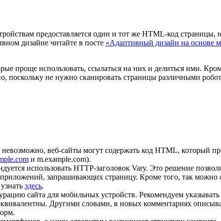
тройствам предоставляется один и тот же HTML-код страницы, 
вном дизайне читайте в посте
«Адаптивный дизайн на основе м
рые проще использовать, ссылаться на них и делиться ими. Кроме
о, поскольку не нужно сканировать страницы различными робот
 невозможно, веб-сайты могут содержать код HTML, который пр
mple.com
и m.example.com).
ндуется использовать HTTP-заголовок Vary. Это решение позво
х приложений, запрашивающих страницу. Кроме того, так можно 
 узнать
здесь
.
урацию сайта для мобильных устройств. Рекомендуем указывать
квивалентны. Другими словами, в новых комментариях описывае
форм.