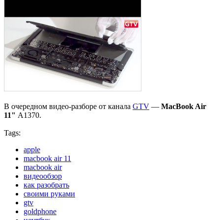
В очередном видео-разборе от канала
GTV
—
MacBook Air
11"
А1370.
Tags:
apple
macbook air 11
macbook air
видеообзор
как разобрать
своими руками
gtv
goldphone