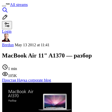
All streams
Login
Bredun
May 13 2012 at 11:41
MacBook Air 11" A1370 — разбор
1 min
105K
Простая Наука corporate blog