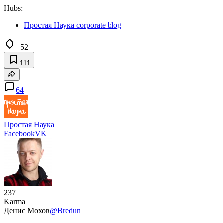
Hubs:
Простая Наука corporate blog
+52
111
64
Простая Наука
Facebook
VK
237
Karma
Денис Мохов
@Bredun