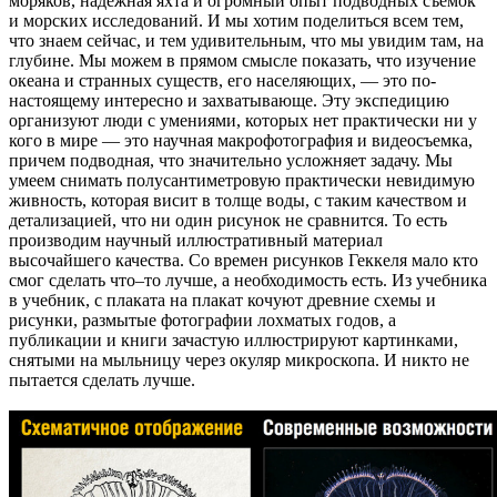
моряков, надежная яхта и огромный опыт подводных съемок
и морских исследований. И мы хотим поделиться всем тем,
что знаем сейчас, и тем удивительным, что мы увидим там, на
глубине. Мы можем в прямом смысле показать, что изучение
океана и странных существ, его населяющих, — это по-
настоящему интересно и захватывающе. Эту экспедицию
организуют люди с умениями, которых нет практически ни у
кого в мире — это научная макрофотография и видеосъемка,
причем подводная, что значительно усложняет задачу. Мы
умеем снимать полусантиметровую практически невидимую
живность, которая висит в толще воды, с таким качеством и
детализацией, что ни один рисунок не сравнится. То есть
производим научный иллюстративный материал
высочайшего качества. Со времен рисунков Геккеля мало кто
смог сделать что–то лучше, а необходимость есть. Из учебника
в учебник, с плаката на плакат кочуют древние схемы и
рисунки, размытые фотографии лохматых годов, а
публикации и книги зачастую иллюстрируют картинками,
снятыми на мыльницу через окуляр микроскопа. И никто не
пытается сделать лучше.