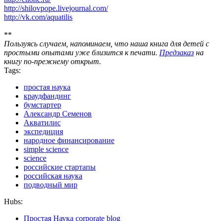
http://shilovpope.livejournal.com/
http://vk.com/aquatilis
**
Пользуясь случаем, напоминаем, что наша книга для детей с
простыми опытами уже близится к печати.
Предзаказ
на
книгу по-прежнему открыт.
Tags:
простая наука
краудфандинг
бумстартер
Александр Семенов
Акватилис
экспедиция
народное финансирование
simple science
science
российские стартапы
российская наука
подводный мир
Hubs:
Простая Наука corporate blog