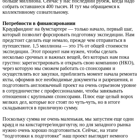
больше миллиона. Сейчас у нас последний рубеж, когда надо
собрать оставшиеся 400 тысяч. И тут мы обращаемся к
коллективному сознательному.
Потребности в финансировании
Краудфандинг на бумстартере — только начало, первый шаг,
который позволит форсировать подготовку экспедиции. Нам
предстоит сделать еще немало, прежде чем отправиться в
путешествие. 1,5 миллиона — это 1% от общей стоимости
экспедиции. Этот процент нам нужен, чтобы сделать
несколько срочных и важных вещей, без которых нам пока
грустно: зарегистрировать и открыть свою компанию (НКО),
через которую мы сможем работать со спонсорами и
осуществлять все закупки, приблизить момент начала ремонта
яхты, оформив все необходимые документы и разрешения, и
подготовить англоязычный проект на очень серьезном уровне
в сотрудничестве с профессионалами, чтобы завязывать
отношения с крупными спонсорами. Плюс еще целый ворох
мелких дел, которые все стоят по чуть-чуть, но в итоге
складываются в приличную сумму.
Поскольку сумма не очень маленькая, мы запустим еще один
крауд и на кикстартере/индигоугоу, но для западного рынка
нужно очень хорошо подготовиться. Сейчас, на этапе
“подготовки к подготовке” наш проект выглядит немного