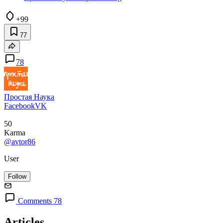
+99
77
78
Простая Наука
Facebook
VK
50
Karma
@avtor86
User
Follow
Comments 78
Articles