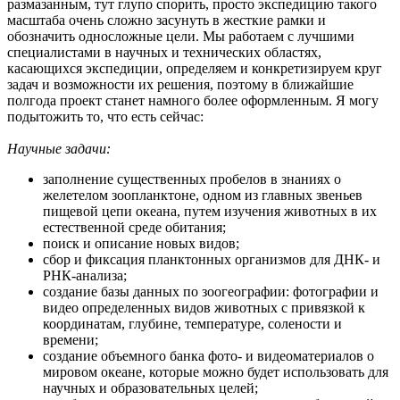
размазанным, тут глупо спорить, просто экспедицию такого
масштаба очень сложно засунуть в жесткие рамки и
обозначить односложные цели. Мы работаем с лучшими
специалистами в научных и технических областях,
касающихся экспедиции, определяем и конкретизируем круг
задач и возможности их решения, поэтому в ближайшие
полгода проект станет намного более оформленным. Я могу
подытожить то, что есть сейчас:
Научные задачи:
заполнение существенных пробелов в знаниях о
желетелом зоопланктоне, одном из главных звеньев
пищевой цепи океана, путем изучения животных в их
естественной среде обитания;
поиск и описание новых видов;
сбор и фиксация планктонных организмов для ДНК- и
РНК-анализа;
создание базы данных по зоогеографии: фотографии и
видео определенных видов животных с привязкой к
координатам, глубине, температуре, солености и
времени;
создание объемного банка фото- и видеоматериалов о
мировом океане, которые можно будет использовать для
научных и образовательных целей;