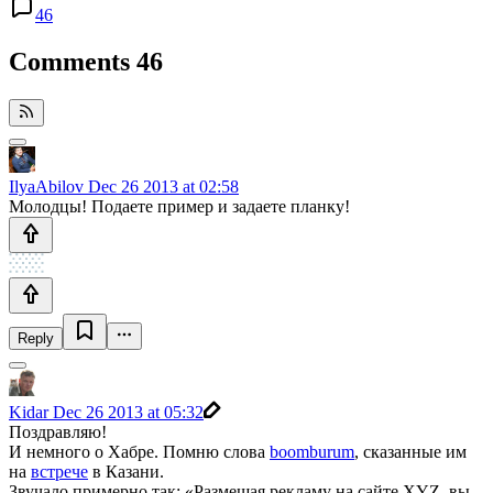
46
Comments
46
IlyaAbilov
Dec 26 2013 at 02:58
Молодцы! Подаете пример и задаете планку!
Reply
Kidar
Dec 26 2013 at 05:32
Поздравляю!
И немного о Хабре. Помню слова
boomburum
, сказанные им
на
встрече
в Казани.
Звучало примерно так: «Размещая рекламу на сайте XYZ, вы