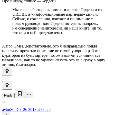
Про пикабу, точнее — «орден»:
Мы со своей стороны поместили лого Ордена и их
URL ВК в «информационные партнёры» книги.
Сейчас, к сожалению, контакт и понимание с
новым руководством Ордена потеряны напрочь,
им совершенно неинтересна ни наша книга, ни то,
что они в ней представлены.
А про СМИ, действительно, это я неправильно понял
поначалу, прочитав описание не самой упорной работы
кураторов на бумстартере, потом вашими усилиями всё
наладилось, как то не удалось связать это мне сразу в одну
линию, благодарю.
Reply
avtor86
Dec 26 2013 at 06:29