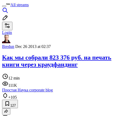
All streams
Login
Bredun
Dec 26 2013 at 02:37
Как мы собрали 823 376 pуб. на печать
книги через краудфандинг
12 min
111K
Простая Наука corporate blog
+105
127