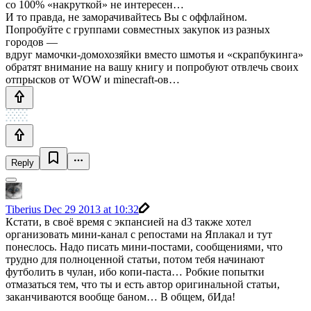
со 100% «накруткой» не интересен…
И то правда, не заморачивайтесь Вы с оффлайном.
Попробуйте с группами совместных закупок из разных
городов —
вдруг мамочки-домохозяйки вместо шмотья и «скрапбукинга»
обратят внимание на вашу книгу и попробуют отвлечь своих
отпрысков от WOW и minecraft-ов…
Reply
Tiberius
Dec 29 2013 at 10:32
Кстати, в своё время с экпансией на d3 также хотел
организовать мини-канал с репостами на Яплакал и тут
понеслось. Надо писать мини-постами, сообщениями, что
трудно для полноценной статьи, потом тебя начинают
футболить в чулан, ибо копи-паста… Робкие попытки
отмазаться тем, что ты и есть автор оригинальной статьи,
заканчиваются вообще баном… В общем, бИда!