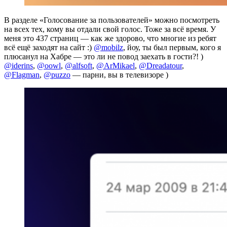
В разделе «Голосование за пользователей» можно посмотреть
на всех тех, кому вы отдали свой голос. Тоже за всё время. У
меня это 437 страниц — как же здорово, что многие из ребят
всё ещё заходят на сайт :)
@mobilz
, йоу, ты был первым, кого я
плюсанул на Хабре — это ли не повод заехать в гости?! )
@iderins
,
@oowl
,
@alfsoft
,
@ArMikael
,
@Dreadatour
,
@Flagman
,
@puzzo
— парни, вы в телевизоре )