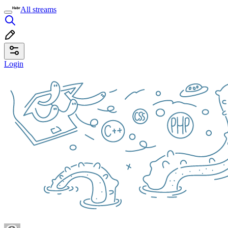
All streams
Login