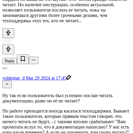
читает. Но наличие инструкции, особенно актуальной,
позволяет пользователя послать ее читать, пока ты
занимаешься другими более срочными делами, чем
техподдержка этих тех, кто не читает...
Reply
voldemar_d
Mar 29 2024 at 17:45
Ну так если пользователь был успешно послан читать
документацию, разве он её не читает?
По работе приходится иногда касаться техподдержки. Бывают
такие пользователи, которые прямым текстом говорят, что
ничего читать не будут, - с такими вполне срабатывает "Вам
прочитать вслух то, что в документации написано? У вас есть
пара часов времени? А если не запомните, вам снова читать?"