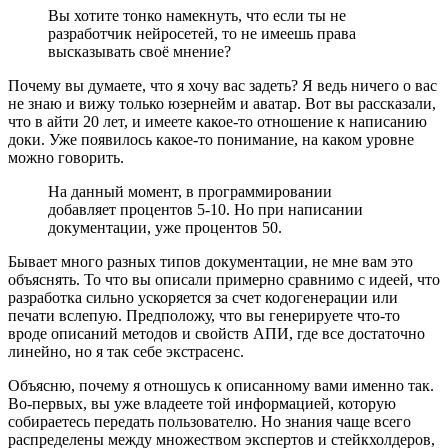
Вы хотите тонко намекнуть, что если ты не
разработчик нейросетей, то не имеешь права
высказывать своё мнение?
Почему вы думаете, что я хочу вас задеть? Я ведь ничего о вас
не знаю и вижу только юзернейм и аватар. Вот вы рассказали,
что в айти 20 лет, и имеете какое-то отношение к написанию
доки. Уже появилось какое-то понимание, на каком уровне
можно говорить.
На данный момент, в программировании
добавляет процентов 5-10. Но при написании
документации, уже процентов 50.
Бывает много разных типов документации, не мне вам это
объяснять. То что вы описали примерно сравнимо с идеей, что
разработка сильно ускоряется за счет кодогенерации или
печати вслепую. Предположу, что вы генерируете что-то
вроде описаний методов и свойств АПИ, где все достаточно
линейно, но я так себе экстрасенс.
Объясню, почему я отношусь к описанному вами именно так.
Во-первых, вы уже владеете той информацией, которую
собираетесь передать пользователю. Но знания чаще всего
распределены между множеством экспертов и стейкхолдеров,