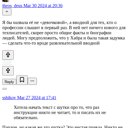
theos_deus
Mar 30 2024 at 20:36
Я бы назвала её не «девочковой», а вводной для тех, кто о
профессии слышит в первый раз. В ней нет ничего нового для
техписателей, скорее просто общие факты и биографии
людей. Могу предположить, что у Хабра и была такая задумка
— сделать что-то вроде развлекательной вводной
Reply
sshikov
Mar 27 2024 at 17:41
Хотела начать текст с шутки про то, что раз
инструкции никто не читает, то и писать их не
обязательно.
Пардон, но какая же это шутка? Это чистая правда. Никто не