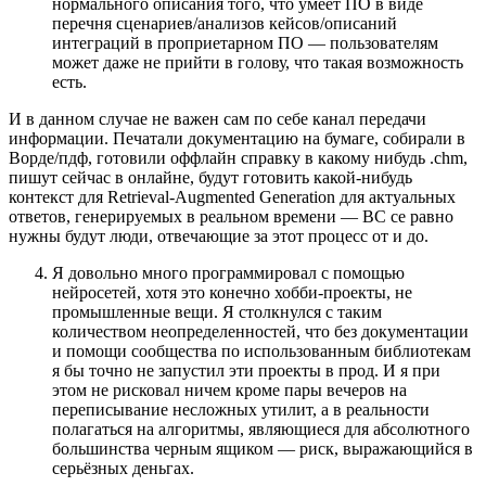
нормального описания того, что умеет ПО в виде
перечня сценариев/анализов кейсов/описаний
интеграций в проприетарном ПО — пользователям
может даже не прийти в голову, что такая возможность
есть.
И в данном случае не важен сам по себе канал передачи
информации. Печатали документацию на бумаге, собирали в
Ворде/пдф, готовили оффлайн справку в какому нибудь .chm,
пишут сейчас в онлайне, будут готовить какой-нибудь
контекст для Retrieval-Augmented Generation для актуальных
ответов, генерируемых в реальном времени — ВС се равно
нужны будут люди, отвечающие за этот процесс от и до.
Я довольно много программировал с помощью
нейросетей, хотя это конечно хобби-проекты, не
промышленные вещи. Я столкнулся с таким
количеством неопределенностей, что без документации
и помощи сообщества по использованным библиотекам
я бы точно не запустил эти проекты в прод. И я при
этом не рисковал ничем кроме пары вечеров на
переписывание несложных утилит, а в реальности
полагаться на алгоритмы, являющиеся для абсолютного
большинства черным ящиком — риск, выражающийся в
серьёзных деньгах.