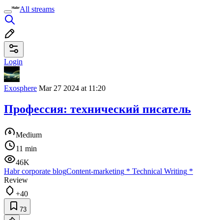
All streams
Login
Exosphere
Mar 27 2024 at 11:20
Профессия: технический писатель
Medium
11 min
46K
Habr corporate blog
Content-marketing
*
Technical Writing
*
Review
+40
73