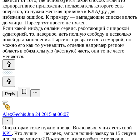
Зависит от того, где используется такой способ. Если это
корпоративное приложение, пользователь которого есть
оператор, то нужна жесткая привязка к КЛАДру для
избежания ошибок. К примеру — выпадающие списки вплоть
до улицы. Парсер тут просто не нужен.
Если какой-нибудь онлайн-сервис, работающий с широкой
аудиторией, то, наверное, дать полную свободу и несколько
полей для заполнения. Парсинг превратится в геморрой, но
можно его как-то уменьшить, отделив например регион/
область в обязательную (жёсткую) часть, они то не часто
меняются.
Reply
AlexGechis
Jun 24 2015 at 06:07
Операторам тоже нужно проще. Во-первых, у них есть свой
KPI
. Что лучше — человек, заполняющий заявку за 15 секунд
или за две минуты? Во-вторых, имея разбитые поля они