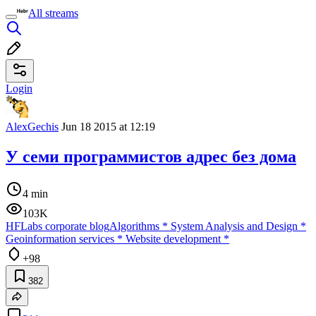
All streams
Login
AlexGechis
Jun 18 2015 at 12:19
У семи программистов адрес без дома
4 min
103K
HFLabs corporate blog
Algorithms
*
System Analysis and Design
*
Geoinformation services
*
Website development
*
+98
382