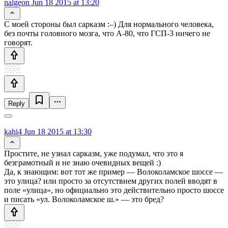
nalgeon
Jun 18 2015 at 13:20
С моей стороны был сарказм :–) Для нормального человека,
без почты головного мозга, что А-80, что ГСП-3 ничего не
говорят.
Reply
kahi4
Jun 18 2015 at 13:30
Простите, не узнал сарказм, уже подумал, что это я
безграмотный и не знаю очевидных вещей :)
Да, к знающим: вот тот же пример — Волоколамское шоссе —
это улица? или просто за отсутствием других полей вводят в
поле «улица», но официально это действительно просто шоссе
и писать «ул. Волоколамское ш.» — это бред?