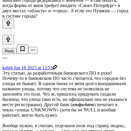
Банально города федерального значения — я сам бешусь,
когда форма от меня требует вводить «Санкт-Петербург» в
двух местах «область» и «город». А если это Пушкин — город
в составе города?
Reply
kahi4
Jun 18 2015 at 12:51
Эту статью, да разработчикам банковского ПО в руки!
Почему-то в банковском ПО часто считается, что городов без
улицы не бывает. В одном банке от меня долго выпрашивали
название улицы, потому что система не позволяла не
заполнять это поле. Что ж, пришлось придумать (ходили
былины, что улица таки есть, но официально она не указана в
месте регистрации). Другой банк (
альфа-банк
) печатает в
чеках «улица: UNKNOWN» (хотя бы не NULL и вообще
работает, могло быть хуже).
Вообще нужно, я считаю, отдельное поле под страну, индекс,
город и область, а дальше — одну или две строки, пусть