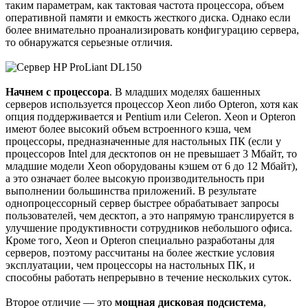
таким параметрам, как тактовая частота процессора, объем
оперативной памяти и емкость жесткого диска. Однако если
более внимательно проанализировать конфигурацию сервера,
то обнаружатся серьезные отличия.
Начнем с процессора
. В младших моделях башенных
серверов используется процессор Xeon либо Opteron, хотя как
опция поддерживается и Pentium или Celeron. Xeon и Opteron
имеют более высокий объем встроенного кэша, чем
процессоры, предназначенные для настольных ПК (если у
процессоров Intel для десктопов он не превышает 3 Мбайт, то
младшие модели Xeon оборудованы кэшем от 6 до 12 Мбайт),
а это означает более высокую производительность при
выполнении большинства приложений. В результате
однопроцессорный сервер быстрее обрабатывает запросы
пользователей, чем десктоп, а это напрямую транслируется в
улучшение продуктивности сотрудников небольшого офиса.
Кроме того, Xeon и Opteron специально разработаны для
серверов, поэтому рассчитаны на более жесткие условия
эксплуатации, чем процессоры на настольных ПК, и
способны работать непрерывно в течение нескольких суток.
Второе отличие — это
мощная дисковая подсистема
,