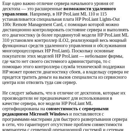
Еще одно важно отличие сервера начального уровня от
десктопа — это расширенные
возможности удаленного
управления
. Например, в HP ProLiant ML 110 и 115
устанавливается специальная плата HP ProLiant Lights-Out
100c Remote Management Card, с помощью которой можно
дистанционно контролировать состояние сервера и выполнять
его диагностику (в более продвинутой модели HP ProLiant ML
310 установлен контроллер iLO2, реализующий веcь мощный
функционал средств удаленного управления и обслуживания
многопроцессорных HP ProLiant). Поскольку основные
покупатели этих моделей HP ProLiant — небольшие фирмы,
где часто нет своего системного администратора, то с
помощью этого контроллера служба технической поддержки
HP может провести диагностику сбоев, а владельцу сервера не
придется тратить деньги на вызов специалиста из сервисного
центра или отвозить туда сам сервер.
Не следует забывать, что в отличие от десктопов, которые их
производители не предназначают для использования в
качестве сервера, все модели HP ProLiant ML
сертифицированы на
совместимость с серверными
редакциями Microsoft Windows
и поставляются с
программами-мастерами для быстрого развертывания сервера
в сети, что гарантирует отсутствие проблем совместимости
компьютера с серверной операционной системой и сетевым