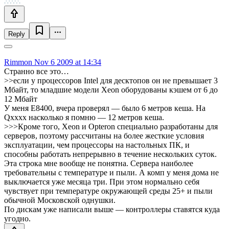
Reply
Rimmon
Nov 6 2009 at 14:34
Странно все это…
>>если у процессоров Intel для десктопов он не превышает 3
Мбайт, то младшие модели Xeon оборудованы кэшем от 6 до
12 Мбайт
У меня E8400, вчера проверял — было 6 метров кеша. На
Qxxxx насколько я помню — 12 метров кеша.
>>>Кроме того, Xeon и Opteron специально разработаны для
серверов, поэтому рассчитаны на более жесткие условия
эксплуатации, чем процессоры на настольных ПК, и
способны работать непрерывно в течение нескольких суток.
Эта строка мне вообще не понятна. Сервера наиболее
требовательны с температуре и пыли. А комп у меня дома не
выключается уже месяца три. При этом нормально себя
чувствует при температуре окружающей среды 25+ и пыли
обычной Московской однушки.
По дискам уже написали выше — контроллеры ставятся куда
угодно.