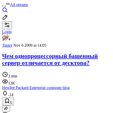
All streams
Login
Tigger
Nov 6 2009 at 14:05
Чем однопроцессорный башенный
сервер отличается от десктопа?
3 min
13K
Hewlett Packard Enterprise corporate blog
-14
5