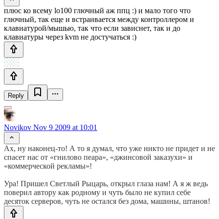
плюс ко всему lo100 глючный аж ппц :) и мало того что
глючный, так еще и встраивается между контроллером и
клавиатурой/мышью, так что если зависнет, так и до
клавиатуры через kvm не достучаться :)
Reply
Novikov
Nov 9 2009 at 10:01
Ах, ну наконец-то! А то я думал, что уже никто не придет и не
спасет нас от «гнилово пеара», «джинсовой заказухи» и
«коммерческой рекламы»!
Ура! Пришел Светлый Рыцарь, открыл глаза нам! А я ж ведь
поверил автору как родному и чуть было не купил себе
десяток серверов, чуть не остался без дома, машины, штанов!