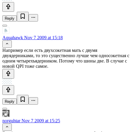
Reply
Aquahawk
Nov 7 2009 at 15:18
Например если есть двухсокетная мать с двумя
двуядерниками, то это существенно лучше чем односокетная с
одним четырехъядерником. Потому что шины две. В случае с
новой QPI тоже самое.
Reply
norguhtar
Nov 7 2009 at 15:25