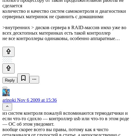
плохого процессору от такой продолжительной работы не
сделается
количество и качество систем самоконтроля и диагностики
серверных материнок не сравнить с домашними
>внутренних > дисков сервера в RAID-массив имхо уже во
всех десктопных материнках есть такой контроллер
не все контроллеры одинаковы, особенно аппаратные…
Reply
arinoki
Nov 6 2009 at 15:36
из систем контроля пожалуй вспоминаются термодатчики и
если что-то сдохло — контроллер usb или что-то в этом роде
— ОС об этом уведомит.
вообще скорее всего вы правы, потому как я чисто
отталкивался от глупостей в статье, а непосредственно с