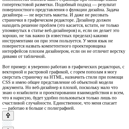
гипертекстовой разметки. Подобный подход — результат
поверхностного представления о функции дизайна. Задача
дизайнера — не верстать макеты. И даже не рисовать
странички в графическом редакторе. Дизайнер должен
находить решение проблем (это касается, кстати, не только
упомянутых в статье веб-дизайнеров) и, если он делает это
хорошо, не так важно (в известных пределах) какими
инструментами он при этом пользуется. У меня язык не
повернется назвать компетентного проектировщика
интерфейсов плохим дизайнером, если он не отличит верстку
дивами от табличной.
Вот пример: я уверенно работаю в графических редакторах, с
векторной и растровой графикой, с горем пополам я могу
сверстать страничку на HTML, назначить стили при помощи
CSS и имею общее представление об объектной модели
документа. Но веб-дизайнер я плохой, поскольку мало что
знаю о юзабилити и проектировании взаимодействия и всем,
что я нарисую, будет удобно пользоваться только лишь по
счастливой случайности. Единственное, что меня спасает
— работаю я больше с полиграфией.