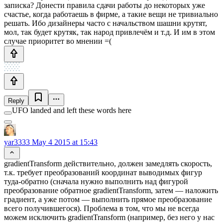
записка? Донести правила сдачи работы до некоторых уже
счастье, когда работаешь в фирме, а такие вещи не тривиально
решать. Ибо дизайнеры часто с начальством шашни крутят,
мол, так будет крутяк, так народ привлечём и т.д. И им в этом
случае приоритет во мнении =(
Reply
UFO landed and left these words here
yar3333
May 4 2015 at 15:43
gradientTransform действительно, должен замедлять скорость,
т.к. требует преобразований координат выводимых фигур
туда-обратно (сначала нужно выполнить над фигурой
преобразование обратное gradientTransform, затем — наложить
градиент, а уже потом — выполнить прямое преобразование
всего получившегося). Проблема в том, что мы не всегда
можем исключить gradientTransform (например, без него у нас