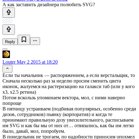
А как заставить дизайнера полюбить SVG?
Reply
Louter
May 2 2015 at 18:20
Если ты начальник — распоряжением, а если верстальщик, то
Сначала несколько раз за неделю просим сменить цвета
иконок, жалуемся на растеризацию на галакси таб (или у кого
х3, х2.5 ретина)
Потом вскользь упоминаем вектора, мол, с ними наверно
попроще
В пятницу устраиваем (подбивая популярных, особенно среди
дизов, сотрудников) пьянку (корпоратив) и когда те
принимают правильную дозу увесилительного, расписываем
им SVG и как бы мы от них от… отвязались, как бы им легко
было, давай, мол, попробуем.
В понедельник не трогаем, по надобности приносим опохмел