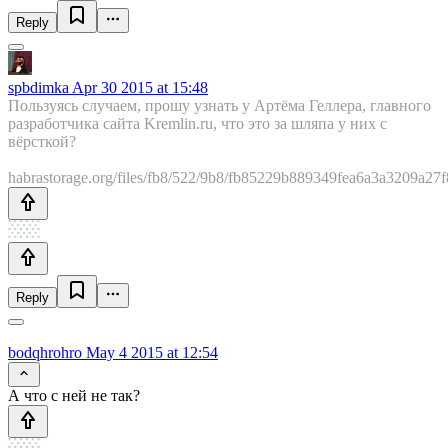
Reply
spbdimka
Apr 30 2015 at 15:48
Пользуясь случаем, прошу узнать у Артёма Геллера, главного
разработчика сайта Kremlin.ru, что это за шляпа у них с
вёрсткой?
habrastorage.org/files/fb8/522/9b8/fb85229b889349fea6a3a3209a27
Reply
bodqhrohro
May 4 2015 at 12:54
А что с ней не так?