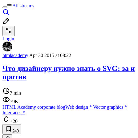
All streams
Login
htmlacademy
Apr 30 2015 at 08:22
Что дизайнеру нужно знать о SVG: за и
против
7 min
79K
HTML Academy corporate blog
Web design
*
Vector graphics
*
Interfaces
*
+20
240