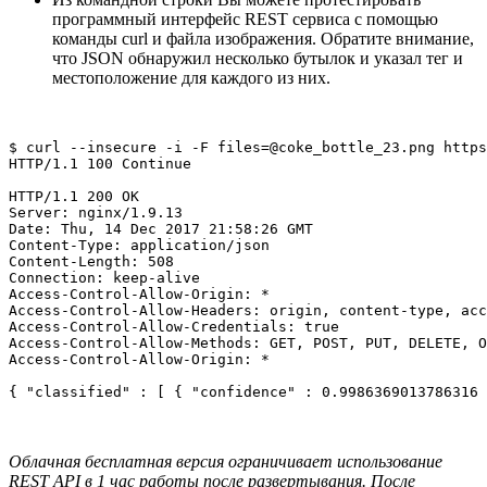
программный интерфейс REST сервиса с помощью
команды curl и файла изображения. Обратите внимание,
что JSON обнаружил несколько бутылок и указал тег и
местоположение для каждого из них.
$ curl --insecure -i -F files=@coke_bottle_23.png https
HTTP/1.1 100 Continue

HTTP/1.1 200 OK

Server: nginx/1.9.13

Date: Thu, 14 Dec 2017 21:58:26 GMT

Content-Type: application/json

Content-Length: 508

Connection: keep-alive

Access-Control-Allow-Origin: *

Access-Control-Allow-Headers: origin, content-type, acc
Access-Control-Allow-Credentials: true

Access-Control-Allow-Methods: GET, POST, PUT, DELETE, O
Access-Control-Allow-Origin: *

Облачная бесплатная версия ограничивает использование
REST API в 1 час работы после развертывания. После