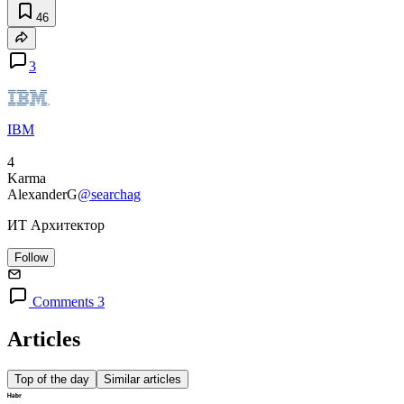
46
3
IBM
4
Karma
AlexanderG
@searchag
ИТ Архитектор
Follow
Comments 3
Articles
Top of the day
Similar articles