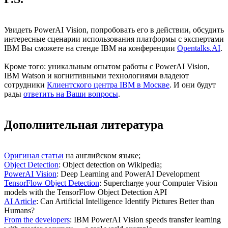
Увидеть PowerAI Vision, попробовать его в действии, обсудить
интересные сценарии использования платформы с экспертами
IBM Вы сможете на стенде IBM на конференции
Opentalks.AI
.
Кроме того: уникальным опытом работы с PowerAI Vision,
IBM Watson и когнитивными технологиями владеют
сотрудники
Клиентского центра IBM в Москве
. И они будут
рады
ответить на Ваши вопросы
.
Дополнительная литература
Оригинал статьи
на английском языке;
Object Detection
: Object detection on Wikipedia;
PowerAI Vision
: Deep Learning and PowerAI Development
TensorFlow Object Detection
: Supercharge your Computer Vision
models with the TensorFlow Object Detection API
AI Article
: Can Artificial Intelligence Identify Pictures Better than
Humans?
From the developers
: IBM PowerAI Vision speeds transfer learning