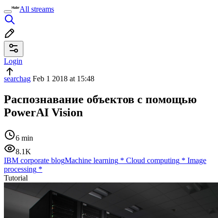
All streams
Login
searchag
Feb 1 2018 at 15:48
Распознавание объектов с помощью
PowerAI Vision
6 min
8.1K
IBM corporate blog
Machine learning
*
Cloud computing
*
Image
processing
*
Tutorial