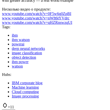
with greater accuracy — a real world example
Несколько видео о продукте:
www.youtube.com/watch?v=0F5w6q0ZpBI
www.youtube.com/watch?v=nWft6tYVdrc
www.youtube.com/watch?v=qHZRnswzqUI
Tags:
ibm
ibm watson
powerai
deep neural networks
image classification
object detection
ibm power
watson
Hubs:
IBM corporate blog
Machine learning
Cloud computing
Image processing
+11