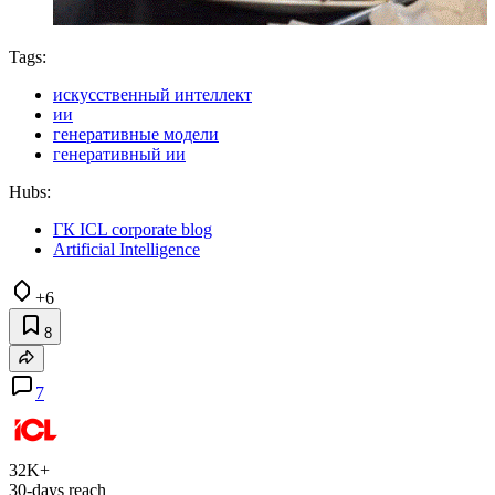
Tags:
искусственный интеллект
ии
генеративные модели
генеративный ии
Hubs:
ГК ICL corporate blog
Artificial Intelligence
+6
8
7
32K+
30-days reach