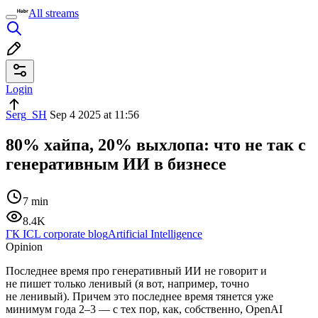
All streams
Login
Serg_SH
Sep 4 2025 at 11:56
80% хайпа, 20% выхлопа: что не так с
генеративным ИИ в бизнесе
7 min
8.4K
ГК ICL corporate blog
Artificial Intelligence
Opinion
Последнее время про генеративный ИИ не говорит и
не пишет только ленивый (я вот, например, точно
не ленивый). Причем это последнее время тянется уже
минимум года 2–3 — с тех пор, как, собственно, OpenAI