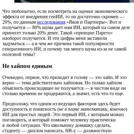
Что любопытно, если посмотреть на оценки экономического
эффекта от внедрения генИИ, то он достаточно скромен —
20%, по данным
исследования
«Яков и Партнеры». Вот и
получается — 80% шума дает нам ИИ, который на самом деле
принесет только 20% денег. Такой «принцип Парето»
наоборот получается. И эти цифры меня заставили
задуматься — а в чем же причина такой популярности
генеративного ИИ, и почему так много шума из‑за не самой
полезной темы?
Не хайпом единым
Очевидно, первое, что приходит в голову — это хайп. И это
верно — тема действительно хайповая. Но только хайпом
объяснить происходящее не получается — в чистом виде он
столько времени не продержится, а значит, есть что‑то еще.
Предположу, что одним из ведущих факторов здесь будет
доступность и понятность (
не в плане математики, конечно
)
ИИ для простых людей. Это первый ИИ, с которым можно
поговорить, и который поможет человеку практически
в любой ситуации. Что школьнику домашку сделать,
студенту — диплом написать, HR‑у — должностную