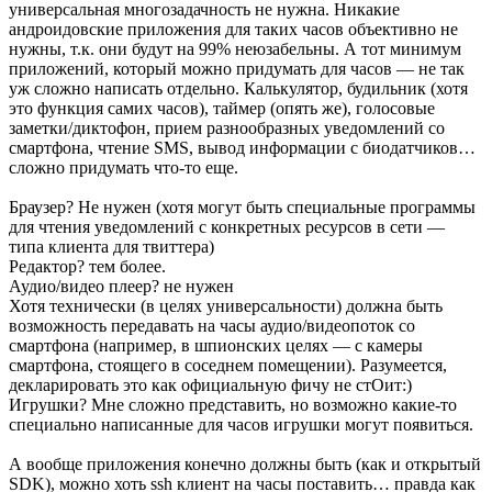
универсальная многозадачность не нужна. Никакие
андроидовские приложения для таких часов объективно не
нужны, т.к. они будут на 99% неюзабельны. А тот минимум
приложений, который можно придумать для часов — не так
уж сложно написать отдельно. Калькулятор, будильник (хотя
это функция самих часов), таймер (опять же), голосовые
заметки/диктофон, прием разнообразных уведомлений со
смартфона, чтение SMS, вывод информации с биодатчиков…
сложно придумать что-то еще.
Браузер? Не нужен (хотя могут быть специальные программы
для чтения уведомлений с конкретных ресурсов в сети —
типа клиента для твиттера)
Редактор? тем более.
Аудио/видео плеер? не нужен
Хотя технически (в целях универсальности) должна быть
возможность передавать на часы аудио/видеопоток со
смартфона (например, в шпионских целях — с камеры
смартфона, стоящего в соседнем помещении). Разумеется,
декларировать это как официальную фичу не стОит:)
Игрушки? Мне сложно представить, но возможно какие-то
специально написанные для часов игрушки могут появиться.
А вообще приложения конечно должны быть (как и открытый
SDK), можно хоть ssh клиент на часы поставить… правда как