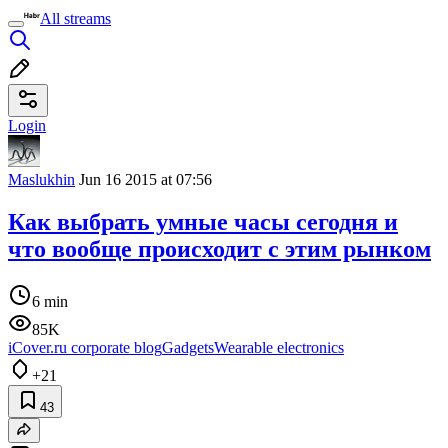
All streams
Login
Maslukhin
Jun 16 2015 at 07:56
Как выбрать умные часы сегодня и
что вообще происходит с этим рынком
6 min
85K
iCover.ru corporate blog
Gadgets
Wearable electronics
+21
43