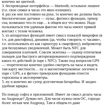
конечно же цветной.
3. беспроводные интерфейсы — bluetooth, остальное лишнее
(т.е. свои симки в часах это явно излишне).
4. раз уж они постоянно на руке, то конечно же должны быть
биологические датчики — пульс, фитнесс-функции, трекер
сна, возможно что-то еще… в общем все что можно. Надо
пользоваться тем удачным фактом что часы имеют прямой
контакт с телом человека.
5. из аппаратных функций имеет смысл пожалуй микрофон (в
т.ч. для диктофона), динамик (да, чтобы говорить «с часами»,
т.е. использовать их как гарнитуру к смартфону), вибромотор
для бесшумных уведомлений. Может быть NFC для
совершения платежей. Совсем экзотика — сканер отпечатков
пальцев для быстрого авторизированного подтверждения
каких-то действий (в паре с NFC). Также под вопросом GPS
— теоретически конечно удобно смотреть на часы и видеть
там карту местности… ну и магнитометр/компас логичен в
паре с GPS, а к фитнес-трекерским функциям отнести
гироскопы и акселерометры.
5. ну и конечно же супер долговечная батарейка. И заодно
удобная зарядка.
По поводу софта и приложений. Имеет ли смысл делать часы
на Андроиде? Думаю нет. Для часов нужна своя ОС, гораздо
более легкая чем Андроид. Там в общем-то даже