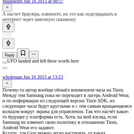
Maslukhin
Jun 16 2015 at 08:57
А насчет браузера, извините, но это как подглядывать в
интернет через замочную скважину
Reply
UFO landed and left these words here
wholeman
Jun 16 2015 at 13:23
Почему-то автор вообще обошёл внимением часы на Tizen.
Между тем Samsung пока не переходит в лагерь Android Wear,
и по информации из следующей версии Tizen SDK, их
следующие часы будут круглыми и с тем самым вращающимся
кольцом вокруг экрана для управления. Так что насчёт какое-
то будущее у платформы есть. Хотя, на мой взгляд, если
Samsung не изменит свою политику в отношении Tizen,
Android Wear его задавит.
Кстати, для Gear можно легко настроить, от каких