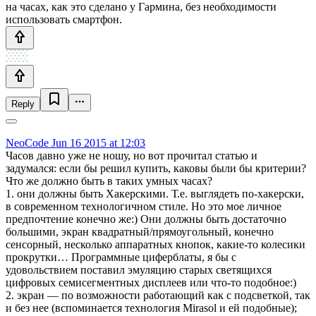
на часах, как это сделано у Гармина, без необходимости
использовать смартфон.
Reply
NeoCode
Jun 16 2015 at 12:03
Часов давно уже не ношу, но вот прочитал статью и
задумался: если бы решил купить, каковы были бы критерии?
Что же должно быть в таких умных часах?
1. они должны быть Хакерскими. Т.е. выглядеть по-хакерски,
в современном технологичном стиле. Но это мое личное
предпочтение конечно же:) Они должны быть достаточно
большими, экран квадратный/прямоугольный, конечно
сенсорный, несколько аппаратных кнопок, какие-то колесики
прокрутки… Программные циферблаты, я бы с
удовольствием поставил эмуляцию старых светящихся
цифровых семисегментных дисплеев или что-то подобное:)
2. экран — по возможности работающий как с подсветкой, так
и без нее (вспоминается технология Mirasol и ей подобные);