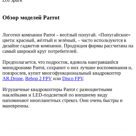
DJI Spark
Обзор моделей Parrot
Логотип компании Parrot – весёлый попугай. «Попугайские»
цвета: красный, жёлтый и зелёный, – часто используются в
дизайне гаджетов компании. Продукция фирмы рассчитана на
самый широкий круг потребителей.
Предполагается, что подросток, вдоволь наигравшийся
минидронами Parrot, сохранит о них лучшие воспоминания и,
повзрослев, купит многофункциональный квадрокоптер
AR.Drone
,
Bebop 2 FPV
или
Disco FPV
.
Игрушечные квадрокоптеры Parrot с разноцветными
наклейками и LED-подсветкой по внешнему виду
напоминают инопланетных стрекоз. Они очень быстры и
маневренны.