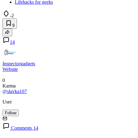
Lifehacks for geeks
-2
9
14
Inspectorgadgets
Website
0
Karma
@slavka107
User
Follow
Comments 14