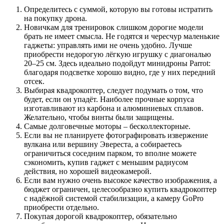
Определитесь с суммой, которую вы готовы истратить
на покупку дрона.
Новичкам для тренировок слишком дорогие модели
брать не имеет смысла. Не годятся и чересчур маленькие
гаджеты: управлять ими не очень удобно. Лучше
приобрести недорогую лёгкую игрушку с диагональю
20–25 см. Здесь идеально подойдут минидроны Parrot:
благодаря подсветке хорошо видно, где у них передний
отсек.
Выбирая квадрокоптер, следует подумать о том, что
будет, если он упадёт. Наиболее прочные корпуса
изготавливают из карбона и алюминиевых сплавов.
Желательно, чтобы винты были защищены.
Самые долговечные моторы – бесколлекторные.
Если вы не планируете фотографировать извержение
вулкана или вершину Эвереста, а собираетесь
ограничиться соседним парком, то вполне можете
сэкономить, купив гаджет с меньшим радиусом
действия, но хорошей видеокамерой.
Если вам нужно очень высокое качество изображения, а
бюджет ограничен, целесообразно купить квадрокоптер
с надёжной системой стабилизации, а камеру GoPro
приобрести отдельно.
Покупая дорогой квадрокоптер, обязательно