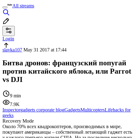
All streams
Login
slavka107
May 31 2017 at 17:44
Битва дронов: французский попугай
против китайского яблока, или Parrot
vs DJI
9 min
7.9K
Inspectorgadgets corporate blog
Gadgets
Multicopters
Lifehacks for
geeks
Recovery Mode
Около 70% всех квадрокоптеров, производимых в мире,
покупают американцы – собственный летающий гаджет есть
у каждого третьего жителя США. Но за последние несколько