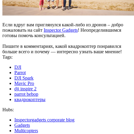
Если вдруг вам приглянулся какой-либо из дронов – добро
пожаловать на сайт
Inspector Gadgets
! Неопределившимся
готовы помочь консультацией.
Пишите в комментариях, какой квадрокоптер понравился
больше всего и почему — интересно узнать ваше мнение!
Tags:
DJI
Parrot
DJI Spark
Mavic Pro
dji inspire 2
parrot bebop
квадрокоптеры
Hubs:
Inspectorgadgets corporate blog
Gadgets
Multicopters