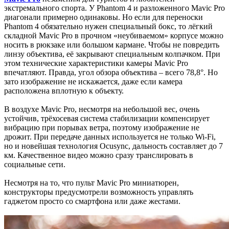
экстремального спорта. У Phantom 4 и разложенного Mavic Pro
диагонали примерно одинаковы. Но если для переноски
Phantom 4 обязательно нужен специальный бокс, то лёгкий
складной Mavic Pro в прочном «неубиваемом» корпусе можно
носить в рюкзаке или большом кармане. Чтобы не повредить
линзу объектива, её закрывают специальным колпачком. При
этом технические характеристики камеры Mavic Pro
впечатляют. Правда, угол обзора объектива – всего 78,8°. Но
зато изображение не искажается, даже если камера
расположена вплотную к объекту.
В воздухе Mavic Pro, несмотря на небольшой вес, очень
устойчив, трёхосевая система стабилизации компенсирует
вибрацию при порывах ветра, поэтому изображение не
дрожит. При передаче данных используется не только Wi-Fi,
но и новейшая технология Ocusync, дальность составляет до 7
км. Качественное видео можно сразу транслировать в
социальные сети.
Несмотря на то, что пульт Mavic Pro миниатюрен,
конструкторы предусмотрели возможность управлять
гаджетом просто со смартфона или даже жестами.