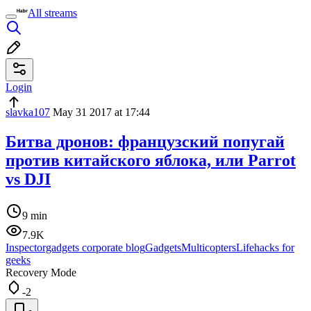
All streams
Login
slavka107
May 31 2017 at 17:44
Битва дронов: французский попугай
против китайского яблока, или Parrot
vs DJI
9 min
7.9K
Inspectorgadgets corporate blog
Gadgets
Multicopters
Lifehacks for
geeks
Recovery Mode
-2