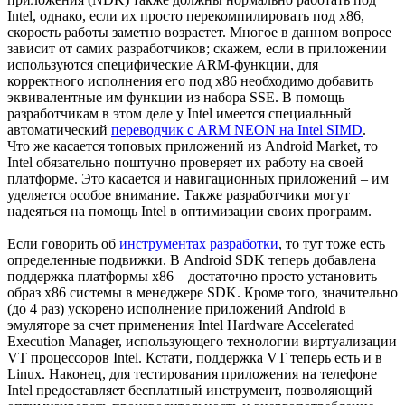
Intel, однако, если их просто перекомпилировать под х86,
скорость работы заметно возрастет. Многое в данном вопросе
зависит от самих разработчиков; скажем, если в приложении
используются специфические ARM-функции, для
корректного исполнения его под х86 необходимо добавить
эквивалентные им функции из набора SSE. В помощь
разработчикам в этом деле у Intel имеется специальный
автоматический
переводчик с ARM NEON на Intel SIMD
.
Что же касается топовых приложений из Android Market, то
Intel обязательно поштучно проверяет их работу на своей
платформе. Это касается и навигационных приложений – им
уделяется особое внимание. Также разработчики могут
надеяться на помощь Intel в оптимизации своих программ.
Если говорить об
инструментах разработки
, то тут тоже есть
определенные подвижки. В Android SDK теперь добавлена
поддержка платформы х86 – достаточно просто установить
образ х86 системы в менеджере SDK. Кроме того, значительно
(до 4 раз) ускорено исполнение приложений Android в
эмуляторе за счет применения Intel Hardware Accelerated
Execution Manager, использующего технологии виртуализации
VT процессоров Intel. Кстати, поддержка VT теперь есть и в
Linux. Наконец, для тестирования приложения на телефоне
Intel предоставляет бесплатный инструмент, позволяющий