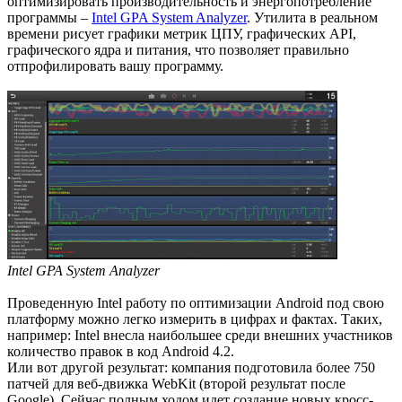
оптимизировать производительность и энергопотребление
программы –
Intel GPA System Analyzer
. Утилита в реальном
времени рисует графики метрик ЦПУ, графических API,
графического ядра и питания, что позволяет правильно
отпрофилировать вашу программу.
Intel GPA System Analyzer
Проведенную Intel работу по оптимизации Android под свою
платформу можно легко измерить в цифрах и фактах. Таких,
например: Intel внесла наибольшее среди внешних участников
количество правок в код Android 4.2.
Или вот другой результат: компания подготовила более 750
патчей для веб-движка WebKit (второй результат после
Google). Сейчас полным ходом идет создание новых кросс-