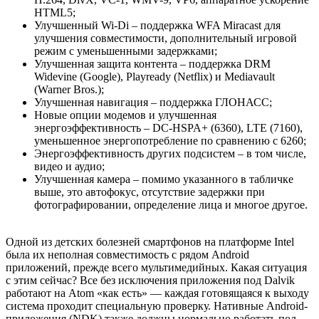
HTML5;
Улучшенный Wi-Di – поддержка WFA Miracast для
улучшения совместимости, дополнительный игровой
режим с уменьшенными задержками;
Улучшенная защита контента – поддержка DRM
Widevine (Google), Playready (Netflix) и Mediavault
(Warner Bros.);
Улучшенная навигация – поддержка ГЛОНАСС;
Новые опции модемов и улучшенная
энергоэффективность – DC-HSPA+ (6360), LTE (7160),
уменьшенное энергопотребление по сравнению с 6260;
Энергоэффективность других подсистем – в том числе,
видео и аудио;
Улучшенная камера – помимо указанного в табличке
выше, это автофокус, отсутствие задержки при
фотографировании, определение лица и многое другое.
Одной из детских болезней смартфонов на платформе Intel
была их неполная совместимость с рядом Android
приложений, прежде всего мультимедийных. Какая ситуация
с этим сейчас? Все без исключения приложения под Dalvik
работают на Atom «как есть» — каждая готовящаяся к выходу
система проходит специальную проверку. Нативные Android-
приложения (NDK) также должны нормально работать под