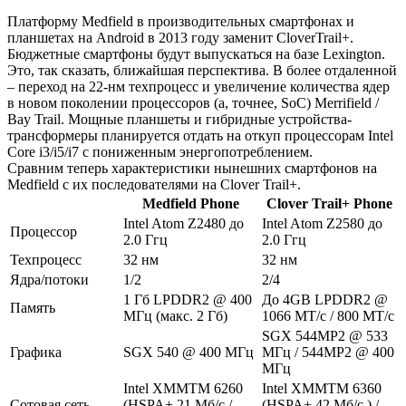
Платформу Medfield в производительных смартфонах и
планшетах на Android в 2013 году заменит CloverTrail+.
Бюджетные смартфоны будут выпускаться на базе Lexington.
Это, так сказать, ближайшая перспектива. В более отдаленной
– переход на 22-нм техпроцесс и увеличение количества ядер
в новом поколении процессоров (а, точнее, SoC) Merrifield /
Bay Trail. Мощные планшеты и гибридные устройства-
трансформеры планируется отдать на откуп процессорам Intel
Core i3/i5/i7 с пониженным энергопотреблением.
Сравним теперь характеристики нынешних смартфонов на
Medfield с их последователями на Clover Trail+.
Medfield Phone
Clover Trail+ Phone
Intel Atom Z2480 до
Intel Atom Z2580 до
Процессор
2.0 Ггц
2.0 Ггц
Техпроцесс
32 нм
32 нм
Ядра/потоки
1/2
2/4
1 Гб LPDDR2 @ 400
До 4GB LPDDR2 @
Память
МГц (макс. 2 Гб)
1066 МТ/с / 800 МТ/с
SGX 544MP2 @ 533
Графика
SGX 540 @ 400 МГц
МГц / 544MP2 @ 400
МГц
Intel XMMTM 6260
Intel XMMTM 6360
Сотовая сеть
(HSPA+ 21 Мб/с /
(HSPA+ 42 Мб/с ) /