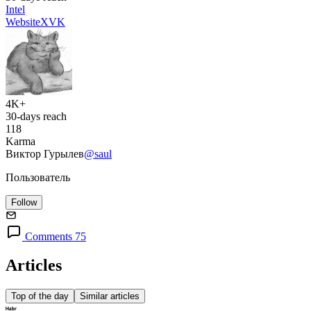
Intel
Website
X
VK
4K+
30-days reach
118
Karma
Виктор Гурылев
@saul
Пользователь
Follow
Comments 75
Articles
Top of the day
Similar articles