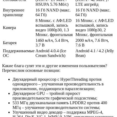
HSUPA 5.76 Мб/с)
LTE апгрейд
Внутреннее
16 Гб NAND (макс.
16 Гб NAND (макс.
хранилище
64 Гб)
64 Гб)
8 Мпикс. с АФ/LED
16 Мпикс. с АФ/LED
вспышкой, запись
вспышкой, запись
Камера
видео 1080p30, 1.3
видео 1080p30, 2
Мпикс. фронтальная
Мпикс. фронтальная
1460 мАч, 5.4 Втч,
2000 мАч, 7.6 Втч,
Батарея
3.7 В
7.6 В
Поддерживаемые
Android 4.0.4 (Ice
Android 4.1 / 4.2 (Jelly
ОС
Cream Sandwich)
Bean)
Какие блага сулят эти и другие изменения пользователям?
Перечислим основные позиции:
Двухядерный процессор с HyperThreading против
одноядерного – улучшенная производительность в
приложениях, поддающихся параллелизации;
Двухядерное GPU – тройной прирост
производительности графической подсистемы;
533 МГц двухканальная память LPDDR2 против 400
МГц – улучшение производительности системы;
Улучшенный видео декодер – поддержка MPEG-4,
H.264, DivX, VC-1, WMV-9, VP6, аппаратное ускорение