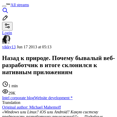
All streams
Login
vikky13
Jun 17 2013 at 05:13
Назад к природе. Почему бывалый веб-
разработчик в итоге склонился к
нативным приложениям
1 min
29K
Intel corporate blog
Website development
*
Translation
Original author:
Michael Mahemoff
«Windows или Linux? iOS или Android? Какую систему
предпочесть разработчику приложений?» — Подобные