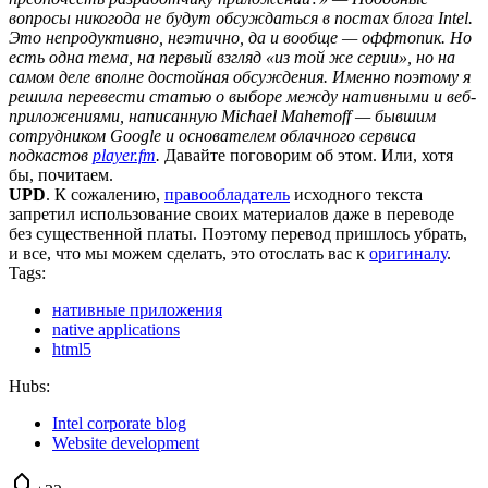
вопросы никогода не будут обсуждаться в постах блога Intel.
Это непродуктивно, неэтично, да и вообще — оффтопик. Но
есть одна тема, на первый взгляд «из той же серии», но на
самом деле вполне достойная обсуждения. Именно поэтому я
решила перевести статью о выборе между нативными и веб-
приложениями, написанную Michael Mahemoff — бывшим
сотрудником Google и основателем облачного сервиса
подкастов
player.fm
.
Давайте поговорим об этом. Или, хотя
бы, почитаем.
UPD
. К сожалению,
правообладатель
исходного текста
запретил использование своих материалов даже в переводе
без существенной платы. Поэтому перевод пришлось убрать,
и все, что мы можем сделать, это отослать вас к
оригиналу
.
Tags:
нативные приложения
native applications
html5
Hubs:
Intel corporate blog
Website development