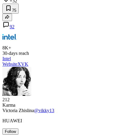
+32
75
92
8K+
30-days reach
Intel
Website
X
VK
212
Karma
Victoria Zhislina
@vikky13
HUAWEI
Follow