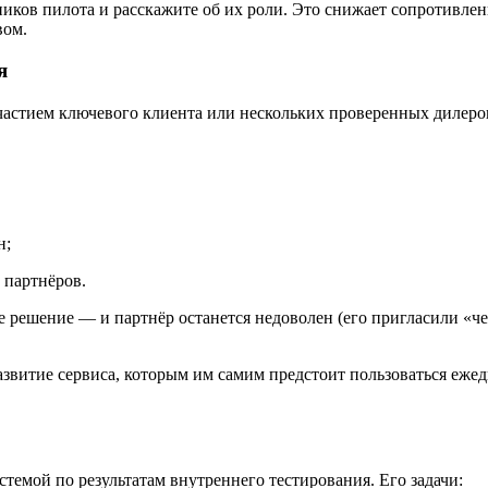
ников пилота и расскажите об их роли. Это снижает сопротивле
вом.
я
астием ключевого клиента или нескольких проверенных дилеров
н;
 партнёров.
 решение — и партнёр останется недоволен (его пригласили «че
азвитие сервиса, которым им самим предстоит пользоваться еж
емой по результатам внутреннего тестирования. Его задачи: