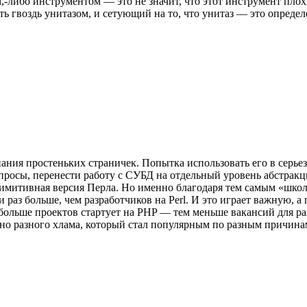
,-либо инструментом — это не значит, что этот инструмент плох
ь гвоздь унитазом, и сетующий на то, что унитаз — это определ
ния простеньких страничек. Попытка использовать его в серьез
просы, перенести работу с СУБД на отдельный уровень абстракци
примитивная версия Перла. Но именно благодаря тем самым «шк
и раз больше, чем разработчиков на Perl. И это играет важную,
м больше проектов стартует на PHP — тем меньше вакансий для р
полно разного хлама, который стал популярным по разным причина