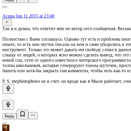
Acuna
Jun 11 2015 at 23:40
Так я и думал, что ответит мне не автор сего сообщения. Весьм
Полностью с Вами соглашусь. Однако тут есть и проблема иног
опыте, то есть они честно писали на нем и сами убедились в то
инструмент. Только это может давать им свободу слова в данн
слышу от людей, о которых ясно можно сделать вывод, что это 
некой соц. сети от одного известного питерского программиста
толпы школьников, которые генерируют тонны шуточек, просто 
банить или хотя-бы закрыть там комменты, чтобы хоть как-то 
P. S. mephistopheies не в счет, он вроде как в Мыле работает, оче
Reply