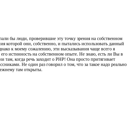
упали бы люди, проверившие эту точку зрения на собственном
ения которой они, собственно, и пытались использовать данный
Однако к моему сожалению, эти высказывания чаще всего я
 его истинность на собственном опыте. Не знаю, есть ли Вы в
и там, когда речь заходит о PHP! Она просто притягивает
никами. Не один раз говорил о том, что за такое надо реально
режнему там открыты.