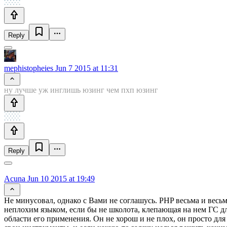
Reply
mephistopheies
Jun 7 2015 at 11:31
ну лучше уж инглишь юзинг чем пхп юзинг
Reply
Acuna
Jun 10 2015 at 19:49
Не минусовал, однако с Вами не соглашусь. PHP весьма и весь
неплохим языком, если бы не школота, клепающая на нем ГС д
области его применения. Он не хорош и не плох, он просто для 