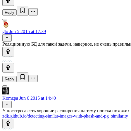
Reply
gto
Jun 5 2015 at 17:39
Реляционную БД для такой задачи, наверное, не очень правильн
Reply
Komzpa
Jun 6 2015 at 14:40
У постгреса есть хорошие расширения на тему поиска похожих
zdk.github.io/detecting-similar-images-with-phash-and-pg_similarity