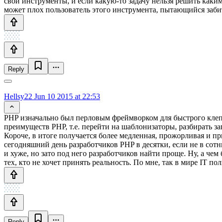
свои инструменты, и если какую-то задачу нельзя решить каким
может плох пользователь этого инструмента, пытающийся забит
Reply
Hellsy22
Jun 10 2015 at 22:53
PHP изначально был перловым фреймворком для быстрого клепа
преимуществ PHP, т.е. перейти на шаблонизаторы, разбирать за
Короче, в итоге получается более медленная, прожорливая и 
сегодняшний день разработчиков PHP в десятки, если не в сотн
и хуже, но зато под него разработчиков найти проще. Ну, а че
тех, кто не хочет принять реальность. По мне, так в мире IT 
Reply