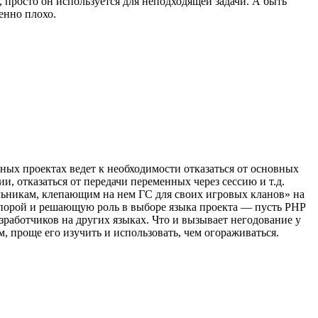
, просто он используется для неподходящей задачи. А быть
енно плохо.
ных проектах ведет к необходимости отказаться от основных
и, отказаться от передачи переменных через сессию и т.д.
ольникам, клепающим на нем ГС для своих игровых кланов» на
 а порой и решающую роль в выборе языка проекта — пусть PHP
азработчиков на других языках. Что и вызывает негодование у
м, проще его изучить и использовать, чем огораживаться.