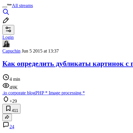
All streams
Login
Capuchin
Jun 5 2015 at 13:37
Как определить дубликаты картинок 
4 min
49K
.io corporate blog
PHP
*
Image processing
*
+29
411
24