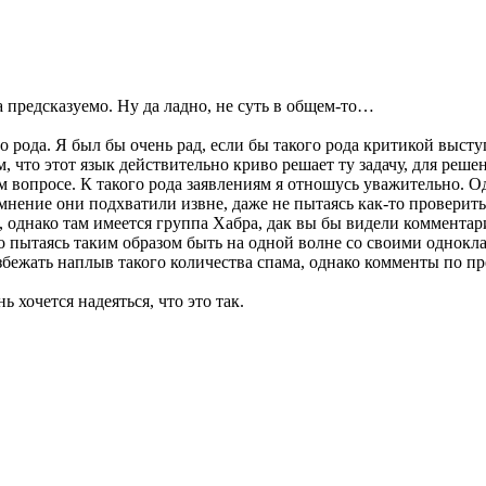
а предсказуемо. Ну да ладно, не суть в общем-то…
о рода. Я был бы очень рад, если бы такого рода критикой выст
м, что этот язык действительно криво решает ту задачу, для реш
ом вопросе. К такого рода заявлениям я отношусь уважительно. 
мнение они подхватили извне, даже не пытаясь как-то проверить
, однако там имеется группа Хабра, дак вы бы видели комментари
пытаясь таким образом быть на одной волне со своими однокласс
избежать наплыв такого количества спама, однако комменты по п
нь хочется надеяться, что это так.