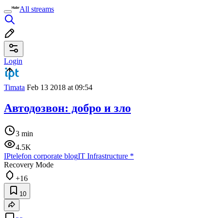
All streams
Login
Timata
Feb 13 2018 at 09:54
Автодозвон: добро и зло
3 min
4.5K
IPtelefon corporate blog
IT Infrastructure
*
Recovery Mode
+16
10