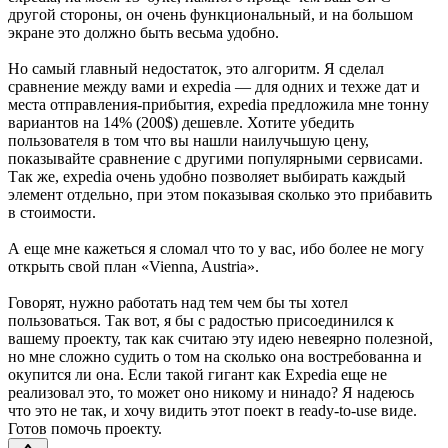
другой стороны, он очень функциональный, и на большом
экране это должно быть весьма удобно.
Но самый главный недостаток, это алгоритм. Я сделал
сравнение между вами и expedia — для одних и техже дат и
места отправления-прибытия, expedia предложила мне тонну
вариантов на 14% (200$) дешевле. Хотите убедить
пользователя в том что вы нашли наилучьшую цену,
показывайте сравнение с другими популярными сервисами.
Так же, expedia очень удобно позволяет выбирать каждый
элемент отдельно, при этом показывая сколько это прибавить
в стоимости.
А еще мне кажеться я сломал что то у вас, ибо более не могу
открыть свой план «Vienna, Austria».
Говорят, нужно работать над тем чем бы ты хотел
пользоваться. Так вот, я бы с радостью присоединился к
вашему проекту, так как считаю эту идею невеярно полезной,
но мне сложно судить о том на сколько она востребованна и
окупится ли она. Если такой гигант как Expedia еще не
реализовал это, то может оно никому и нинадо? Я надеюсь
что это не так, и хочу видить этот поект в ready-to-use виде.
Готов помочь проекту.