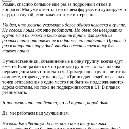
Роман, спасибо большое еще раз за подробный отзыв и
вопросы! Мы уже ответили на нашем форуме, но дублируем и
сюда, на случай, если кому-то тоже интересно.
Увидел, что можно указывать более одного человека в группе.
Не совсем понял как это работает. Но было бы невероятно
круто если бы можно было делать трипы для людей из
разных точек отправление в одно место прибытия. Прошлый
раз я потратил пару дней чтобы сделать логистику для
такого припа.
Путешественники, объединенные в одну группу, всегда едут
вместе. Если разбить их по разным группам, то их способы
перемещения могут отличаться. Пример: одна группа летит на
самолете, вторая едет на поезде. «Трипы для людей из разных
точек отправления в одно место прибытия» поддерживаются
ядром системы, но пока не поддерживаются в UI. В планах
реализовать.
Я понимаю что это бетта, но UI тупит, порой дико
Да, мы работаем над улучшением.
На вкладке «Iternary» до тех пока пока нету никаких
результатов было бы неплохо показывать более очевидный