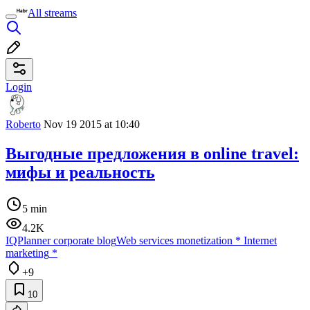
All streams
Login
Roberto
Nov 19 2015 at 10:40
Выгодные предложения в online travel:
мифы и реальность
5 min
4.2K
IQPlanner corporate blog
Web services monetization
*
Internet
marketing
*
+9
10