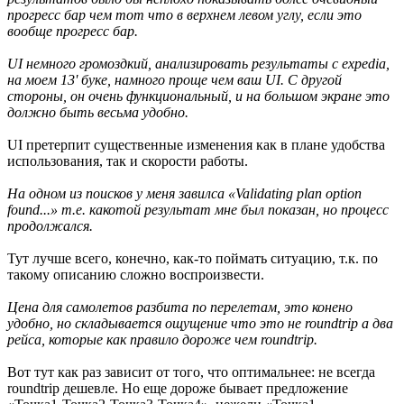
прогресс бар чем тот что в верхнем левом углу, если это
вообще прогресс бар.
UI немного громоздкий, анализировать результаты с expedia,
на моем 13' буке, намного проще чем ваш UI. С другой
стороны, он очень функциональный, и на большом экране это
должно быть весьма удобно.
UI претерпит существенные изменения как в плане удобства
использования, так и скорости работы.
На одном из поисков у меня завилса «Validating plan option
found...» т.е. какотой результат мне был показан, но процесс
продолжался.
Тут лучше всего, конечно, как-то поймать ситуацию, т.к. по
такому описанию сложно воспроизвести.
Цена для самолетов разбита по перелетам, это конено
удобно, но складывается ощущение что это не roundtrip а два
рейса, которые как правило дороже чем roundtrip.
Вот тут как раз зависит от того, что оптимальнее: не всегда
roundtrip дешевле. Но еще дороже бывает предложение