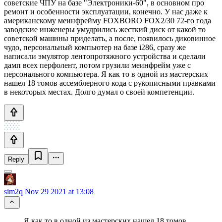
советские ЧПУ на базе "Электроники-60", в основном про
ремонт и особенности эксплуатации, конечно. У нас даже к
американскому меинфрейму FOXBORO FOX2/30 72-го года
заводские инженеры умудрились жесткий диск от какой то
советской машины приделать, а после, появилось диковинное
чудо, персональный компьютер на базе i286, сразу же
написали эмулятор лентопротяжного устройства и сделали
дамп всех перфолент, потом грузили меинфрейм уже с
персонального компьютера. Я как то в одной из мастерских
нашел 18 томов ассемблерного кода с рукописными правками
в некоторых местах. Долго думал о своей компетенции.
Reply
sim2q
Nov 29 2021 at 13:08
Я как то в одной из мастерских нашел 18 томов