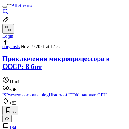
All streams
Login
omyhosts
Nov 19 2021 at 17:22
Приключения микропроцессора в
СССР: 8 бит
11 min
60K
ISPsystem corporate blog
History of IT
Old hardware
CPU
+83
86
164