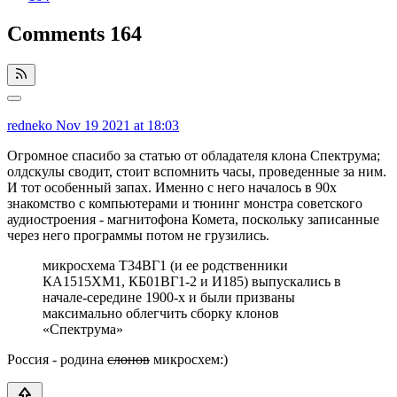
Comments
164
redneko
Nov 19 2021 at 18:03
Огромное спасибо за статью от обладателя клона Спектрума;
олдскулы сводит, стоит вспомнить часы, проведенные за ним.
И тот особенный запах. Именно с него началось в 90х
знакомство с компьютерами и тюнинг монстра советского
аудиостроения - магнитофона Комета, поскольку записанные
через него программы потом не грузились.
микросхема Т34ВГ1 (и ее родственники
КА1515ХМ1, КБ01ВГ1-2 и И185) выпускались в
начале-середине 1900-х и были призваны
максимально облегчить сборку клонов
«Спектрума»
Россия - родина
слонов
микросхем:)