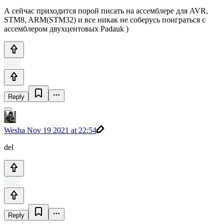
А сейчас приходится порой писать на ассемблере для AVR,
STM8, ARM(STM32) и все никак не соберусь поиграться с
ассемблером двухцентовых Padauk )
Reply
Wesha
Nov 19 2021 at 22:54
del
Reply