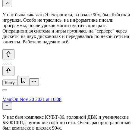
У нас была какая-то Электроника, в начале 90х, был бэйсик и
игрушки. Особо не тряслись, на информатике писали
программы, после уроков могли пустить поиграть.
Операционная система и игры грузилась на "сервере" через
дискеты на двух дисководах и передавалась по некой сети на
клиенты. Работало надежно всё.
Reply
MamOn
Nov 20 2021 at 10:08
У нас был комплекс КУВТ-86, головной ДВК и ученические
БК0010Ш, грузившие софт по сети. Очень распространённый
был комплекс в школах 90-х.