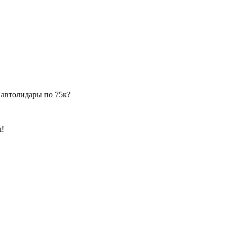
 автолидары по 75к?
я!