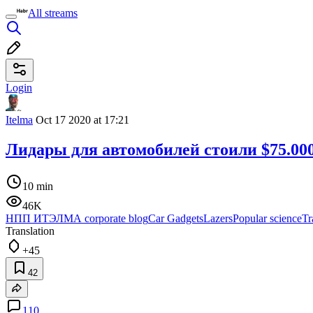
All streams
Login
Itelma
Oct 17 2020 at 17:21
Лидары для автомобилей стоили $75.000
10 min
46K
НПП ИТЭЛМА corporate blog
Car Gadgets
Lazers
Popular science
Tr
Translation
+45
42
110