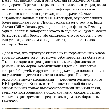
BATS, как выяснилось, и была создана высокочастотными
трейдерами. В результате рынок оказывался в ситуации, когда
ни банки, ни инвесторы, ни хедж-фонды фактически не
знали, что в точности происходит с цифрами. Самые
актуальные данные были у HFT-трейдров, осуществлявших
более выгодные торги. Льюис рассказывает о том, как Билл
Акман (Bill Ackman), руководивший хедж-фондом, Pershing
Square, впервые заподозрил что-то неладное: «Я думал, может
быть, это прайм-брокер. Но оказалось, что это совсем не тот
тип утечки, о котором я предполагал», – приводит слова
эксперта Льюис.
Дело в том, что структура биржевых информационных хабов
гораздо сложнее того, что может себе представить обыватель.
Это — не одно или два здания в каком-то «финансовом
районе» Нью-Йорка. Коммуникация идет и с Чикагской
товарной биржей, и другими площадками, расположенными
на удалении в десятки и сотни километров. Поэтому
расстояние между площадками — ключевой элемент в игре
HFT-трейдеров. Кстати, в этой нише есть свой бизнес,
занимающийся только высокоскоростными линиями связи,
зачастую построенными в обход крупных городов с целью
минимизации времени передачи команд между биржевыми
IT-хабами.