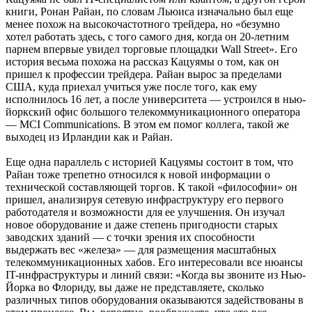
книги, Ронан Райан, по словам Льюиса изначально был еще
менее похож на высокочастотного трейдера, но «безумно
хотел работать здесь, с того самого дня, когда он 20-летним
парнем впервые увидел торговые площадки Wall Street». Его
история весьма похожа на рассказ Кацуямы о том, как он
пришел к профессии трейдера. Райан вырос за пределами
США, куда приехал учиться уже после того, как ему
исполнилось 16 лет, а после университета — устроился в нью-
йоркский офис большого телекоммуникационного оператора
— MCI Communications. В этом ем помог коллега, такой же
выходец из Ирландии как и Райан.
Еще одна параллель с историей Кацуямы состоит в том, что
Райан тоже трепетно относился к новой информации о
технической составляющей торгов. К такой «философии» он
пришел, анализируя сетевую инфраструктуру его первого
работодателя и возможности для ее улучшения. Он изучал
новое оборудование и даже степень пригодности старых
заводских зданий — с точки зрения их способности
выдержать вес «железа» — для размещения масштабных
телекоммуникационных хабов. Его интересовали все нюансы
IT-инфраструктуры и линий связи: «Когда вы звоните из Нью-
Йорка во Флориду, вы даже не представляете, сколько
различных типов оборудования оказываются задействованы в