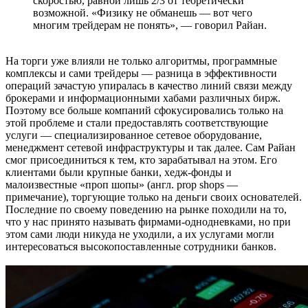
скоростью, равной лишь 2/3 от теоретически
возможной. «Физику не обманешь — вот чего
многим трейдерам не понять», — говорил Райан.
На торги уже влияли не только алгоритмы, программные
комплексы и сами трейдеры — разница в эффективности
операций зачастую упиралась в качество линий связи между
брокерами и информационными хабами различных бирж.
Поэтому все больше компаний сфокусировались только на
этой проблеме и стали предоставлять соответствующие
услуги — специализированное сетевое оборудование,
менеджмент сетевой инфраструктуры и так далее. Сам Райан
смог присоединиться к тем, кто зарабатывал на этом. Его
клиентами были крупные банки, хедж-фонды и
малоизвестные «проп шопы» (англ. prop shops —
примечание), торгующие только на деньги своих основателей.
Последние по своему поведению на рынке походили на то,
что у нас принято называть фирмами-однодневками, но при
этом сами люди никуда не уходили, а их услугами могли
интересоваться высокопоставленные сотрудники банков.