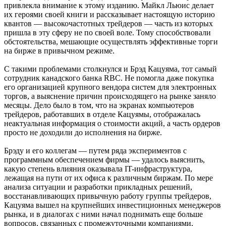
привлекла внимание к этому изданию. Майкл Льюис делает
их героями своей книги и рассказывает настоящую историю
квантов — высокочастотных трейдеров — часть из которых
пришла в эту сферу не по своей воле. Тому способствовали
обстоятельства, мешающие осуществлять эффективные торги
на бирже в привычном режиме.
С такими проблемами столкнулся и Брэд Кацуяма, тот самый
сотрудник канадского банка RBC. Не помогла даже покупка
его организацией крупного вендора систем для электронных
торгов, а выяснение причин происходящего на рынке заняло
месяцы. Дело было в том, что на экранах компьютеров
трейдеров, работавших в отделе Кацуямы, отображалась
неактуальная информация о стоимости акций, а часть ордеров
просто не доходили до исполнения на бирже.
Брэду и его коллегам — путем ряда экспериментов с
программным обеспечением фирмы — удалось выяснить,
какую степень влияния оказывала IT-инфраструктура,
лежащая на пути от их офиса к различным биржам. По мере
анализа ситуации и разработки прикладных решений,
восстанавливающих привычную работу группы трейдеров,
Кацуяма вышел на крупнейших инвестиционных менеджеров
рынка, и в диалогах с ними начал поднимать еще больше
вопросов, связанных с промежуточными компаниями,