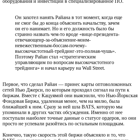
оборудования и инвестиций в специализированное ПО.
Он захотел нанять Райана в тот момент, когда еще
не смог бы до конца объяснить начальству, зачем
он его нанимает. Но и его должность было бы
странно назвать чем-то вроде «вице-президента-
отвечающенр-за-объяснение-моим-
невежественным-боссам-почему-
высокочастотный-трейдинг-это-полная-чушь».
Поэтому Райан стал «стратегическим
управляющим по вопросам высокочастотного
трейдинга» и начал карьеру на Wall Street.
Первое, что сделал Райан — принес карты оптоволоконных
сетей Нью Джерси, по которым проходил сигнал на пути к
биржам. Вместе с Кацуямой они выяснили, что Нью-Йоркская
Фондовая Биржа, удаленная менее, чем на милю, была
ближайшей к ним. Сразу за ней шла BATS, которую мы
упоминали в других частях обсуждения. Именно от нее
поступали наиболее точные данные о статусе ордеров, но они
просто не успевали разойтись по остальным площадкам.
Конечно, такую скорость этой биржи объясняло и то, что