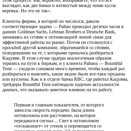
этом процессе. Вы, вероятно, воображаете, что это все
выглядит, как две банки и натянутый между ними кусок
веревки. Но это не так».
Клиенты фирмы, в которой он числился, давали
соответствующие задачи — Райан проводил десятки часов в
даниях Goldman Sachs, Lehman Brothers и Deutsche Bank,
занимаясь их сетями и оптимизацией линий связи для
эффективной работы на рынке. Потом он столкнулся с
просьбой другой компании, обратившейся со сбоями,
походившими на те, с которыми пришлось разбираться
Кацуяме. В этом случае ордеры аналогичным образом
терялись на пути к биржам, и у клиента Райана — Bountiful
Trust — уходило слишком много времени, чтобы каждый раз
разбираться и выяснять, какие акции были все-таки проданы
или куплены. Как и в отделе банка RBC, где работал Кацуяма,
трейдеры Bountiful Trust наблюдали падение актуальности
данных, что оказывало заметное влияние на их работу.
Первым и главным показателем, от которого
зависела скорость передачи, была длина
оптоволокна или расстояние, на которое
передавался сигнал… Свет в оптоволокне
«отскакивает» от стенок и перемещается со