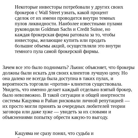
Некоторые инвесторы потребовали у других своих
брокеров с Wall Street узнать, какой процент
сделок от их имени проводится внутри темных
пулов ликвидности. Наиболее известными пулами
руководили Goldman Sachs и Credit Suisse, но
каждая брокерская фирма ратовала за то, чтобы
инвесторы, желающие купить или продать
большие объемы акций, осуществляли это внутри
темного пула самой брокерской фирмы.
Зачем все это было поднимать? Льюис объясняет, что брокеры
должны были искать для своих клиентов лучшую цену. Но
она далеко не всегда была доступна в таких пулах, и
вероятность торговли «против» клиентов существовала.
Увидеть, что именно делает каждый отдельно взятый брокер,
было невозможно. В такой ситуации и общей инертности
системы Кацуяма и Райан рисковали личной репутацией —
их просто могли принять за очередных любителей теории
заговора или даже хуже — увидеть за их словами и
объяснениями попытку обрести какую-то выгоду.
Кацуяма не сразу понял, что судьба и