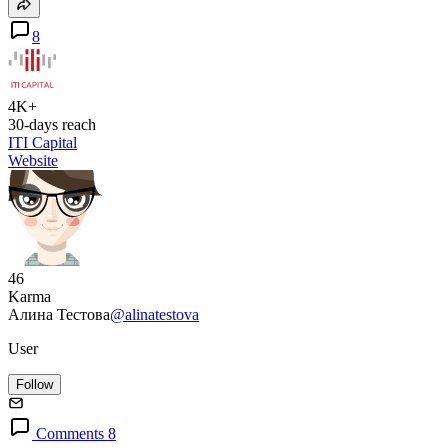
8
4K+
30-days reach
ITI Capital
Website
46
Karma
Алина Тестова
@alinatestova
User
Follow
Comments 8