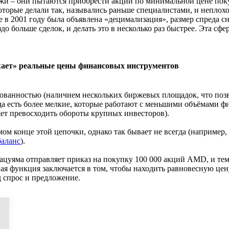
и – они пытаются приобрести акции по минимальной цене покуп
торые делали так, назывались раньше специалистами, и неплохо
в 2001 году была объявлена «децимализация», размер спреда сниз
здо больше сделок, и делать это в несколько раз быстрее. Эта сф
ажает» реальные цены финансовых инструментов
ванностью (наличием нескольких биржевых площадок, что позв
да есть более мелкие, которые работают с меньшими объёмами 
ожет превосходить обороты крупных инвесторов).
м конце этой цепочки, однако так бывает не всегда (например,
аланс
).
 Кацуяма отправляет приказ на покупку 100 000 акций AMD, и те
ая функция заключается в том, чтобы находить равновесную це
 спрос и предложение.