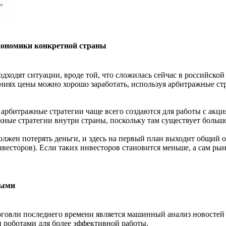
экономики конкретной страны
дходят ситуации, вроде той, что сложилась сейчас в российско
ениях цены можно хорошо заработать, используя арбитражные ст
 арбитражные стратегии чаще всего создаются для работы с акц
ные стратегии внутри страны, поскольку там существует больш
должен потерять деньги, и здесь на первый план выходит общий
есторов). Если таких инвесторов становится меньше, а сам рын
ными
говли последнего времени является машинный анализ новостей и
 роботами для более эффективной работы.