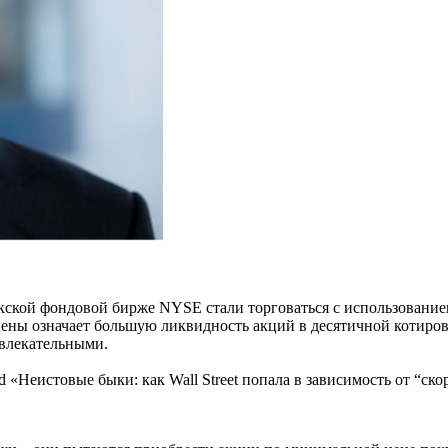
кской фондовой бирже NYSE стали торговаться с использовани
 цены означает большую ликвидность акций в десятичной котиро
ивлекательными.
d «Неистовые быки: как Wall Street попала в зависимость от “ск