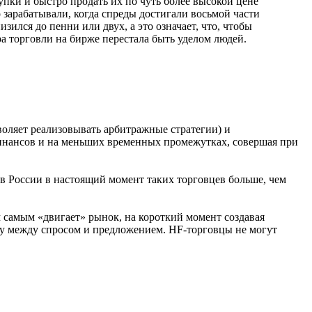
ки и быстро продать их по чуть более высокой цене
 зарабатывали, когда спреды достигали восьмой части
ился до пенни или двух, а это означает, что, чтобы
ера торговли на бирже перестала быть уделом людей.
оляет реализовывать арбитражные стратегии) и
финансов и на меньших временных промежутках, совершая при
 в России в настоящий момент таких торговцев больше, чем
м самым «двигает» рынок, на короткий момент создавая
ну между спросом и предложением. HF-торговцы не могут