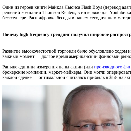
Один из героев книги Майкла Льюиса Flash Boys (перевод ада
решений компании Thomson Reuters, в интервью для Youtube-к
бестселлере. Расшифровка беседы в нашем сегодняшнем матери
Почему high frequency трейдинг получил широкое распрос
Развитие высокочастотной торговли было обусловлено ходом и
важный момент — долгое время американский фондовый рынок 
Раньше единица измерения цены акции (или
производного фин
брокерские компании, маркет-мейкеры. Они могли оперировать
каждой сделке — оптимальной считалась прибыль в $1/8 на ак