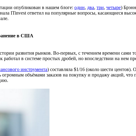
птации опубликован в нашем блоге:
один
,
два
,
три
,
четыре
) Брэн
анала ITinvest ответил на популярные вопросы, касающиеся выс
але.
транение в США
стории развития рынков. Во-первых, с течением времени сами 
работал в системе простых дробей, но впоследствии на нем пр
ансового инструмента
) составляла $1/16 (около шести центов)
 огромным объёмами заказов на покупку и продажу акций, что 
цию.