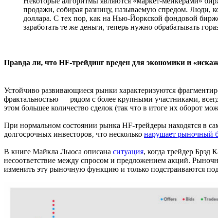
Некоторые алгоритмы являются «маркет-мейкерами» бирж
продажи, собирая разницу, называемую спредом. Люди, ко
доллара. С тех пор, как на Нью-Йоркской фондовой бирже 
заработать те же деньги, теперь нужно обрабатывать гора
Правда ли, что HF-трейдинг вреден для экономики и «иск
Устойчиво развивающиеся рынки характеризуются фрагментиро
фрактальностью — рядом с более крупными участниками, всег
этом большее количество сделок (так что в итоге их оборот м
При нормальном состоянии рынка HF-трейдеры находятся в само
долгосрочных инвесторов, что несколько
нарушает рыночный б
В книге Майкла Льюса описана
ситуация
, когда трейдер Брэд
несоответствие между спросом и предложением акций. Рыночн
изменить эту рыночную функцию и только подстраиваются под