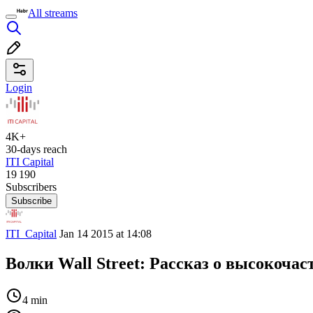
All streams
Login
4K+
30-days reach
ITI Capital
19 190
Subscribers
Subscribe
ITI_Capital
Jan 14 2015 at 14:08
Волки Wall Street: Рассказ о высокочас
4 min