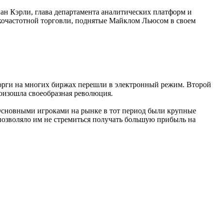
нан Кэрли, глава департамента аналитических платформ и
окочастотной торговли, поднятые Майклом Льюсом в своем
торги на многих биржах перешли в электронный режим. Второй
оизошла своеобразная революция.
. Основными игроками на рынке в тот период были крупные
позволяло им не стремиться получать большую прибыль на