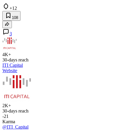
+12
108
3
4K+
30-days reach
ITI Capital
Website
2K+
30-days reach
-21
Karma
@ITI_Capital