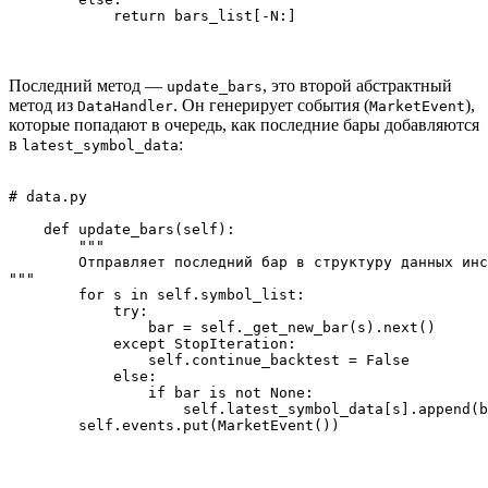
Последний метод —
, это второй абстрактный
update_bars
метод из
. Он генерирует события (
),
DataHandler
MarketEvent
которые попадают в очередь, как последние бары добавляются
в
:
latest_symbol_data
# data.py

    def update_bars(self):

        """

        Отправляет последний бар в структуру данных инс
"""

        for s in self.symbol_list:

            try:

                bar = self._get_new_bar(s).next()

            except StopIteration:

                self.continue_backtest = False

            else:

                if bar is not None:

                    self.latest_symbol_data[s].append(b