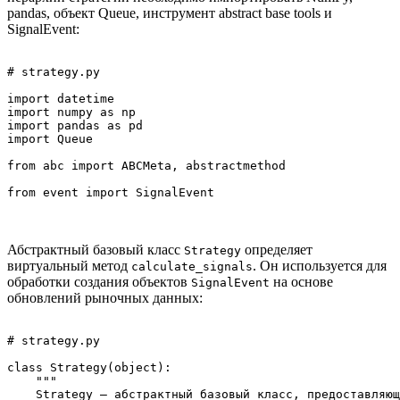
pandas, объект Queue, инструмент abstract base tools и
SignalEvent:
# strategy.py

import datetime

import numpy as np

import pandas as pd

import Queue

from abc import ABCMeta, abstractmethod

Абстрактный базовый класс
определяет
Strategy
виртуальный метод
. Он используется для
calculate_signals
обработки создания объектов
на основе
SignalEvent
обновлений рыночных данных:
# strategy.py

class Strategy(object):

    """

    Strategy — абстрактный базовый класс, предоставляющ