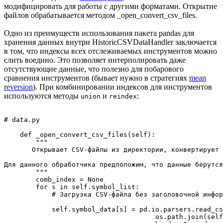
модифицировать для работы с другими форматами. Открытие
файлов обрабатывается методом _open_convert_csv_files.
Одно из преимуществ использования пакета pandas для
хранения данных внутри HistoricCSVDataHandler заключается
в том, что индексы всех отслеживаемых инструментов можно
слить воедино. Это позволяет интерполировать даже
отсутствующие данные, что полезно для побарового
сравнения инструментов (бывает нужно в стратегиях
mean
reversion
). При комбинировании индексов для инструментов
используются методы
и
:
union
reindex
# data.py

    def _open_convert_csv_files(self):

        """

       Открывает CSV-файлы из директории, конвертирует 
Для данного обработчика предположим, что данные берутся
        """

        comb_index = None

        for s in self.symbol_list:

            # Загрузка CSV-файла без заголовочной инфор
            self.symbol_data[s] = pd.io.parsers.read_cs
                                      os.path.join(self