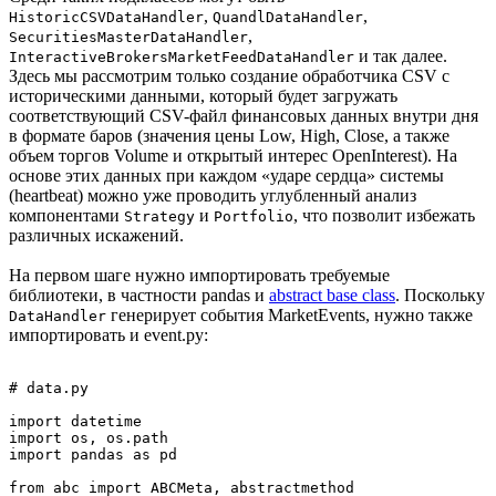
,
,
HistoricCSVDataHandler
QuandlDataHandler
,
SecuritiesMasterDataHandler
и так далее.
InteractiveBrokersMarketFeedDataHandler
Здесь мы рассмотрим только создание обработчика CSV с
историческими данными, который будет загружать
соответствующий CSV-файл финансовых данных внутри дня
в формате баров (значения цены Low, High, Close, а также
объем торгов Volume и открытый интерес OpenInterest). На
основе этих данных при каждом «ударе сердца» системы
(heartbeat) можно уже проводить углубленный анализ
компонентами
и
, что позволит избежать
Strategy
Portfolio
различных искажений.
На первом шаге нужно импортировать требуемые
библиотеки, в частности pandas и
abstract base class
. Поскольку
генерирует события MarketEvents, нужно также
DataHandler
импортировать и event.py:
# data.py

import datetime

import os, os.path

import pandas as pd

from abc import ABCMeta, abstractmethod
