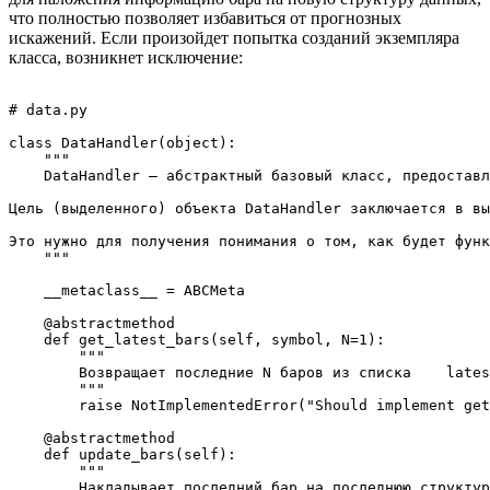
что полностью позволяет избавиться от прогнозных
искажений. Если произойдет попытка созданий экземпляра
класса, возникнет исключение:
# data.py

class DataHandler(object):

    """

    DataHandler — абстрактный базовый класс, предоставл
Цель (выделенного) объекта DataHandler заключается в вы
Это нужно для получения понимания о том, как будет функ
    """

    __metaclass__ = ABCMeta

    @abstractmethod

    def get_latest_bars(self, symbol, N=1):

        """

        Возвращает последние N баров из списка    lates
        """

        raise NotImplementedError("Should implement get
    @abstractmethod

    def update_bars(self):

        """

        Накладывает последний бар на последнюю структур