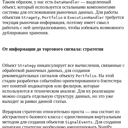
Таким образом, у нас есть
— выделенный
DataHandler
объект, который используется остальными компонентами
системы для отслеживания рыночных данных. Для работы
объектам
,
и
требуется
Stragety
Portfolio
ExecutionHandler
текущая рыночная информация, поэтому имеет смысл
работать с ней централизованно, чтобы избежать возможного
дублировани хранения.
От информации до торгового сигнала: стратегия
Объект
инкапсулирует все вычисления, связанные с
Strategy
обработкой рыночных данных, для создания
рекомендательных сигналов объекту
. На этой
Portfolio
стадии разработки событийно ориентированного бэктестера
нет понятий индикаторов или фильтров, которые
используются в техническом анализе. Для их реализации
можно создать отдельную структуру данных, но это уже
выходит за рамки данной статьи.
Иерархия стратегии относительно проста — она состоит из
абстрактного базового класса с единственным виртуальным
методом для создания объектов
. Для создания
SignalEvents
иерархии стратегии необходимо импортировать NumPy,