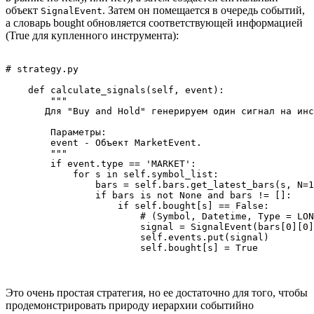
объект
. Затем он помещается в очередь событий,
SignalEvent
а словарь bought обновляется соответствующей информацией
(True для купленного инструмента):
# strategy.py

    def calculate_signals(self, event):

        """

       Для "Buy and Hold" генерируем один сигнал на инс
        Параметры:

        event - Объект MarketEvent. 

        """

        if event.type == 'MARKET':

            for s in self.symbol_list:

                bars = self.bars.get_latest_bars(s, N=1
                if bars is not None and bars != []:

                    if self.bought[s] == False:

                        # (Symbol, Datetime, Type = LON
                        signal = SignalEvent(bars[0][0]
                        self.events.put(signal)

Это очень простая стратегия, но ее достаточно для того, чтобы
продемонстрировать природу иерархии событийно