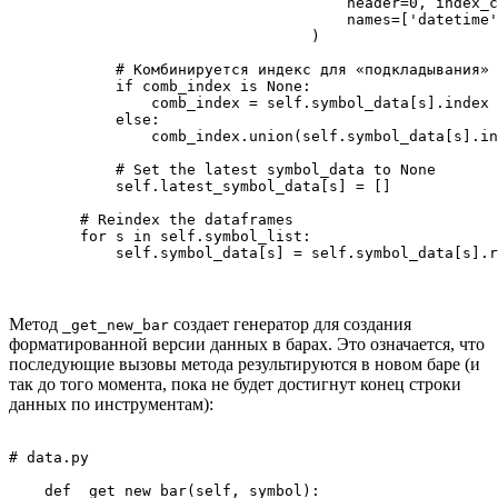
                                      header=0, index_c
                                      names=['datetime'
                                  )

            # Комбинируется индекс для «подкладывания» 
            if comb_index is None:

                comb_index = self.symbol_data[s].index

            else:

                comb_index.union(self.symbol_data[s].in
            # Set the latest symbol_data to None

            self.latest_symbol_data[s] = []

        # Reindex the dataframes

        for s in self.symbol_list:

Метод
создает генератор для создания
_get_new_bar
форматированной версии данных в барах. Это означается, что
последующие вызовы метода результируются в новом баре (и
так до того момента, пока не будет достигнут конец строки
данных по инструментам):
# data.py

    def _get_new_bar(self, symbol):
