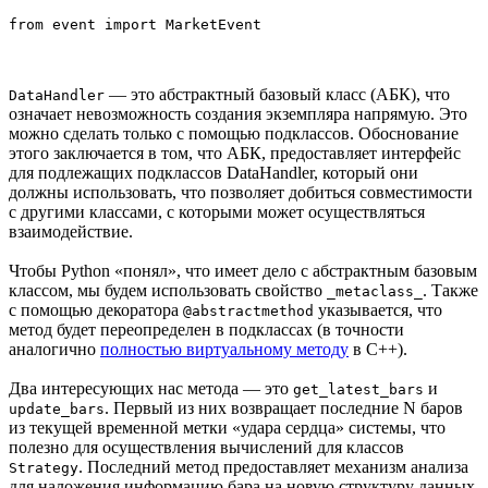
— это абстрактный базовый класс (АБК), что
DataHandler
означает невозможность создания экземпляра напрямую. Это
можно сделать только с помощью подклассов. Обоснование
этого заключается в том, что АБК, предоставляет интерфейс
для подлежащих подклассов DataHandler, который они
должны использовать, что позволяет добиться совместимости
с другими классами, с которыми может осуществляться
взаимодействие.
Чтобы Python «понял», что имеет дело с абстрактным базовым
классом, мы будем использовать свойство
. Также
_metaclass_
с помощью декоратора
указывается, что
@abstractmethod
метод будет переопределен в подклассах (в точности
аналогично
полностью виртуальному методу
в C++).
Два интересующих нас метода — это
и
get_latest_bars
. Первый из них возвращает последние N баров
update_bars
из текущей временной метки «удара сердца» системы, что
полезно для осуществления вычислений для классов
. Последний метод предоставляет механизм анализа
Strategy
для наложения информацию бара на новую структуру данных,