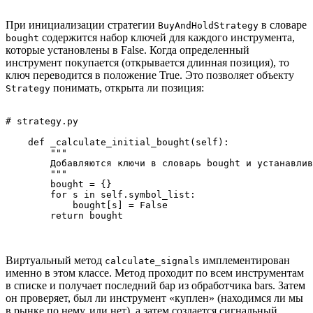
При инициализации стратегии
в словаре
BuyAndHoldStrategy
содержится набор ключей для каждого инструмента,
bought
которые установлены в False. Когда определенный
инструмент покупается (открывается длинная позиция), то
ключ переводится в положение True. Это позволяет объекту
понимать, открыта ли позиция:
Strategy
# strategy.py

    def _calculate_initial_bought(self):

        """

        Добавляются ключи в словарь bought и устанавлив
        """

        bought = {}

        for s in self.symbol_list:

            bought[s] = False

Виртуальный метод
имплементирован
calculate_signals
именно в этом классе. Метод проходит по всем инструментам
в списке и получает последний бар из обработчика bars. Затем
он проверяет, был ли инструмент «куплен» (находимся ли мы
в рынке по нему, или нет), а затем создается сигнальный