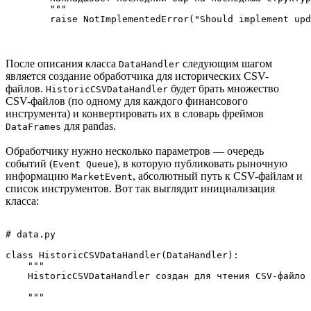
        """

После описания класса
следующим шагом
DataHandler
является создание обработчика для исторических CSV-
файлов.
будет брать множество
HistoricCSVDataHandler
CSV-файлов (по одному для каждого финансового
инструмента) и конвертировать их в словарь фреймов
для pandas.
DataFrames
Обработчику нужно несколько параметров — очередь
событий (
), в которую публиковать рыночную
Event Queue
информацию
, абсолютный путь к CSV-файлам и
MarketEvent
список инструментов. Вот так выглядит инициализация
класса:
# data.py

class HistoricCSVDataHandler(DataHandler):

    """

    HistoricCSVDataHandler создан для чтения CSV-файло 
    """
