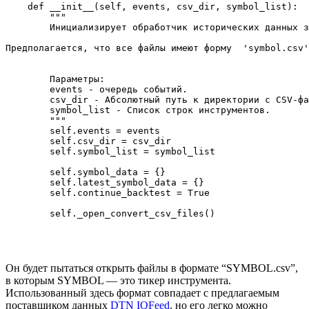
    def __init__(self, events, csv_dir, symbol_list):

        """

        Инициализирует обработчик исторических данных з
Предполагается, что все файлы имеют форму  'symbol.csv'
        Параметры:

        events - очередь событий.

        csv_dir - Абсолютный путь к директории с CSV-фа
        symbol_list - Список строк инструментов.

        """

        self.events = events

        self.csv_dir = csv_dir

        self.symbol_list = symbol_list

        self.symbol_data = {}

        self.latest_symbol_data = {}

        self.continue_backtest = True       

        self._open_convert_csv_files()

Он будет пытаться открыть файлы в формате “SYMBOL.csv”,
в которым SYMBOL — это тикер инструмента.
Использованный здесь формат совпадает с предлагаемым
поставщиком данных
DTN IQFeed
, но его легко можно