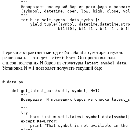
        """

        Возвращает последний бар из дата-фида в формате
        (sybmbol, datetime, open, low, high, close, vol
        """

        for b in self.symbol_data[symbol]:

            yield tuple([symbol, datetime.datetime.strp
Первый абстрактный метод из
, который нужно
DataHаndler
реализовать — это
. Он просто выводит
get_latest_bars
список последних N баров из структуры
.
latest_symbol_data
Установка N = 1 позволяет получать текущий бар:
# data.py

    def get_latest_bars(self, symbol, N=1):

        """

        Возвращает N последних баров из списка latest_s
        """

        try:

            bars_list = self.latest_symbol_data[symbol]

        except KeyError:

            print "That symbol is not available in the 
        else:
