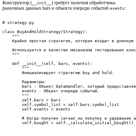
Конструктор (
) требует наличия обработчика
__init__
рыночных данных bars и объекта очереди событий
:
events
# strategy.py

class BuyAndHoldStrategy(Strategy):

    """

    Крайне простая стратегия, которая входит в длинную 
    Используется в качестве механизма тестирования клас
    """

    def __init__(self, bars, events):

        """

        Инициализирует стратегию buy and hold.

        Параметры:

        bars - Объект DataHandler, который предоставляе
        events - Объект очереди событий.

        """

        self.bars = bars

        self.symbol_list = self.bars.symbol_list

        self.events = events

        # Когда получен сигнал на покупку и удержание а
        self.bought = self._calculate_initial_bought()
