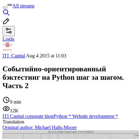
All streams
Login
ITI_Capital
Aug 4 2015 at 11:03
Событийно-ориентированный
бэктестинг на Python шаг за шагом.
Часть 2
9 min
12K
ITI Capital corporate blog
Python
*
Website development
*
Translation
Original author:
Michael Halls-Moore