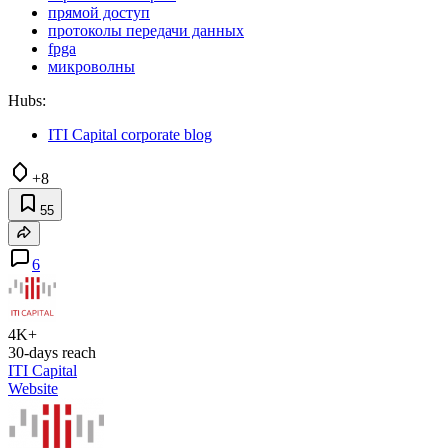
прямой доступ
протоколы передачи данных
fpga
микроволны
Hubs:
ITI Capital corporate blog
+8
55
6
4K+
30-days reach
ITI Capital
Website