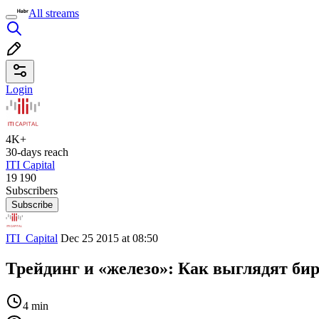
All streams
Login
4K+
30-days reach
ITI Capital
19 190
Subscribers
Subscribe
ITI_Capital
Dec 25 2015 at 08:50
Трейдинг и «железо»: Как выглядят би
4 min