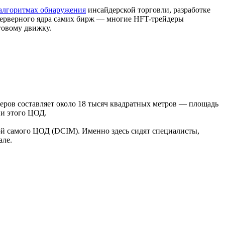
алгоритмах обнаружения
инсайдерской торговли, разработке
 серверного ядра самих бирж — многие HFT-трейдеры
говому движку.
еров составляет около 18 тысяч квадратных метров — площадь
и этого ЦОД.
й самого ЦОД (DCIM). Именно здесь сидят специалисты,
але.