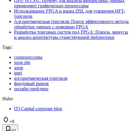
GPU vs CPU: Почему для анализа финансовых данных
применяют графические процессоры
Использование FPGA и языка DSL для ускорения HFT-
торговли
Алгоритмическая торговля: Поиск эффективного метода
обработки данных с помощью FPGA
Разработка торговых систем под FPGA: Плюсы, минусы
и анализ архитектуры существующей библиотеки
Tags:
сопроцессоры
xeon phi
xeon
intel
алгоритмическая торговля
фондовый рынок
онлайн-трейдинг
Hubs:
ITI Capital corporate blog
+9
62