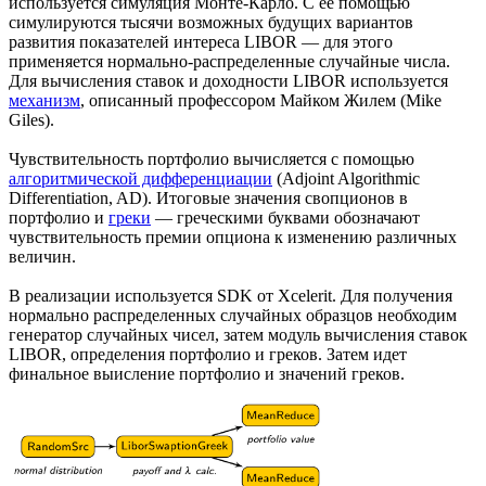
используется симуляция Монте-Карло. С ее помощью
симулируются тысячи возможных будущих вариантов
развития показателей интереса LIBOR — для этого
применяется нормально-распределенные случайные числа.
Для вычисления ставок и доходности LIBOR используется
механизм
, описанный профессором Майком Жилем (Mike
Giles).
Чувствительность портфолио вычисляется с помощью
алгоритмической дифференциации
(Adjoint Algorithmic
Differentiation, AD). Итоговые значения свопционов в
портфолио и
греки
— греческими буквами обозначают
чувствительность премии опциона к изменению различных
величин.
В реализации используется SDK от Xcelerit. Для получения
нормально распределенных случайных образцов необходим
генератор случайных чисел, затем модуль вычисления ставок
LIBOR, определения портфолио и греков. Затем идет
финальное выисление портфолио и значений греков.