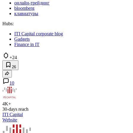
онлайн-трейдинг
bloomberg
клавиатуры
Hubs:
ITI Capital corporate blog
Gadgets
Finance in IT
+24
26
10
4K+
30-days reach
ITI Capital
Website