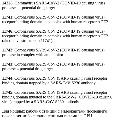
14328
: Coronavirus SARS-CoV-2 (COVID-19 causing virus)
protease — potential drug target
11741
: Coronavirus SARS-CoV-2 (COVID-19 causing virus)
receptor binding domain in complex with human receptor ACE2.
11746
: Coronavirus SARS-CoV-2 (COVID-19 causing virus)
receptor binding domain in complex with human receptor ACE2
(alternative structure to 11741).
11742
: Coronavirus SARS-CoV-2 (COVID-19 causing virus)
protease in complex with an inhibitor.
11743
: Coronavirus SARS-CoV-2 (COVID-19 causing virus)
protease – potential drug target.
11744
: Coronavirus SARS-CoV (SARS causing virus) receptor
binding domain trapped by a SARS-CoV S230 antibody.
11745
: Coronavirus SARS-CoV (SARS causing virus) receptor
binding domain mutated to the SARS-CoV-2 (COVID-19 causing
virus) trapped by a SARS-CoV S230 antibody.
Для мощных рабочих станций с видеокартами последнего
поколения, либо с полноценными ригами на GPU,