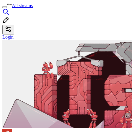
All streams
Login