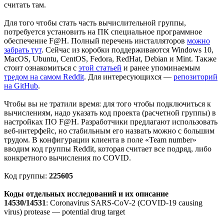
считать там.
Для того чтобы стать часть вычислительной группы,
потребуется установить на ПК специальное программное
обеспечение F@H. Полный перечень инсталляторов
можно
забрать тут
. Сейчас из коробки поддерживаются Windows 10,
MacOS, Ubuntu, CentOS, Fedora, RedHat, Debian и Mint. Также
стоит ознакомиться с
этой статьей
и ранее упоминаемым
тредом на самом Reddit
. Для интересующихся —
репозиторий
на GitHub
.
Чтобы вы не тратили время: для того чтобы подключиться к
вычислениям, надо указать код проекта (расчетной группы) в
настройках ПО F@H. Разработчики предлагают использовать
веб-интерфейс, но стабильным его назвать можно с большим
трудом. В конфигурации клиента в поле «Team number»
вводим код группы Reddit, которая считает все подряд, либо
конкретного вычисления по COVID.
Код группы:
225605
Коды отдельных исследований и их описание
14530/14531
: Coronavirus SARS-CoV-2 (COVID-19 causing
virus) protease — potential drug target