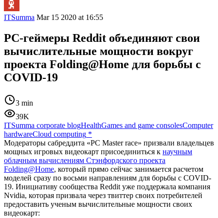
ITSumma
Mar 15 2020 at 16:55
PC-геймеры Reddit объединяют свои
вычислительные мощности вокруг
проекта Folding@Home для борьбы с
COVID-19
3 min
39K
ITSumma corporate blog
Health
Games and game consoles
Computer
hardware
Cloud computing
*
Модераторы сабреддита «PC Master race» призвали владельцев
мощных игровых видеокарт присоединиться к
научным
облачным вычислениям Стэнфордского проекта
Folding@Home
, который прямо сейчас занимается расчетом
моделей сразу по восьми направлениям для борьбы с COVID-
19. Инициативу сообщества Reddit уже поддержала компания
Nvidia, которая призвала через твиттер своих потребителей
предоставить ученым вычислительные мощности своих
видеокарт: