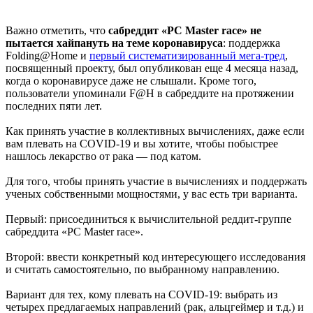
Важно отметить, что
сабреддит «PC Master race» не
пытается хайпануть на теме коронавируса
: поддержка
Folding@Home и
первый систематизированный мега-тред
,
посвященный проекту, был опубликован еще 4 месяца назад,
когда о коронавирусе даже не слышали. Кроме того,
пользователи упоминали F@H в сабреддите на протяжении
последних пяти лет.
Как принять участие в коллективных вычислениях, даже если
вам плевать на COVID-19 и вы хотите, чтобы побыстрее
нашлось лекарство от рака — под катом.
Для того, чтобы принять участие в вычислениях и поддержать
ученых собственными мощностями, у вас есть три варианта.
Первый: присоединиться к вычислительной реддит-группе
сабреддита «PC Master race».
Второй: ввести конкретный код интересующего исследования
и считать самостоятельно, по выбранному направлению.
Вариант для тех, кому плевать на COVID-19: выбрать из
четырех предлагаемых направлений (рак, альцгеймер и т.д.) и