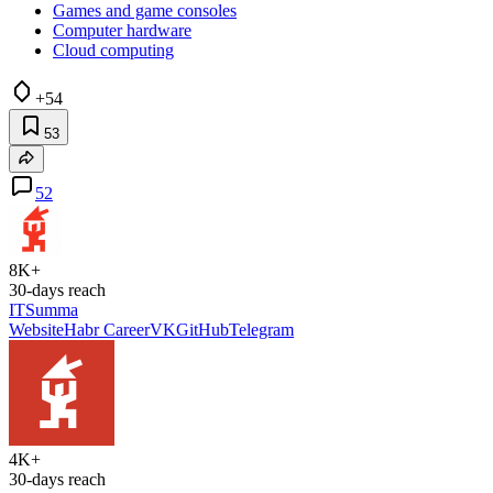
Games and game consoles
Computer hardware
Cloud computing
+54
53
52
8K+
30-days reach
ITSumma
Website
Habr Career
VK
GitHub
Telegram
4K+
30-days reach